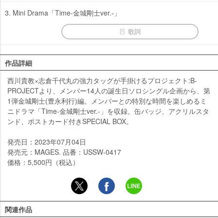
3. Mini Drama「Time-金城剛士ver.-」
歌詞
作品詳細
西川貴教×志倉千代丸の強力タッグが手掛けるプロジェクト:B-
PROJECTより、メンバー14人の誕生日ソロシングル企画から、第
1弾金城剛士(豊永利行)編。メンバーとの特別な時間を楽しめるミ
ニドラマ「Time-金城剛士ver.-」を収録。缶バッジ、アクリルスタ
ンド、ポストカード付きSPECIAL BOX。
発売日：2023年07月04日
発売元：MAGES. 品番：USSW-0417
価格：5,500円（税込）
関連作品