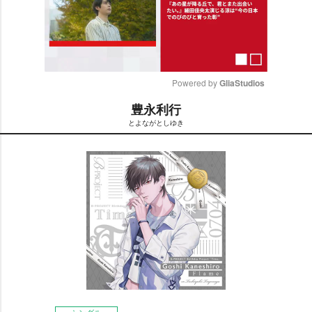
Powered by 
GliaStudios
豊永利行
M
とよながとしゆき
u
t
e