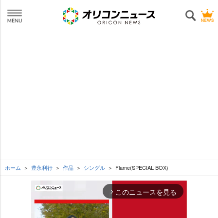
ホーム
豊永利行
作品
シングル
Flame(SPECIAL BOX)
このニュースを見る
arrow_forward_ios