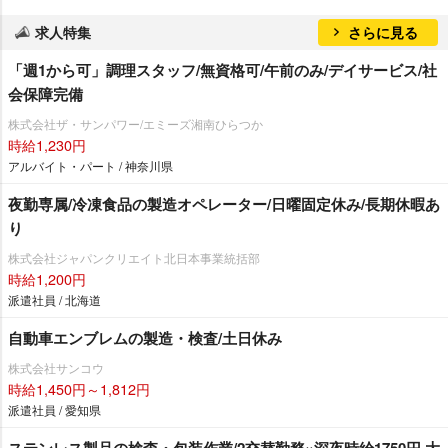
求人特集
さらに見る
「週1から可」調理スタッフ/無資格可/午前のみ/デイサービス/社
会保障完備
株式会社ザ・サンパワー/エミーズ湘南ひらつか
時給1,230円
アルバイト・パート / 神奈川県
夜勤専属/冷凍食品の製造オペレーター/日曜固定休み/長期休暇あ
り
株式会社ジャパンクリエイト北日本事業統括部
時給1,200円
派遣社員 / 北海道
自動車エンブレムの製造・検査/土日休み
株式会社サンコウ
時給1,450円～1,812円
派遣社員 / 愛知県
ステンレス製品の検査・包装作業/2交替勤務×深夜時給1750円 大