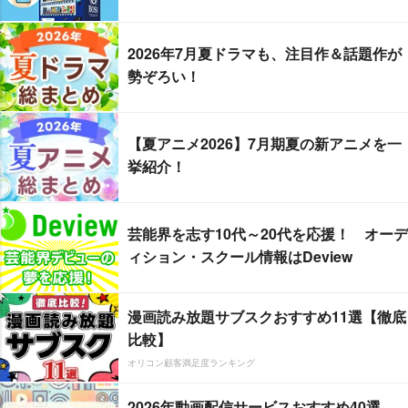
2026年7月夏ドラマも、注目作＆話題作が
勢ぞろい！
【夏アニメ2026】7月期夏の新アニメを一
挙紹介！
芸能界を志す10代～20代を応援！ オーデ
ィション・スクール情報はDeview
漫画読み放題サブスクおすすめ11選【徹底
比較】
オリコン顧客満足度ランキング
2026年動画配信サービスおすすめ40選