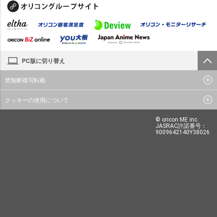
PC版に切り替え
禁無断複写転載
クッキーの使用について
© oricon ME inc.
JASRAC許諾番号：
9009642140Y38026