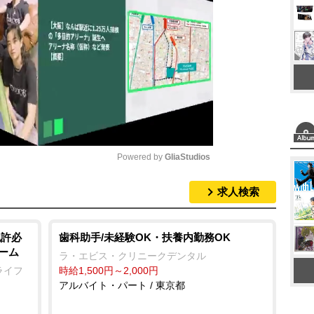
Powered by 
GliaStudios
求人検索
M
u
t
免許必
歯科助手/未経験OK・扶養内勤務OK
ーム
e
ラ・エビス・クリニークデンタル
ライフ
時給1,500円～2,000円
アルバイト・パート / 東京都