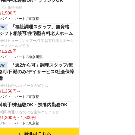
科助手/未経験OK・ブランクOK
かざわ歯科医院
1,500円
バイト・パート / 東京都
「福祉調理スタッフ」無資格
EW
/シフト相談可/住宅型有料老人ホーム
式会社ヒューマンケアー/住宅型有料老人ホーム
ューマンヒルズ初山
1,225円
バイト・パート / 神奈川県
「週2から可」調理スタッフ/無
EW
格可/日勤のみ/デイサービス/社会保障
備
会社わかな/ルイーダの家もも
1,256円～
バイト・パート / 東京都
科助手/未経験OK・扶養内勤務OK
戸昭和橋通り なのはな歯科クリニック
1,300円～1,500円
バイト・パート / 東京都
続きはこちら