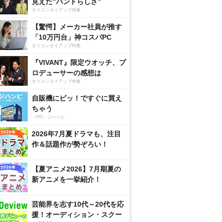
見えた”バンドらしさ”
オリコンタイアップ特集
【驚愕】メーカー社員が推す
「10万円台」神コスパPC
オリコンタイアップ特集
『VIVANT』限定ウオッチ、プ
ロデューサーの感想は
オリコンタイアップ特集
自販機にピッ！ですぐに買え
ちゃう
（PR）ジハンピ
2026年7月夏ドラマも、注目
作＆話題作が勢ぞろい！
【夏アニメ2026】7月期夏の
新アニメを一挙紹介！
芸能界を志す10代～20代を応
援！オーディション・スクー