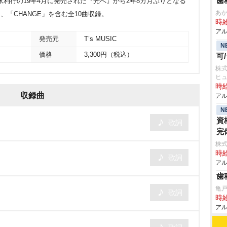
歯
永利行の19年4月に発売された『光へ』から2年8カ月ぶりとなる
あ
ink」、「CHANGE」を含む全10曲収録。
時給
アル
発売元
T’s MUSIC
N
価格
3,300円（税込）
可
株
ヒ
時給
収録曲
アル
N
資
歌詞
完
株式
時給
歌詞
アル
歯
亀
歌詞
時給
アル