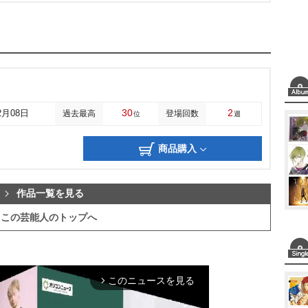
30
2
2月08日
過去最高
登場回数
位
週
商品購入
作品一覧を見る
この芸能人のトップへ
このニュースを見る
arrow_forward_ios