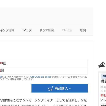
キング情報
TV出演
ドラマ出演
CM出演
歌詞
30
位
2
週
N
大樹
および法人向けサービス・
ORICON BiZ online
で公開しております週間アルバム
のランクイン回数を掲載しています。
理
社会
商品購入
丘
時給
アル
作詞作曲もこなすシンガーソングライターとしても活動し、何足