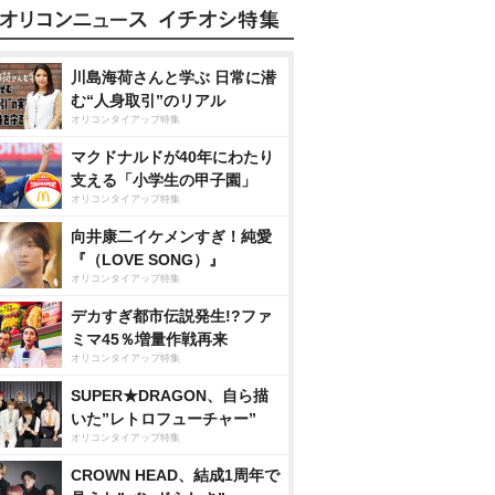
川島海荷さんと学ぶ 日常に潜
む“人身取引”のリアル
オリコンタイアップ特集
マクドナルドが40年にわたり
支える「小学生の甲子園」
オリコンタイアップ特集
向井康二イケメンすぎ！純愛
『（LOVE SONG）』
オリコンタイアップ特集
デカすぎ都市伝説発生!?ファ
ミマ45％増量作戦再来
オリコンタイアップ特集
SUPER★DRAGON、自ら描
いた”レトロフューチャー”
オリコンタイアップ特集
CROWN HEAD、結成1周年で