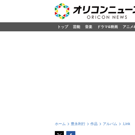
トップ
芸能
音楽
ドラマ&映画
アニメ
ホーム
豊永利行
作品
アルバム
.Link