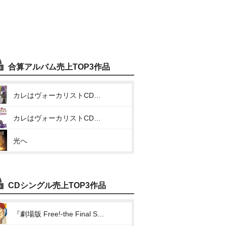
合算アルバム売上TOP3作品
カレはヴォーカリストCD「ディア ヴォーカリスト Raving Beats!!!」Veronica Vo.モモチ
カレはヴォーカリストCD「ディア ヴォーカリスト Evolve」エントリーNo.5 モモチ
光へ
CDシングル売上TOP3作品
『劇場版 Free!-the Final Stroke-』キャラクターソングシングル Vol.3 椎名旭(ガムシャラTake Your Marks!!)