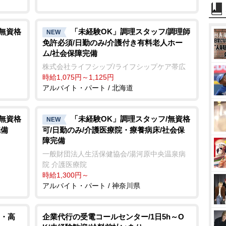
/無資格
「未経験OK」調理スタッフ/調理師
NEW
免許必須/日勤のみ/介護付き有料老人ホー
ム/社会保障完備
株式会社ライフシップ/ライフシップケア帯広
時給1,075円～1,125円
アルバイト・パート / 北海道
/無資格
「未経験OK」調理スタッフ/無資格
NEW
完備
可/日勤のみ/介護医療院・療養病床/社会保
障完備
一般財団法人生活保健協会/湯河原中央温泉病
院 介護医療院
時給1,300円～
アルバイト・パート / 神奈川県
・高
企業代行の受電コールセンター/1日5h～O