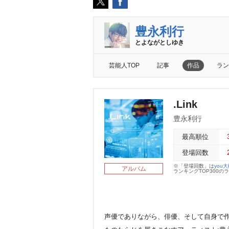
豊永利行
とよながとしゆき
芸能人TOP
記事
作品
ラン
.Link
豊永利行
最高順位
登場回数
※「登場回数」は
you
アルバム
ランキングTOP300
声優でありながら、俳優、そして自身で