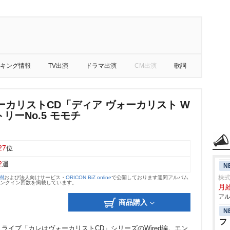
キング情報
TV出演
ドラマ出演
CM出演
歌詞
ーカリストCD「ディア ヴォーカリスト W
トリーNo.5 モモチ
27
位
2
週
N
株
大樹
および法人向けサービス・
ORICON BiZ online
で公開しております週間アルバム
のランクイン回数を掲載しています。
月
アル
商品購入
N
フ
イブ「カレはヴォーカリストCD」シリーズのWired編。エン