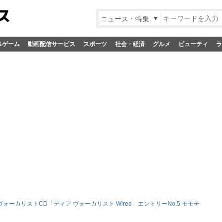
ニュース・特集
&ゲーム
動画配信サービス
スポーツ
社会・経済
グルメ
ビューティ
ラ
ォーカリストCD「ディア ヴォーカリスト Wired」エントリーNo.5 モモチ