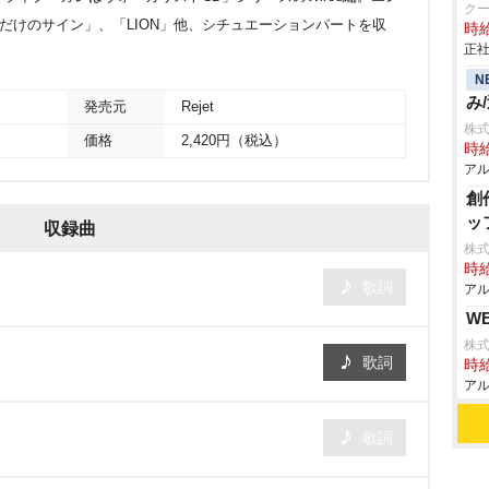
ク
キミだけのサイン」、「LION」他、シチュエーションパートを収
時給
正社
N
み
発売元
Rejet
株
価格
2,420円（税込）
時給
アル
創
ッ
収録曲
株式
時給
歌詞
アル
W
株式
歌詞
時給
アル
歌詞