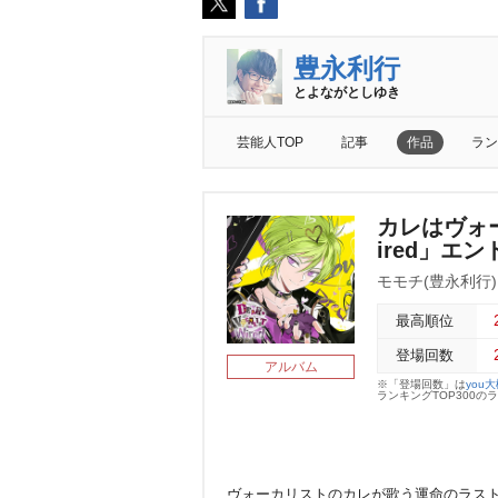
豊永利行
とよながとしゆき
芸能人TOP
記事
作品
ラン
カレはヴォ
ired」エン
モモチ(豊永利行)
最高順位
登場回数
アルバム
※「登場回数」は
you
ランキングTOP300
ヴォーカリストのカレが歌う運命のラストラ