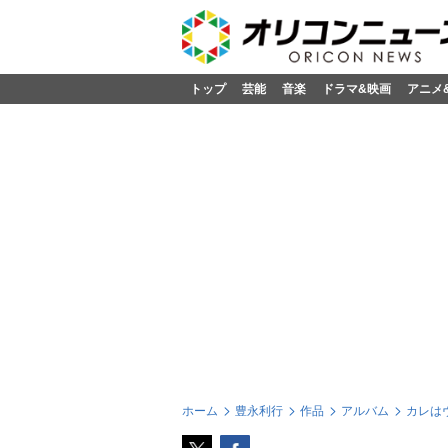
トップ
芸能
音楽
ドラマ&映画
アニメ
ホーム
豊永利行
作品
アルバム
カレはヴ