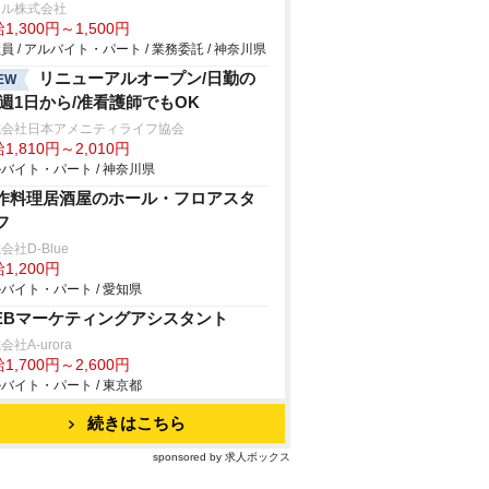
ール株式会社
1,300円～1,500円
員 / アルバイト・パート / 業務委託 / 神奈川県
リニューアルオープン/日勤の
EW
/週1日から/准看護師でもOK
式会社日本アメニティライフ協会
1,810円～2,010円
バイト・パート / 神奈川県
作料理居酒屋のホール・フロアスタ
フ
会社D-Blue
1,200円
バイト・パート / 愛知県
EBマーケティングアシスタント
会社A-urora
1,700円～2,600円
バイト・パート / 東京都
続きはこちら
sponsored by 求人ボックス