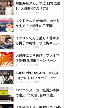
川島海荷さんと学ぶ 日常に潜
む“人身取引”のリアル
オリコンタイアップ特集
マクドナルドが40年にわたり
支える「小学生の甲子園」
オリコンタイアップ特集
イケメンてんこ盛り！尊すぎ
る男子の純情ラブに胸キュン
オリコンタイアップ特集
大好評につき再び！ファミマ
名物45％増量キャンペーン
オリコンタイアップ特集
SUPER★DRAGON、自ら描
いた”レトロフューチャー”
オリコンタイアップ特集
パソコンメーカー社員が本気
で選ぶ「10万円台PC3選」
オリコンタイアップ特集
「別班のよう」腕時計で『VIV