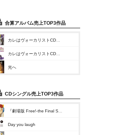
合算アルバム売上TOP3作品
カレはヴォーカリストCD「ディア ヴォーカリスト Raving Beats!!!」Veronica Vo.モモチ
カレはヴォーカリストCD「ディア ヴォーカリスト Evolve」エントリーNo.5 モモチ
光へ
CDシングル売上TOP3作品
『劇場版 Free!-the Final Stroke-』キャラクターソングシングル Vol.3 椎名旭(ガムシャラTake Your Marks!!)
Day you laugh