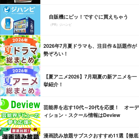
自販機にピッ！ですぐに買えちゃう
（PR）ジハンピ
2026年7月夏ドラマも、注目作＆話題作が
勢ぞろい！
【夏アニメ2026】7月期夏の新アニメを一
挙紹介！
芸能界を志す10代～20代を応援！ オーデ
ィション・スクール情報はDeview
漫画読み放題サブスクおすすめ11選【徹底