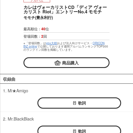
アルバム
カレはヴォーカリストCD「ディア ヴォー
カリスト Riot」エントリーNo.4 モモチ
モモチ(豊永利行)
最高順位：
40
位
登場回数：
2
回
※「登場回数」は
you大樹
および法人向けサービス・
ORICON
BiZ online
で公開しております週間アルバムランキングTOP300
のランクイン回数を掲載しています。
商品購入
収録曲
1. Mi★Amigo
歌詞
2. Mr.BlackBlack
歌詞