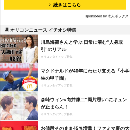
続きはこちら
sponsored by 求人ボックス
オリコンニュース イチオシ特集
川島海荷さんと学ぶ 日常に潜む“人身取
引”のリアル
オリコンタイアップ特集
マクドナルドが40年にわたり支える「小学
生の甲子園」
オリコンタイアップ特集
森崎ウィン×向井康二“両片思い”にキュン
が止まらん！
オリコンタイアップ特集
お値段そのまま45％増量！ファミマ夏の大