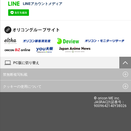
LINEアカウントメディア
PC版に切り替え
禁無断複写転載
クッキーの使用について
© oricon ME inc.
JASRAC許諾番号：
9009642140Y38026