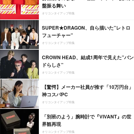
盤振る舞い
オリコンタイアップ特集
SUPER★DRAGON、自ら描いた”レトロ
フューチャー”
オリコンタイアップ特集
CROWN HEAD、結成1周年で見えた”バン
ドらしさ”
オリコンタイアップ特集
【驚愕】メーカー社員が推す「10万円台」
神コスパPC
オリコンタイアップ特集
「別班のよう」腕時計で『VIVANT』の世
界観再現
オリコンタイアップ特集