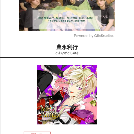
Powered by 
GliaStudios
豊永利行
M
とよながとしゆき
u
t
e