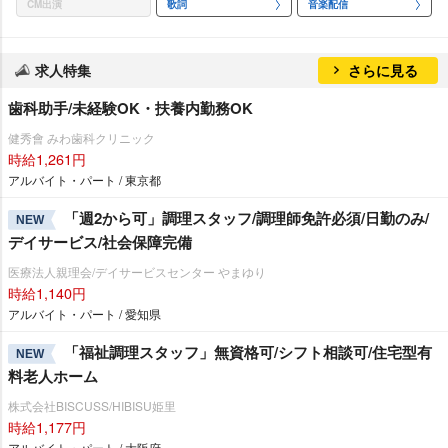
CM出演
歌詞
音楽配信
求人特集
さらに見る
歯科助手/未経験OK・扶養内勤務OK
健秀會 みわ歯科クリニック
時給1,261円
アルバイト・パート / 東京都
「週2から可」調理スタッフ/調理師免許必須/日勤のみ/
NEW
デイサービス/社会保障完備
医療法人親理会/デイサービスセンター やまゆり
時給1,140円
アルバイト・パート / 愛知県
「福祉調理スタッフ」無資格可/シフト相談可/住宅型有
NEW
料老人ホーム
株式会社BISCUSS/HIBISU姫里
時給1,177円
アルバイト・パート / 大阪府