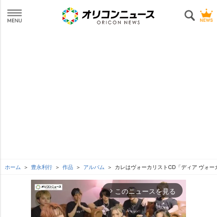
ホーム
豊永利行
作品
アルバム
カレはヴォーカリストCD「ディア ヴォーカリ
このニュースを見る
arrow_forward_ios