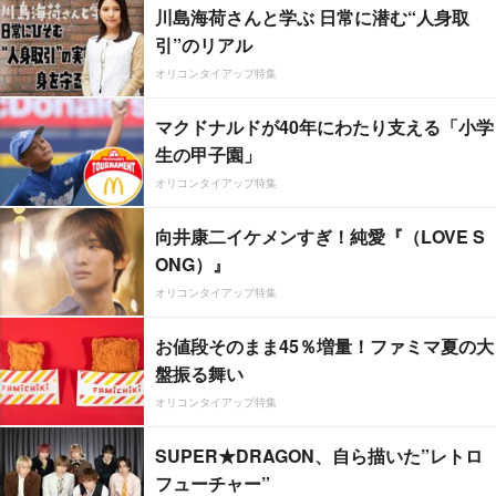
川島海荷さんと学ぶ 日常に潜む“人身取
引”のリアル
オリコンタイアップ特集
マクドナルドが40年にわたり支える「小学
生の甲子園」
オリコンタイアップ特集
向井康二イケメンすぎ！純愛『（LOVE S
ONG）』
オリコンタイアップ特集
お値段そのまま45％増量！ファミマ夏の大
盤振る舞い
オリコンタイアップ特集
SUPER★DRAGON、自ら描いた”レトロ
フューチャー”