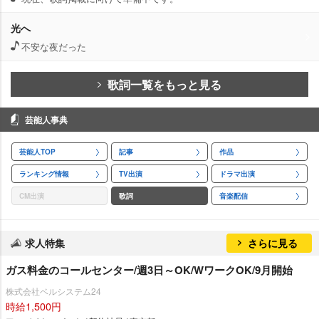
光へ
不安な夜だった
歌詞一覧をもっと見る
芸能人事典
芸能人TOP
記事
作品
ランキング情報
TV出演
ドラマ出演
CM出演
歌詞
音楽配信
求人特集
さらに見る
ガス料金のコールセンター/週3日～OK/WワークOK/9月開始
株式会社ベルシステム24
時給1,500円