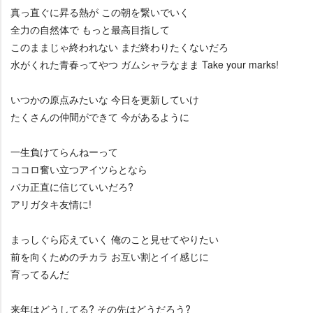
真っ直ぐに昇る熱が この朝を繋いでいく
全力の自然体で もっと最高目指して
このままじゃ終われない まだ終わりたくないだろ
水がくれた青春ってやつ ガムシャラなまま Take your marks!
いつかの原点みたいな 今日を更新していけ
たくさんの仲間ができて 今があるように
一生負けてらんねーって
ココロ奮い立つアイツらとなら
バカ正直に信じていいだろ?
アリガタキ友情に!
まっしぐら応えていく 俺のこと見せてやりたい
前を向くためのチカラ お互い割とイイ感じに
育ってるんだ
来年はどうしてる? その先はどうだろう?