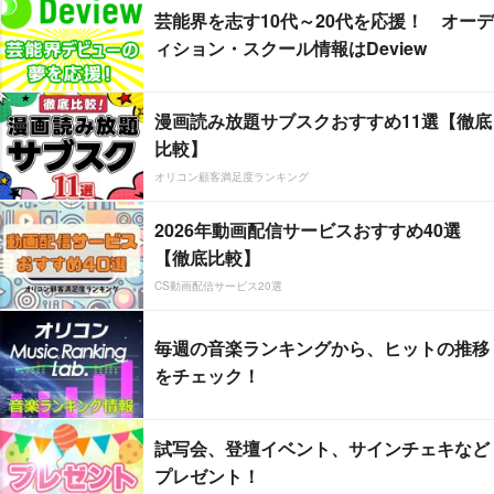
芸能界を志す10代～20代を応援！ オーデ
ィション・スクール情報はDeview
漫画読み放題サブスクおすすめ11選【徹底
比較】
オリコン顧客満足度ランキング
2026年動画配信サービスおすすめ40選
【徹底比較】
CS動画配信サービス20選
毎週の音楽ランキングから、ヒットの推移
をチェック！
試写会、登壇イベント、サインチェキなど
プレゼント！