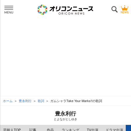
ホーム
豊永利行
歌詞
ガムシャラTake Your Marks!!の歌詞
豊永利行
とよながとしゆき
芸能人TOP
記事
作品
ランキング
TV出演
ドラマ出演