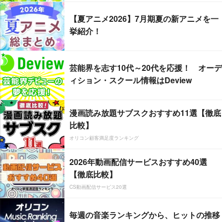
【夏アニメ2026】7月期夏の新アニメを一
挙紹介！
芸能界を志す10代～20代を応援！ オーデ
ィション・スクール情報はDeview
漫画読み放題サブスクおすすめ11選【徹底
比較】
オリコン顧客満足度ランキング
2026年動画配信サービスおすすめ40選
【徹底比較】
CS動画配信サービス20選
毎週の音楽ランキングから、ヒットの推移