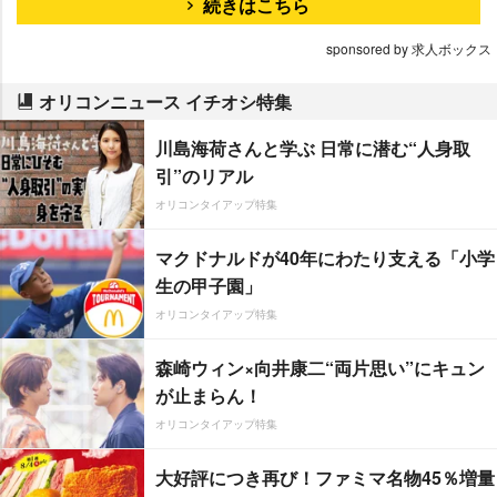
続きはこちら
sponsored by 求人ボックス
オリコンニュース イチオシ特集
川島海荷さんと学ぶ 日常に潜む“人身取
引”のリアル
オリコンタイアップ特集
マクドナルドが40年にわたり支える「小学
生の甲子園」
オリコンタイアップ特集
森崎ウィン×向井康二“両片思い”にキュン
が止まらん！
オリコンタイアップ特集
大好評につき再び！ファミマ名物45％増量