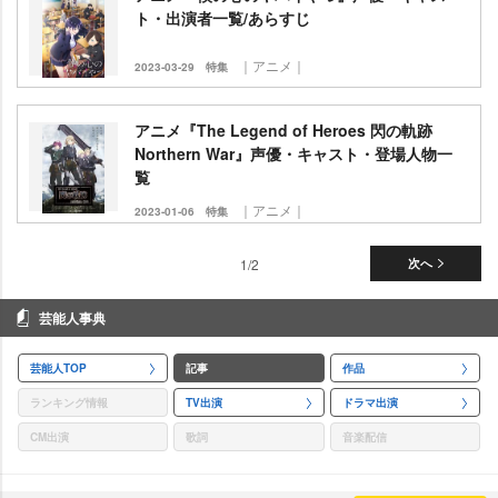
ト・出演者一覧/あらすじ
｜アニメ｜
2023-03-29
特集
アニメ『The Legend of Heroes 閃の軌跡
Northern War』声優・キャスト・登場人物一
覧
｜アニメ｜
2023-01-06
特集
1/2
次へ
芸能人事典
芸能人TOP
記事
作品
ランキング情報
TV出演
ドラマ出演
CM出演
歌詞
音楽配信