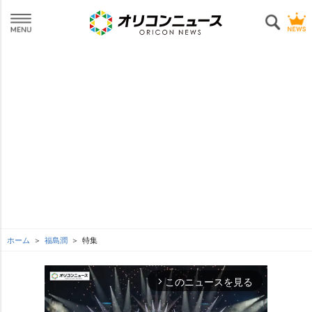
ホーム
福島潤
特集
このニュースを見る
arrow_forward_ios