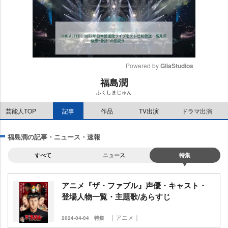
Powered by 
GliaStudios
福島潤
M
ふくしまじゅん
u
t
芸能人TOP
記事
作品
TV出演
ドラマ出演
e
福島潤の記事・ニュース・速報
すべて
ニュース
特集
アニメ『ザ・ファブル』声優・キャスト・
登場人物一覧・主題歌/あらすじ
｜アニメ｜
2024-04-04
特集