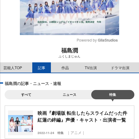
Powered by 
GliaStudios
福島潤
M
ふくしまじゅん
u
t
芸能人TOP
記事
作品
TV出演
ドラマ出演
e
福島潤の記事・ニュース・速報
すべて
ニュース
特集
映画『劇場版 転生したらスライムだった件
紅蓮の絆編』声優・キャスト・出演者一覧
｜アニメ｜
2022-11-24
特集