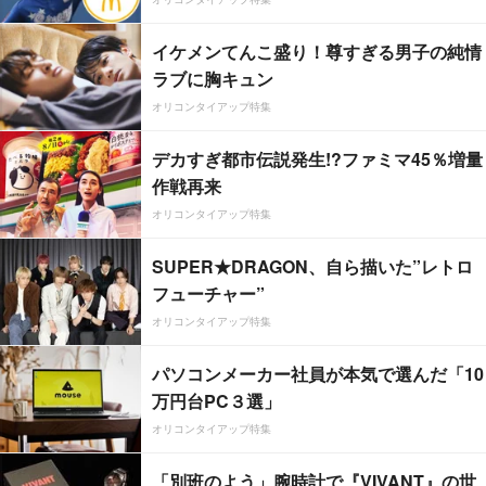
イケメンてんこ盛り！尊すぎる男子の純情
ラブに胸キュン
オリコンタイアップ特集
デカすぎ都市伝説発生!?ファミマ45％増量
作戦再来
オリコンタイアップ特集
SUPER★DRAGON、自ら描いた”レトロ
フューチャー”
オリコンタイアップ特集
パソコンメーカー社員が本気で選んだ「10
万円台PC３選」
オリコンタイアップ特集
「別班のよう」腕時計で『VIVANT』の世