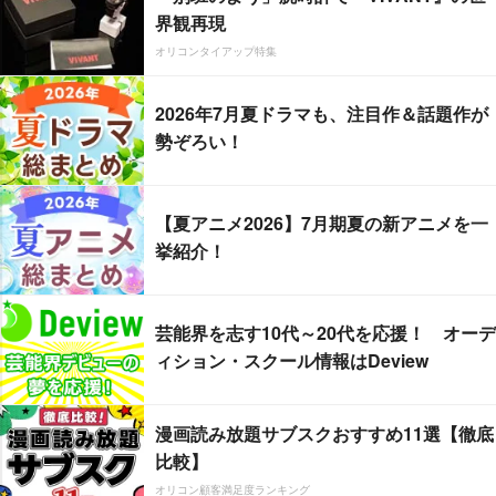
界観再現
オリコンタイアップ特集
2026年7月夏ドラマも、注目作＆話題作が
勢ぞろい！
【夏アニメ2026】7月期夏の新アニメを一
挙紹介！
芸能界を志す10代～20代を応援！ オーデ
ィション・スクール情報はDeview
漫画読み放題サブスクおすすめ11選【徹底
比較】
オリコン顧客満足度ランキング