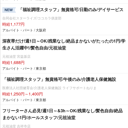
「福祉調理スタッフ」無資格可/日勤のみ/デイサービス
NEW
合同会社スターライズ/ココカラ俱楽部
時給1,177円
アルバイト・パート / 大阪府
深夜帯だけ!週1日～OK/残業なし/絶品まかないがたったの1円/学
生さん活躍中!/髪色自由/元祖油堂
元祖油堂 宮益坂店
時給1,688円
アルバイト・パート / 東京都
「福祉調理スタッフ」無資格可/午後のみ/介護老人保健施設
医療法人社団健育会/介護老人保健施設 ライフサポートねりま
時給1,250円～1,400円
アルバイト・パート / 東京都
フリーターさん必見!週1日～&3h～OK/残業なし/髪色自由/絶品
まかない1円/ホールスタッフ/元祖油堂
元祖油堂 吉祥寺店