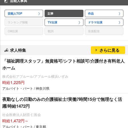
芸能人事典
芸能人TOP
記事
作品
ランキング情報
TV出演
ドラマ出演
CM出演
歌詞
音楽配信
求人特集
さらに見る
「福祉調理スタッフ」無資格可/シフト相談可/介護付き有料老人
ホーム
株式会社アプルール/アプルール横浜いずみ
時給1,225円
アルバイト・パート / 神奈川県
夜勤なしの日勤のみの介護福祉士!実働7時間15分で無理なく活
躍/時給1472円
社会医療法人財団 仁医会
時給1,472円～
アルバイト・パート / 東京都