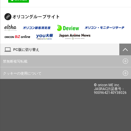
PC版に切り替え
禁無断複写転載
クッキーの使用について
© oricon ME inc.
JASRAC許諾番号：
9009642140Y38026