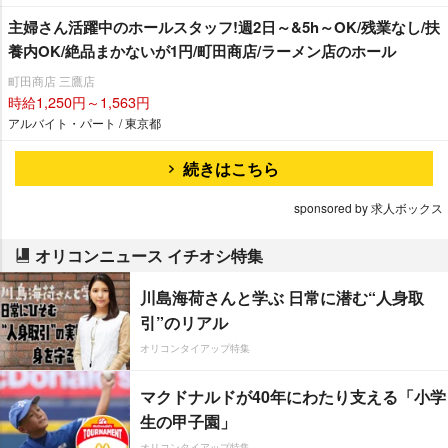
主婦さん活躍中のホールスタッフ!週2日～&5h～OK/残業なし/扶
養内OK/絶品まかないが1円/町田商店/ラーメン店のホール
町田商店 三鷹店
時給1,250円～1,563円
アルバイト・パート / 東京都
続きはこちら
sponsored by 求人ボックス
オリコンニュース イチオシ特集
川島海荷さんと学ぶ 日常に潜む“人身取
引”のリアル
オリコンタイアップ特集
マクドナルドが40年にわたり支える「小学
生の甲子園」
オリコンタイアップ特集