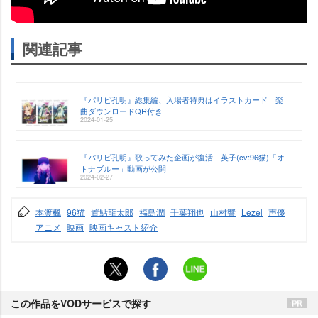
関連記事
『パリピ孔明』総集編、入場者特典はイラストカード 楽
曲ダウンロードQR付き
2024-01-25
『パリピ孔明』歌ってみた企画が復活 英子(cv:96猫)「オ
トナブルー」動画が公開
2024-02-27
本渡楓
96猫
置鮎龍太郎
福島潤
千葉翔也
山村響
Lezel
声優
アニメ
映画
映画キャスト紹介
この作品をVODサービスで探す