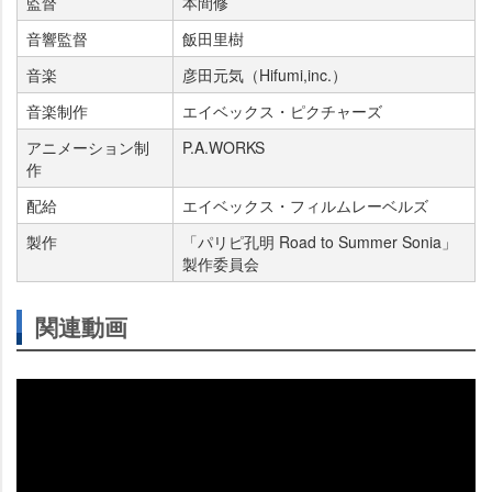
監督
本間修
音響監督
飯田里樹
音楽
彦田元気（Hifumi,inc.）
音楽制作
エイベックス・ピクチャーズ
アニメーション制
P.A.WORKS
作
配給
エイベックス・フィルムレーベルズ
製作
「パリピ孔明 Road to Summer Sonia」
製作委員会
関連動画