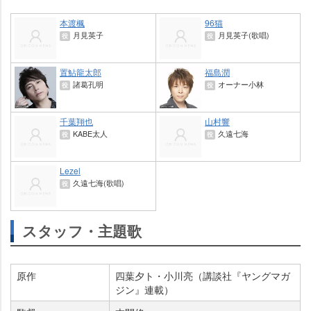
本渡楓
96猫
月見英子
月見英子(歌唱)
役
役
置鮎龍太郎
福島潤
諸葛孔明
オーナー小林
役
役
千葉翔也
山村響
KABE太人
久遠七海
役
役
Lezel
久遠七海(歌唱)
役
スタッフ・主題歌
原作
四葉夕ト・小川亮（講談社『ヤングマガ
ジン』連載）