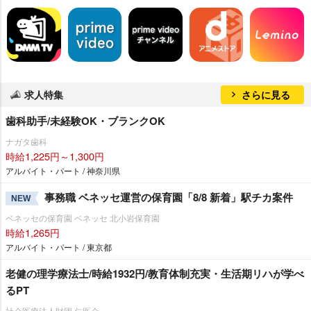
求人特集
さらに見る
歯科助手/未経験OK・ブランクOK
ナガタ歯科
時給1,225円～1,300円
アルバイト・パート / 神奈川県
事務職 ベネッセ運営の保育園「8/8 新着」駅チカ案件
NEW
ベネッセの保育園 ベネッセ 北小岩保育園
時給1,265円
アルバイト・パート / 東京都
老健の理学療法士/時給1932円/教育体制充実・生活期リハが学べ
るPT
社会医療法人財団 仁医会