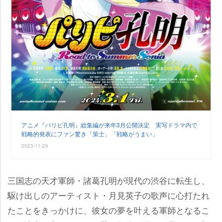
アニメ『パリピ孔明』総集編が来年3月公開決定 実写ドラマ内で
戦略的発表にファン驚き「策士」「戦略がうまい」
2023-11-29
三国志の天才軍師・諸葛孔明が現代の渋谷に転生し、
駆け出しのアーティスト・月見英子の歌声に心打たれ
たことをきっかけに、彼女の夢を叶える軍師となるこ