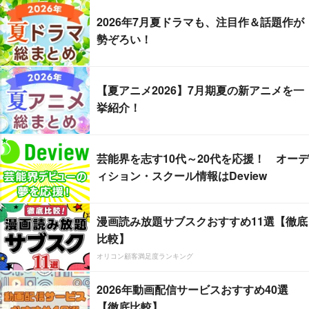
2026年7月夏ドラマも、注目作＆話題作が
勢ぞろい！
【夏アニメ2026】7月期夏の新アニメを一
挙紹介！
芸能界を志す10代～20代を応援！ オーデ
ィション・スクール情報はDeview
漫画読み放題サブスクおすすめ11選【徹底
比較】
オリコン顧客満足度ランキング
2026年動画配信サービスおすすめ40選
【徹底比較】