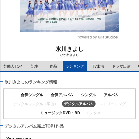
Powered by 
GliaStudios
氷川きよし
M
ひかわきよし
u
t
芸能人TOP
記事
作品
ランキング
TV出演
ドラマ出演
e
氷川きよしのランキング情報
合算シングル
合算アルバム
シングル
アルバム
デジタルシングル（単曲）
デジタルアルバム
ストリーミング
ミュージックDVD・BD
エンタメ
デジタルアルバム売上TOP1作品
You are you