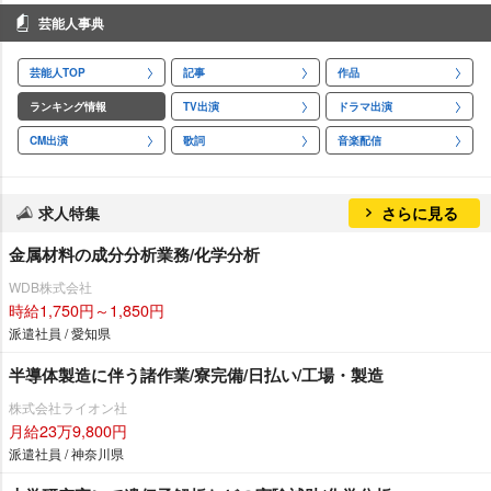
芸能人事典
芸能人TOP
記事
作品
ランキング情報
TV出演
ドラマ出演
CM出演
歌詞
音楽配信
求人特集
さらに見る
金属材料の成分分析業務/化学分析
WDB株式会社
時給1,750円～1,850円
派遣社員 / 愛知県
半導体製造に伴う諸作業/寮完備/日払い/工場・製造
株式会社ライオン社
月給23万9,800円
派遣社員 / 神奈川県