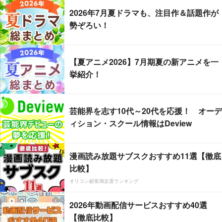
2026年7月夏ドラマも、注目作＆話題作が
勢ぞろい！
【夏アニメ2026】7月期夏の新アニメを一
挙紹介！
芸能界を志す10代～20代を応援！ オーデ
ィション・スクール情報はDeview
漫画読み放題サブスクおすすめ11選【徹底
比較】
オリコン顧客満足度ランキング
2026年動画配信サービスおすすめ40選
【徹底比較】