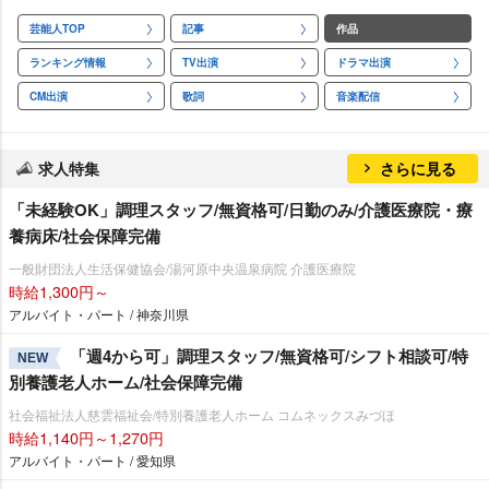
芸能人TOP
記事
作品
ランキング情報
TV出演
ドラマ出演
CM出演
歌詞
音楽配信
求人特集
さらに見る
「未経験OK」調理スタッフ/無資格可/日勤のみ/介護医療院・療
養病床/社会保障完備
一般財団法人生活保健協会/湯河原中央温泉病院 介護医療院
時給1,300円～
アルバイト・パート / 神奈川県
「週4から可」調理スタッフ/無資格可/シフト相談可/特
NEW
別養護老人ホーム/社会保障完備
社会福祉法人慈雲福祉会/特別養護老人ホーム コムネックスみづほ
時給1,140円～1,270円
アルバイト・パート / 愛知県