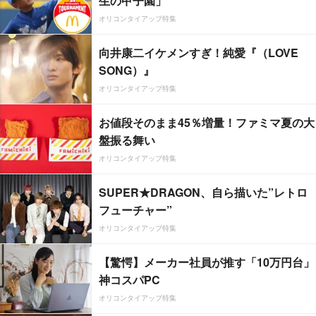
生の甲子園」
オリコンタイアップ特集
向井康二イケメンすぎ！純愛『（LOVE
SONG）』
オリコンタイアップ特集
お値段そのまま45％増量！ファミマ夏の大
盤振る舞い
オリコンタイアップ特集
SUPER★DRAGON、自ら描いた”レトロ
フューチャー”
オリコンタイアップ特集
【驚愕】メーカー社員が推す「10万円台」
神コスパPC
オリコンタイアップ特集