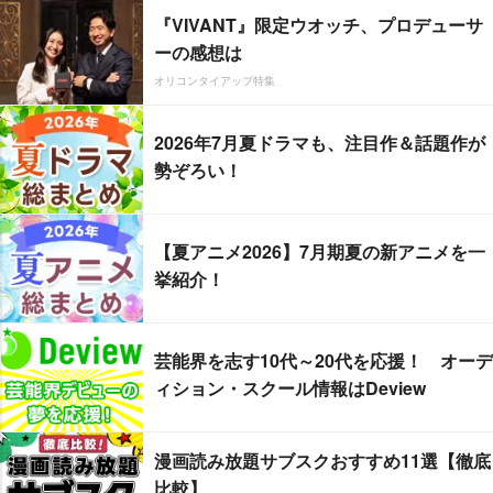
『VIVANT』限定ウオッチ、プロデューサ
ーの感想は
オリコンタイアップ特集
2026年7月夏ドラマも、注目作＆話題作が
勢ぞろい！
【夏アニメ2026】7月期夏の新アニメを一
挙紹介！
芸能界を志す10代～20代を応援！ オーデ
ィション・スクール情報はDeview
漫画読み放題サブスクおすすめ11選【徹底
比較】