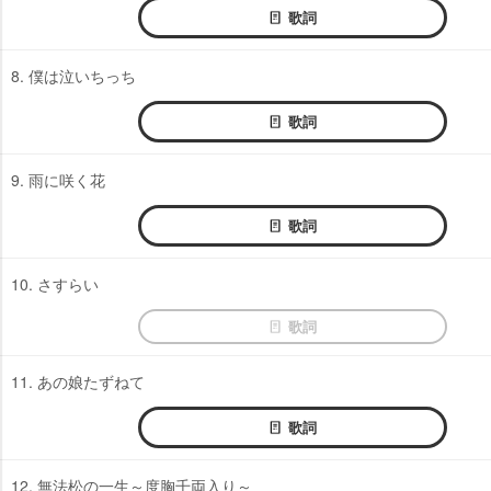
歌詞
8. 僕は泣いちっち
歌詞
9. 雨に咲く花
歌詞
10. さすらい
歌詞
11. あの娘たずねて
歌詞
12. 無法松の一生～度胸千両入り～