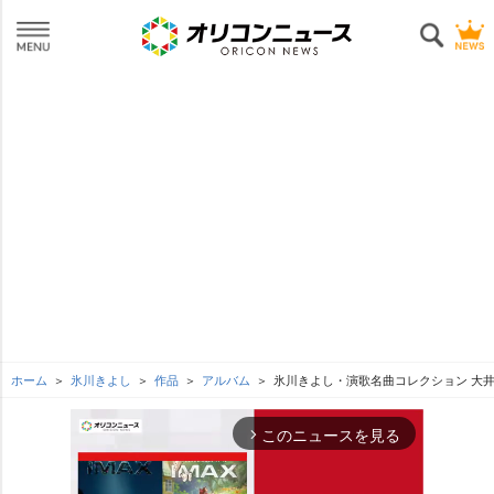
ホーム
氷川きよし
作品
アルバム
氷川きよし・演歌名曲コレクション 大
このニュースを見る
arrow_forward_ios