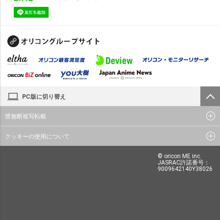
PC版に切り替え
禁無断複写転載
クッキーの使用について
© oricon ME inc.
JASRAC許諾番号：
9009642140Y38026