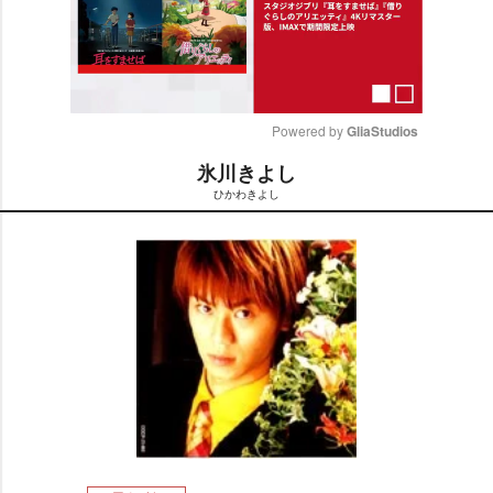
Powered by 
GliaStudios
氷川きよし
M
ひかわきよし
u
t
e