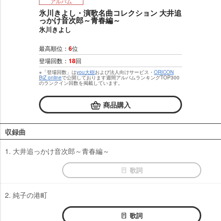
アルバム
氷川きよし・演歌名曲コレクション 大井追
っかけ音次郎～青春編～
氷川きよし
最高順位：
6
位
登場回数：
18
回
※「登場回数」は
you大樹
および法人向けサービス・
ORICON
BiZ online
で公開しております週間アルバムランキングTOP300
のランクイン回数を掲載しています。
商品購入
収録曲
1. 大井追っかけ音次郎～青春編～
歌詞
2. 純子の港町
歌詞