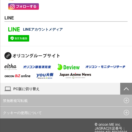
LINE
LINEアカウントメディア
PC版に切り替え
禁無断複写転載
クッキーの使用について
© oricon ME inc.
JASRAC許諾番号：