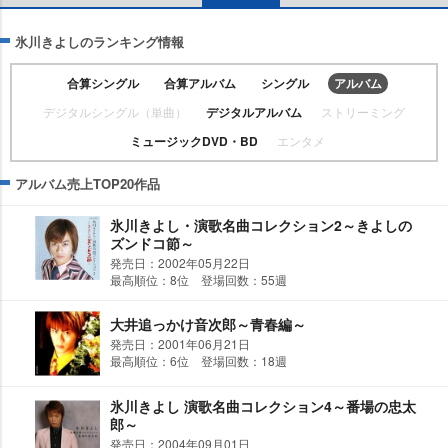
氷川きよしのランキング情報
合算シングル
合算アルバム
シングル
アルバム
デジタルシングル（単曲）
デジタルアルバム
ストリーミング
ミュージックDVD・BD
エンタメ
アルバム売上TOP20作品
氷川きよし・演歌名曲コレクション2～きよしの
ズンドコ節～
発売日：2002年05月22日
最高順位：8位 登場回数：55週
大井追っかけ音次郎～青春編～
発売日：2001年06月21日
最高順位：6位 登場回数：18週
氷川きよし 演歌名曲コレクション4～番場の忠太
郎～
発売日：2004年09月01日