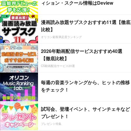
ィション・スクール情報はDeview
漫画読み放題サブスクおすすめ11選【徹底
比較】
オリコン顧客満足度ランキング
2026年動画配信サービスおすすめ40選
【徹底比較】
CS動画配信サービス20選
毎週の音楽ランキングから、ヒットの推移
をチェック！
試写会、登壇イベント、サインチェキなど
プレゼント！
プレゼント特集