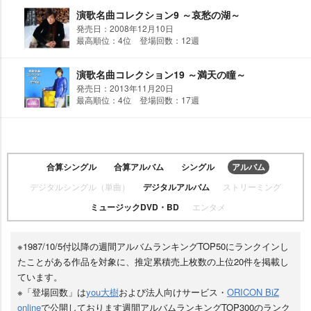
演歌名曲コレクション9 ～哀愁の湖～
発売日：2008年12月10日
最高順位：4位 登場回数：12週
演歌名曲コレクション19 ～満天の瞳～
発売日：2013年11月20日
最高順位：4位 登場回数：17週
合算シングル
合算アルバム
シングル
アルバム
デジタルシングル（単曲）
デジタルアルバム
ストリーミング
ミュージックDVD・BD
エンタメ
※1987/10/5付以降の週間アルバムランキングTOP50にランクインし
たことがある作品を対象に、推定累積売上枚数の上位20件を掲載し
ています。
※「登場回数」は
you大樹
および法人向けサービス・
ORICON BiZ
online
で公開しております週間アルバムランキングTOP300のランク