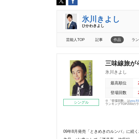
氷川きよし
ひかわきよし
芸能人TOP
記事
作品
ラン
三味線旅がら
氷川きよし
最高順位
登場回数
※「登場回数」は
you
シングル
ランキングTOP200
09年8月発売「ときめきのルンバ」に続