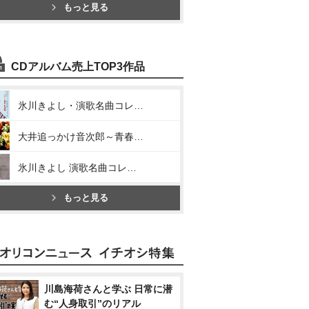
もっと見る
CDアルバム売上TOP3作品
氷川きよし・演歌名曲コレクション2～きよしのズンドコ節～
大井追っかけ音次郎～青春編～
氷川きよし 演歌名曲コレクション4～番場の忠太郎～
もっと見る
川島海荷さんと学ぶ 日常に潜
む“人身取引”のリアル