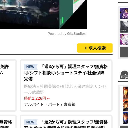
Powered by 
GliaStudios
求人検索
M
u
t
免許
「週3から可」調理スタッフ/無資格
NEW
ム
可/シフト相談可/ショートステイ/社会保障
e
完備
医療法人社団美誠会/介護老人保健施設 サンセ
ール武蔵野
時給1,226円～
アルバイト・パート / 東京都
/無資格
「週2から可」調理スタッフ/無資格
NEW