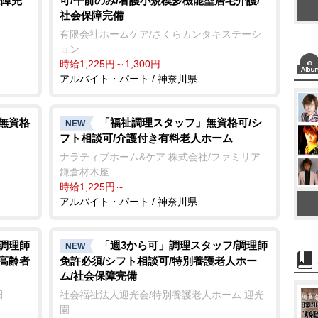
保障完
可/午前のみ/看護小規模多機能型居宅介護/
社会保障完備
有限会社ホームケア/さくらカンタキステーシ
ョン
時給1,225円～1,300円
アルバイト・パート / 神奈川県
/無資格
「福祉調理スタッフ」無資格可/シ
NEW
フト相談可/介護付き有料老人ホーム
ナラティブホーム&ケア 株式会社/ファミリア
鎌倉材木座
時給1,225円～
アルバイト・パート / 神奈川県
/調理師
「週3から可」調理スタッフ/調理師
NEW
き高齢者
免許必須/シフト相談可/特別養護老人ホー
ム/社会保障完備
田
社会福祉法人迎光会/特別養護老人ホーム 迎光
園