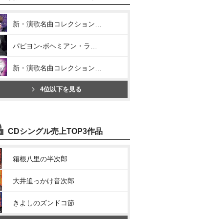
新・演歌名曲コレクション9 -大丈夫 / 最上の船頭-
パピヨン-ボヘミアン・ラプソディ-
新・演歌名曲コレクション10. -龍翔鳳舞-
4位以下を見る
CDシングル売上TOP3作品
箱根八里の半次郎
大井追っかけ音次郎
きよしのズンドコ節