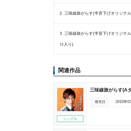
2. 三味線旅がらす(半音下げオリジナ
3. 三味線旅がらす(半音下げオリジナ
ロ入り)
関連作品
三味線旅がらす(Aタ
発売日
2010年0
シングル