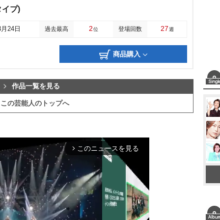
イプ)
2
27
3月24日
過去最高
登場回数
位
週
商品購入
作品一覧を見る
この芸能人のトップへ
このニュースを見る
arrow_forward_ios