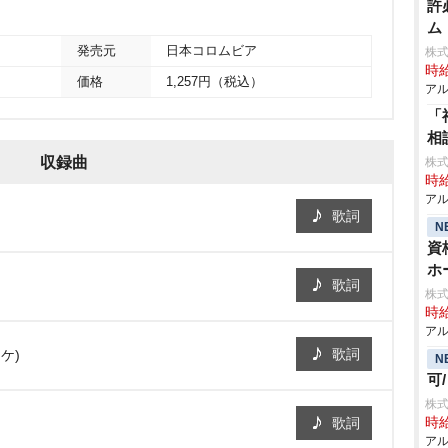
許
ム
発売元
日本コロムビア
株式
時給
価格
1,257円（税込）
アル
「
相
収録曲
株式
時給
アル
歌詞
N
資
ホ
歌詞
株式
時給
アル
歌詞
ケ)
N
可
株式
歌詞
時給
アル