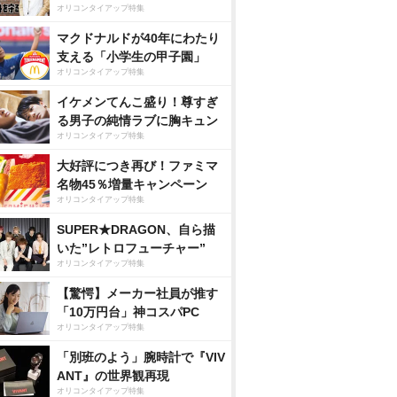
オリコンタイアップ特集
マクドナルドが40年にわたり
支える「小学生の甲子園」
オリコンタイアップ特集
イケメンてんこ盛り！尊すぎ
る男子の純情ラブに胸キュン
オリコンタイアップ特集
大好評につき再び！ファミマ
名物45％増量キャンペーン
オリコンタイアップ特集
SUPER★DRAGON、自ら描
いた”レトロフューチャー”
オリコンタイアップ特集
【驚愕】メーカー社員が推す
「10万円台」神コスパPC
オリコンタイアップ特集
「別班のよう」腕時計で『VIV
ANT』の世界観再現
オリコンタイアップ特集