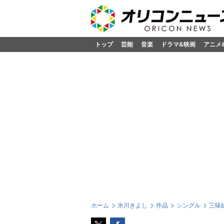
トップ
芸能
音楽
ドラマ&映画
アニメ
ホーム
氷川きよし
作品
シングル
三味