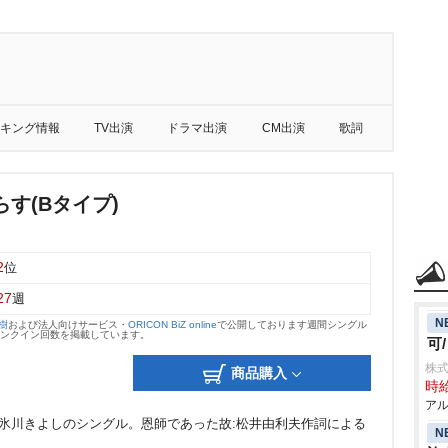
キング情報
TV出演
ドラマ出演
CM出演
歌詞
す(Bタイプ)
2
位
27
週
N
大樹
および法人向けサービス・
ORICON BiZ online
で公開しております週間シングル
のランクイン回数を掲載しています。
可
株式
商品購入
時給
アル
く氷川きよしのシングル。恩師であった故:松井由利夫作詞による
N