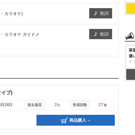
歌詞
ル・カラオケ)
歌詞
ル・カラオケ ガイドメ
茶
違
オ
イプ)
2
27
3月24日
過去最高
登場回数
位
週
商品購入