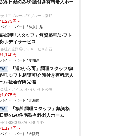
必須/日勤のみ/介護付き有料老人ホー
会社アプルール/アプルール秦野
1,273円～
バイト・パート / 神奈川県
福祉調理スタッフ」無資格可/シフト
談可/デイサービス
会社衣笠興業/デイサービス赤石
1,140円
バイト・パート / 愛知県
「週3から可」調理スタッフ/無
EW
格可/シフト相談可/介護付き有料老人
ーム/社会保障完備
会社メディカルレイ/ルルドの泉
1,075円
バイト・パート / 北海道
「福祉調理スタッフ」無資格
EW
/日勤のみ/住宅型有料老人ホーム
会社BISCUSS/HIBISU生野
1,177円～
バイト・パート / 大阪府