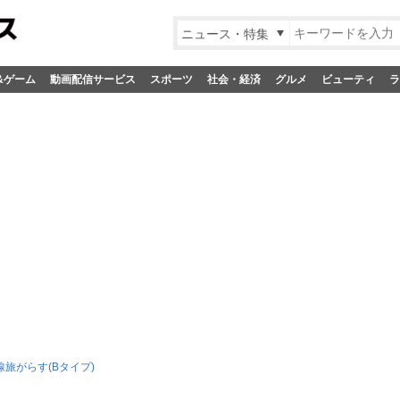
ニュース・特集
&ゲーム
動画配信サービス
スポーツ
社会・経済
グルメ
ビューティ
ラ
線旅がらす(Bタイプ)