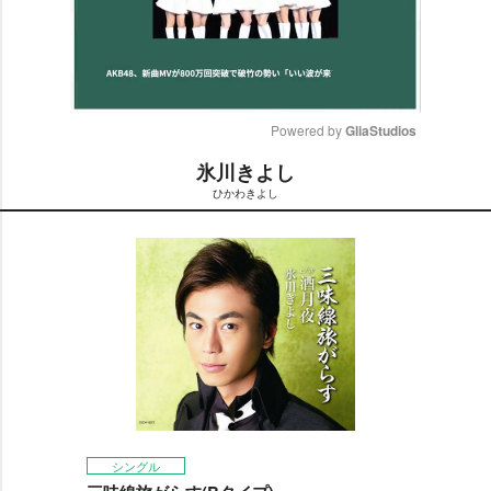
Powered by 
GliaStudios
氷川きよし
M
ひかわきよし
u
t
e
シングル