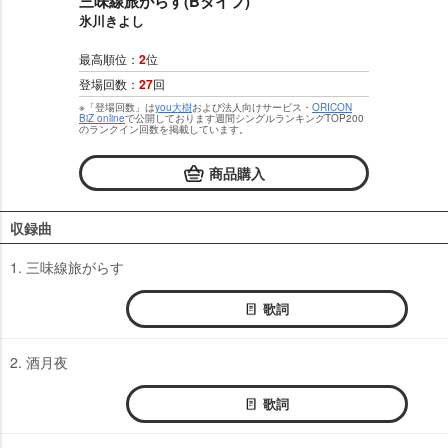
三味線旅がらす(Bタイプ)
氷川きよし
最高順位：
2
位
登場回数：
27
回
※「登場回数」は
you大樹
および法人向けサービス・
ORICON
BiZ online
で公開しております週間シングルランキングTOP200
のランクイン回数を掲載しています。
商品購入
収録曲
1. 三味線旅がらす
歌詞
2. 酒月夜
歌詞