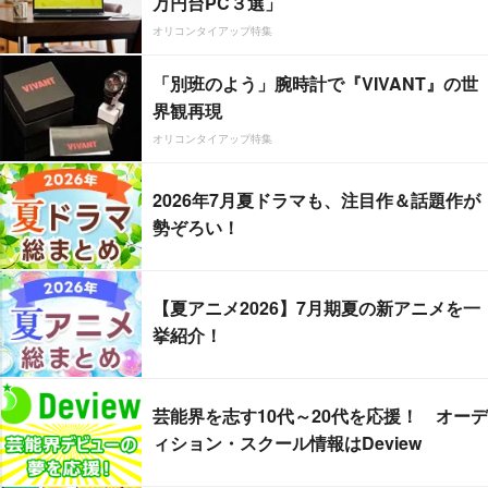
万円台PC３選」
オリコンタイアップ特集
「別班のよう」腕時計で『VIVANT』の世
界観再現
オリコンタイアップ特集
2026年7月夏ドラマも、注目作＆話題作が
勢ぞろい！
【夏アニメ2026】7月期夏の新アニメを一
挙紹介！
芸能界を志す10代～20代を応援！ オーデ
ィション・スクール情報はDeview