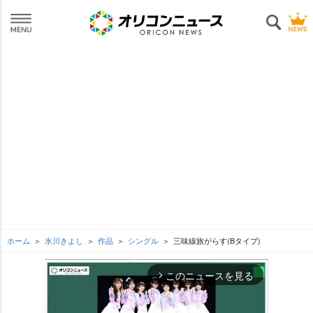
ホーム
氷川きよし
作品
シングル
三味線旅がらす(Bタイプ)
このニュースを見る
arrow_forward_ios