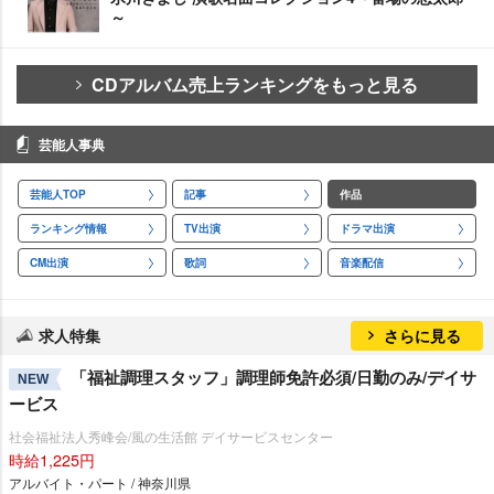
～
CDアルバム売上ランキングをもっと見る
芸能人事典
芸能人TOP
記事
作品
ランキング情報
TV出演
ドラマ出演
CM出演
歌詞
音楽配信
求人特集
さらに見る
「福祉調理スタッフ」調理師免許必須/日勤のみ/デイサ
NEW
ービス
社会福祉法人秀峰会/風の生活館 デイサービスセンター
時給1,225円
アルバイト・パート / 神奈川県