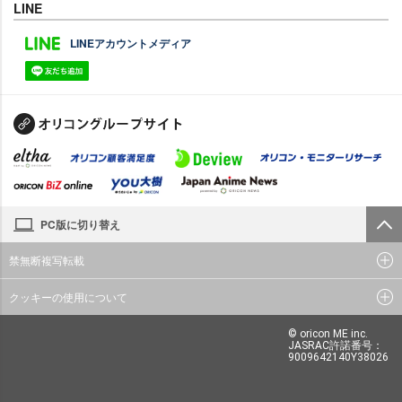
LINE
LINEアカウントメディア
PC版に切り替え
禁無断複写転載
クッキーの使用について
© oricon ME inc.
JASRAC許諾番号：
9009642140Y38026