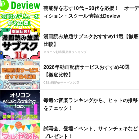
芸能界を志す10代～20代を応援！ オーデ
ィション・スクール情報はDeview
漫画読み放題サブスクおすすめ11選【徹底
比較】
オリコン顧客満足度ランキング
2026年動画配信サービスおすすめ40選
【徹底比較】
CS動画配信サービス20選
毎週の音楽ランキングから、ヒットの推移
をチェック！
試写会、登壇イベント、サインチェキなど
プレゼント！