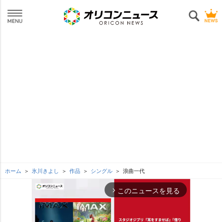
ホーム
氷川きよし
作品
シングル
浪曲一代
このニュースを見る
arrow_forward_ios