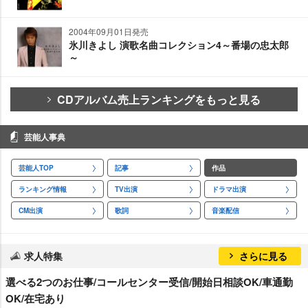
2004年09月01日発売
氷川きよし 演歌名曲コレクション4～番場の忠太郎
～
CDアルバム売上ランキングをもっと見る
芸能人事典
芸能人TOP
記事
作品
ランキング情報
TV出演
ドラマ出演
CM出演
歌詞
音楽配信
求人特集
さらに見る
選べる2つのお仕事/コールセンター受信/開始日相談OK/車通勤
OK/在宅あり