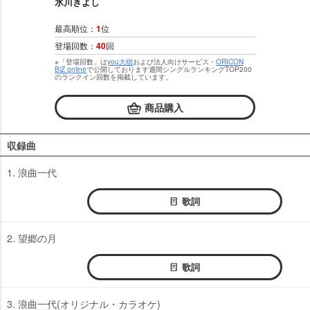
氷川きよし
最高順位：
1
位
登場回数：
40
回
※「登場回数」は
you大樹
および法人向けサービス・
ORICON
BiZ online
で公開しております週間シングルランキングTOP200
のランクイン回数を掲載しています。
商品購入
収録曲
1. 浪曲一代
歌詞
2. 望郷の月
歌詞
3. 浪曲一代(オリジナル・カラオケ)