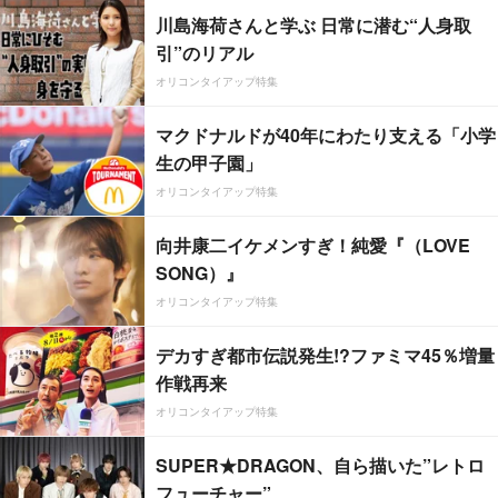
川島海荷さんと学ぶ 日常に潜む“人身取
引”のリアル
オリコンタイアップ特集
マクドナルドが40年にわたり支える「小学
生の甲子園」
オリコンタイアップ特集
向井康二イケメンすぎ！純愛『（LOVE
SONG）』
オリコンタイアップ特集
デカすぎ都市伝説発生!?ファミマ45％増量
作戦再来
オリコンタイアップ特集
SUPER★DRAGON、自ら描いた”レトロ
フューチャー”