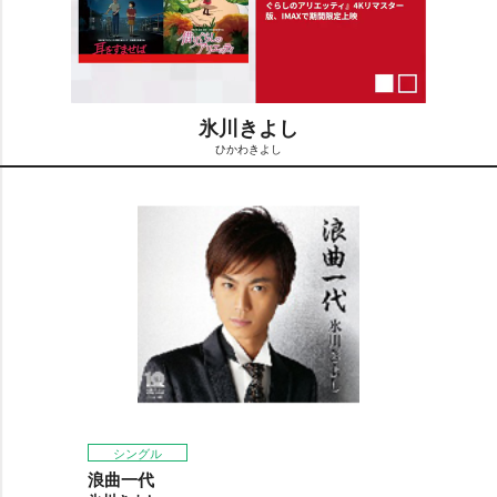
氷川きよし
ひかわきよし
M
u
t
e
シングル
浪曲一代