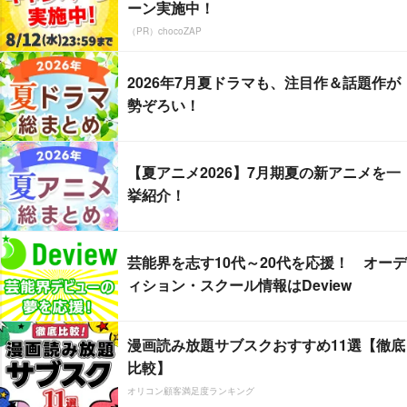
ーン実施中！
（PR）chocoZAP
2026年7月夏ドラマも、注目作＆話題作が
勢ぞろい！
【夏アニメ2026】7月期夏の新アニメを一
挙紹介！
芸能界を志す10代～20代を応援！ オーデ
ィション・スクール情報はDeview
漫画読み放題サブスクおすすめ11選【徹底
比較】
オリコン顧客満足度ランキング