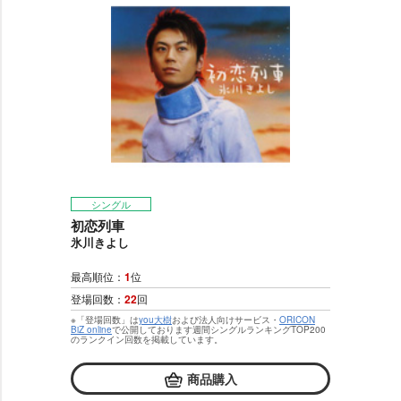
シングル
初恋列車
氷川きよし
最高順位：
1
位
登場回数：
22
回
※「登場回数」は
you大樹
および法人向けサービス・
ORICON
BiZ online
で公開しております週間シングルランキングTOP200
のランクイン回数を掲載しています。
商品購入