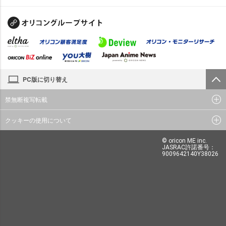
PC版に切り替え
禁無断複写転載
クッキーの使用について
© oricon ME inc.
JASRAC許諾番号：
9009642140Y38026