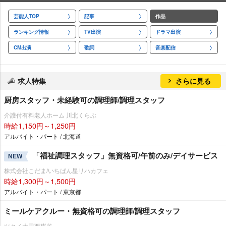
芸能人TOP
記事
作品
ランキング情報
TV出演
ドラマ出演
CM出演
歌詞
音楽配信
求人特集
さらに見る
厨房スタッフ・未経験可の調理師/調理スタッフ
介護付有料老人ホーム 川北くらぶ
時給1,150円～1,250円
アルバイト・パート / 北海道
「福祉調理スタッフ」無資格可/午前のみ/デイサービス
NEW
株式会社こだま/いちばん星リハカフェ
時給1,300円～1,500円
アルバイト・パート / 東京都
ミールケアクルー・無資格可の調理師/調理スタッフ
ツクイ大田西糀谷