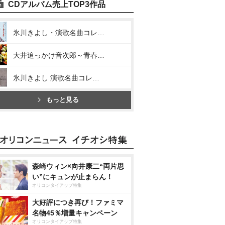
CDアルバム売上TOP3作品
氷川きよし・演歌名曲コレクション2～きよしのズンドコ節～
大井追っかけ音次郎～青春編～
氷川きよし 演歌名曲コレクション4～番場の忠太郎～
もっと見る
森崎ウィン×向井康二“両片思
い”にキュンが止まらん！
オリコンタイアップ特集
大好評につき再び！ファミマ
名物45％増量キャンペーン
オリコンタイアップ特集