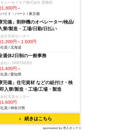
キューセイモア株式会社 業務部
1,300円～
バイト・パート / 東京都
寮完備」割卵機のオペレーター/検品/
入寮/製造・工場/日勤/日払い
式会社京栄センター
1,200円～1,500円
社員 / 北海道
全週休2日制の一般事務
会社I・PARTNERS
1,400円～
社員 / 愛知県
寮完備」住宅資材 などの組付け・検
/即入寮/製造・工場/工場・製造
式会社京栄センター
1,600円
社員 / 神奈川県
続きはこちら
sponsored by 求人ボックス