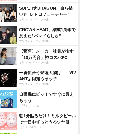
SUPER★DRAGON、自ら描
いた”レトロフューチャー”
オリコンタイアップ特集
CROWN HEAD、結成1周年で
見えた”バンドらしさ”
オリコンタイアップ特集
【驚愕】メーカー社員が推す
「10万円台」神コスパPC
オリコンタイアップ特集
一番似合う登場人物は…『VIV
ANT』限定ウオッチ
オリコンタイアップ特集
自販機にピッ！ですぐに買え
ちゃう
（PR）ジハンピ
朝1分貼るだけ！ミルクピール
で一日中ずっとうるツヤ肌
（PR）サボリーノ