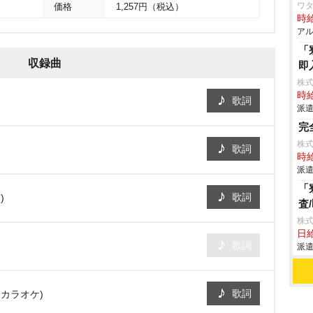
ワタ
価格
1,257円（税込）
時給
アル
「
収録曲
即
株
時給
歌詞
派遣
完
株式
歌詞
時給
派遣
「
歌詞
)
査
株
日給
歌詞
派遣
歌詞
・カラオケ)