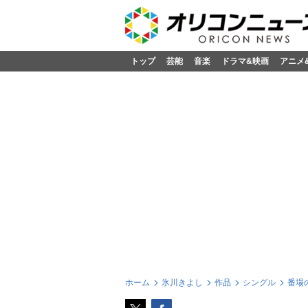
トップ
芸能
音楽
ドラマ&映画
アニメ
ホーム
氷川きよし
作品
シングル
番場