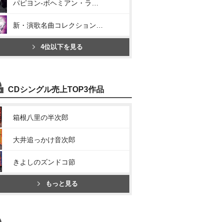
パピヨン-ボヘミアン・ラプソディ-
新・演歌名曲コレクション10. -龍翔鳳舞-
4位以下を見る
CDシングル売上TOP3作品
箱根八里の半次郎
大井追っかけ音次郎
きよしのズンドコ節
もっと見る