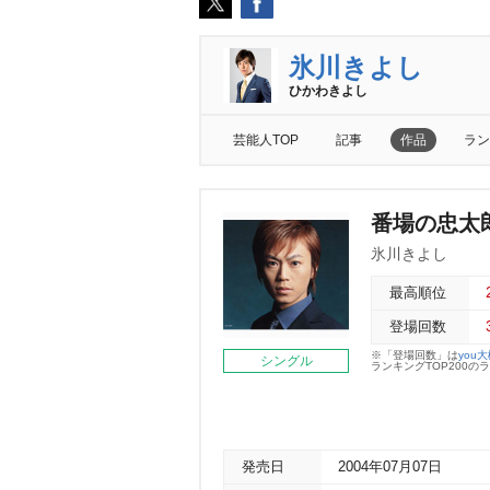
氷川きよし
ひかわきよし
芸能人TOP
記事
作品
ラン
番場の忠太
氷川きよし
最高順位
登場回数
※「登場回数」は
you
シングル
ランキングTOP200
発売日
2004年07月07日