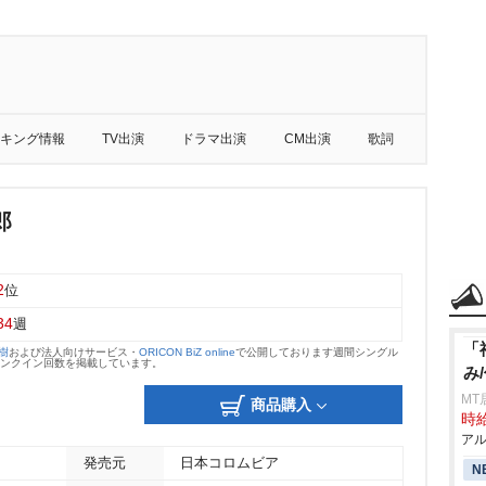
キング情報
TV出演
ドラマ出演
CM出演
歌詞
郎
2
位
34
週
「
大樹
および法人向けサービス・
ORICON BiZ online
で公開しております週間シングル
のランクイン回数を掲載しています。
み
MT
商品購入
時給
アル
発売元
日本コロムビア
N