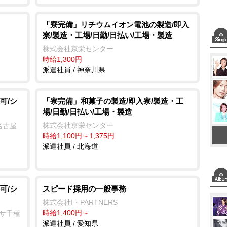
「寮完備」リチウムイオン電池の製造/即入
寮/製造・工場/日勤/日払い/工場・製造
株式会社京栄センター
時給1,300円
派遣社員 / 神奈川県
可/シ
「寮完備」和菓子の製造/即入寮/製造・工
場/日勤/日払い/工場・製造
株式会社京栄センター
名古屋
時給1,100円～1,375円
派遣社員 / 北海道
可/シ
スピード採用の一般事務
株式会社I・PARTNERS
時給1,400円～
ンサ千種
派遣社員 / 愛知県