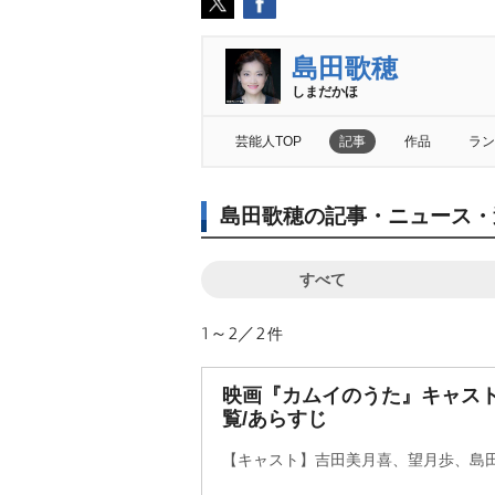
島田歌穂
しまだかほ
芸能人TOP
記事
作品
ラン
島田歌穂の記事・ニュース・
すべて
1～2／2
件
映画『カムイのうた』キャス
覧/あらすじ
【キャスト】吉田美月喜、望月歩、島