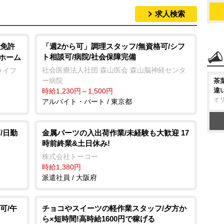
求人検索
免許
「週2から可」調理スタッフ/無資格可/シフ
ト相談可/病院/社会保障完備
人ホーム
社会医療法人社団 森山医会 森山脳神経センタ
ライフ
ー病院
茶
違
時給1,230円～1,500円
オ
アルバイト・パート / 東京都
/日勤
金属パーツの入出荷作業/未経験も大歓迎 17
時前終業&土日休み!
株式会社トーコー
時給1,380円
派遣社員 / 大阪府
可/午
チョコやスイーツの軽作業スタッフ/夕方か
ら×短時間!高時給1600円で稼げる