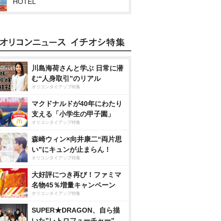
HOTEL
川島海荷さんと学ぶ 日常に潜
む“人身取引”のリアル
オリコンタイアップ特集
マクドナルドが40年にわたり
支える「小学生の甲子園」
オリコンタイアップ特集
森崎ウィン×向井康二“両片思
い”にキュンが止まらん！
オリコンタイアップ特集
大好評につき再び！ファミマ
名物45％増量キャンペーン
オリコンタイアップ特集
SUPER★DRAGON、自ら描
いた”レトロフューチャー”