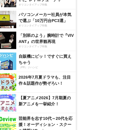
オリコンタイアップ特集
パソコンメーカー社員が本気
で選ぶ「10万円台PC3選」
オリコンタイアップ特集
「別班のよう」腕時計で『VIV
ANT』の世界観再現
オリコンタイアップ特集
自販機にピッ！ですぐに買え
ちゃう
（PR）ジハンピ
2026年7月夏ドラマも、注目
作＆話題作が勢ぞろい！
【夏アニメ2026】7月期夏の
新アニメを一挙紹介！
芸能界を志す10代～20代を応
援！オーディション・スクー