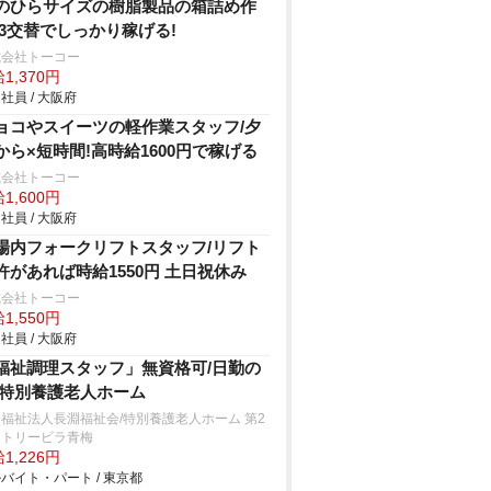
のひらサイズの樹脂製品の箱詰め作
/3交替でしっかり稼げる!
式会社トーコー
1,370円
社員 / 大阪府
ョコやスイーツの軽作業スタッフ/夕
から×短時間!高時給1600円で稼げる
式会社トーコー
1,600円
社員 / 大阪府
場内フォークリフトスタッフ/リフト
許があれば時給1550円 土日祝休み
式会社トーコー
1,550円
社員 / 大阪府
福祉調理スタッフ」無資格可/日勤の
/特別養護老人ホーム
福祉法人長淵福祉会/特別養護老人ホーム 第2
ントリービラ青梅
1,226円
バイト・パート / 東京都