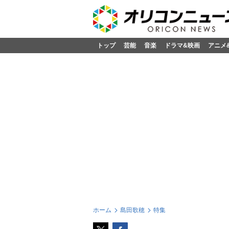
トップ
芸能
音楽
ドラマ&映画
アニメ
ホーム
島田歌穂
特集