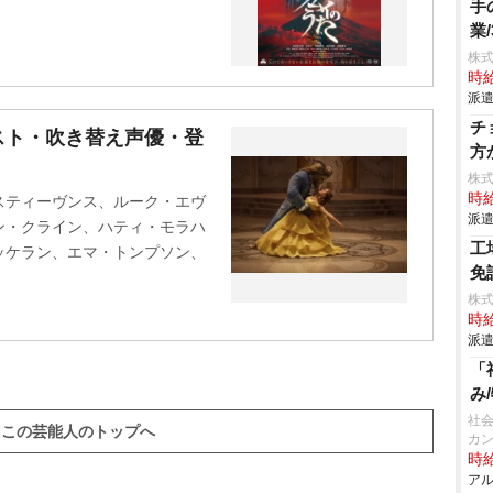
手
業
株
時給
派遣
チ
スト・吹き替え声優・登
方
株
時給
スティーヴンス、ルーク・エヴ
派遣
ン・クライン、ハティ・モラハ
工
ッケラン、エマ・トンプソン、
免
株
時給
派遣
「
み
社会
この芸能人のトップへ
カ
時給
アル