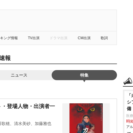
キング情報
TV出演
ドラマ出演
CM出演
歌詞
速報
ニュース
特集
「
シ
ト・登場人物・出演者一
備
医療
時給
田歌穂、清水美砂、加藤雅也
アル