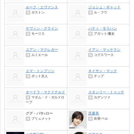
ルーク・エヴァンス
ジョシュ・ギャッド
ガストン
ル・フウ
役
役
ケヴィン・クライン
ハティ・モラハン
モーリス
アガット/魔女
役
役
ユアン・マクレガー
イアン・マッケラン
ルミエール
コグスワース
役
役
エマ・トンプソン
ネイサン・マック
ポット夫人
チップ
役
役
オードラ・マクドナルド
スタンリー・トゥッチ
マダム・ド・ガルドロ
カデンツァ
役
役
ーブ
ググ・バサ=ロー
昆夏美
プリュメット
吹替:ベル
役
役