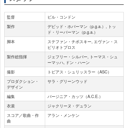
監督
ビル・コンドン
製作
デビッド・ホバーマン（p.g.a.）, トッ
ド・リーバーマン（p.g.a.）
脚本
ステファン・チボスキー, エヴァン・ス
ピリオトプロス
製作総指揮
ジェフリー・シルバー, トーマス・シュ
ーマッハ, ドン・ハーン
撮影
トビアス・シュリッスラー（ASC）
プロダクション・
サラ・グリーンウッド
デザイン
編集
バージニア・カッツ（A.C.E.）
衣裳
ジャクリーヌ・デュラン
スコア／歌曲・作
アラン・メンケン
曲