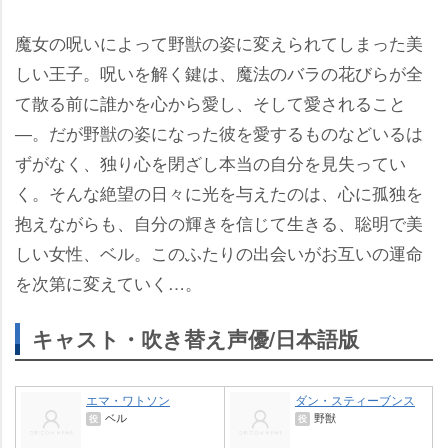
魔女の呪いによって野獣の姿に変えられてしまった美
しい王子。呪いを解く鍵は、魔法のバラの花びらが全
て散る前に誰かを心から愛し、そして愛されること
―。だが野獣の姿になった彼を愛するものなどいるは
ずがなく、独り心を閉ざし本当の自分を見失ってい
く。そんな絶望の日々に光を与えたのは、心に孤独を
抱えながらも、自分の輝きを信じて生きる、聡明で美
しい女性、ベル。このふたりの出会いがお互いの運命
を次第に変えていく…。
キャスト・吹き替え声優/日本語版
エマ・ワトソン
ダン・スティーブンス
ベル
野獣
役
役