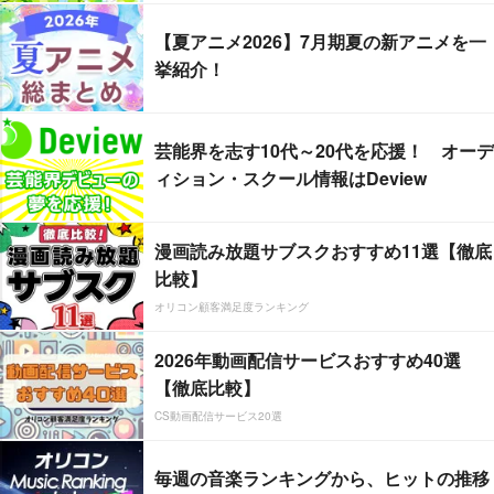
【夏アニメ2026】7月期夏の新アニメを一
挙紹介！
芸能界を志す10代～20代を応援！ オーデ
ィション・スクール情報はDeview
漫画読み放題サブスクおすすめ11選【徹底
比較】
オリコン顧客満足度ランキング
2026年動画配信サービスおすすめ40選
【徹底比較】
CS動画配信サービス20選
毎週の音楽ランキングから、ヒットの推移