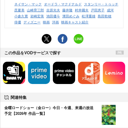
ネイサン・マック
オードラ・マクドナルド
スタンリー・トゥッチ
昆夏美
山崎育三郎
吉原光夫
藤井隆
村井國夫
戸田恵子
成河
小倉久寛
崎宏美
池田優斗
濱田めぐみ
松澤重雄
島田歌穂
俳優
ディズニー
映画
洋画
映画キャスト紹介
この作品をVODサービスで探す
関連特集
金曜ロードショー（金ロー）今日・今週、来週の放送
予定【2026年 作品一覧】