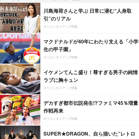
川島海荷さんと学ぶ 日常に潜む“人身取
引”のリアル
オリコンタイアップ特集
マクドナルドが40年にわたり支える「小学
生の甲子園」
オリコンタイアップ特集
イケメンてんこ盛り！尊すぎる男子の純情
ラブに胸キュン
オリコンタイアップ特集
デカすぎ都市伝説発生!?ファミマ45％増量
作戦再来
オリコンタイアップ特集
SUPER★DRAGON、自ら描いた”レトロ