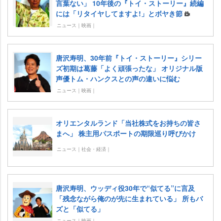
言葉ない」 10年後の『トイ・ストーリー』続編
には「リタイヤしてますよ!」とボヤき節
ニュース｜映画｜
唐沢寿明、30年前『トイ・ストーリー』シリー
ズ初期は葛藤「よく頑張ったな」 オリジナル版
声優トム・ハンクスとの声の違いに悩む
ニュース｜映画｜
オリエンタルランド「当社株式をお持ちの皆さ
まへ」 株主用パスポートの期限巡り呼びかけ
ニュース｜社会・経済｜
唐沢寿明、ウッディ役30年で“似てる”に言及
「残念ながら俺のが先に生まれている」 所もバ
ズと「似てる」
ニュース｜映画｜