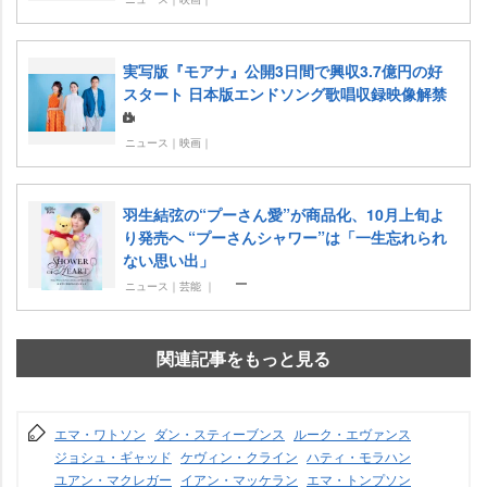
実写版『モアナ』公開3日間で興収3.7億円の好
スタート 日本版エンドソング歌唱収録映像解禁
ニュース｜映画｜
羽生結弦の“プーさん愛”が商品化、10月上旬よ
り発売へ “プーさんシャワー”は「一生忘れられ
ない思い出」
ニュース｜芸能 ｜
関連記事をもっと見る
エマ・ワトソン
ダン・スティーブンス
ルーク・エヴァンス
ジョシュ・ギャッド
ケヴィン・クライン
ハティ・モラハン
ユアン・マクレガー
イアン・マッケラン
エマ・トンプソン