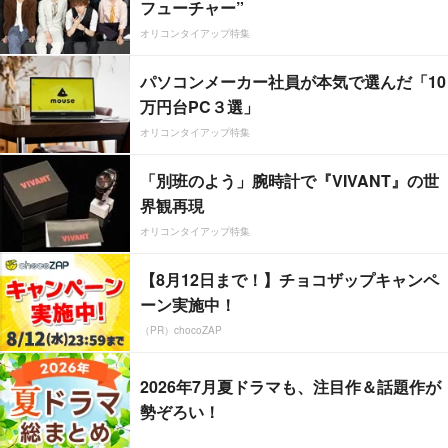
フューチャー”
オリコンタイアップ特集
パソコンメーカー社員が本気で選んだ「10
万円台PC３選」
オリコンタイアップ特集
「別班のよう」腕時計で『VIVANT』の世
界観再現
オリコンタイアップ特集
【8月12日まで！】チョコザップキャンペ
ーン実施中！
（PR）chocoZAP
2026年7月夏ドラマも、注目作＆話題作が
勢ぞろい！