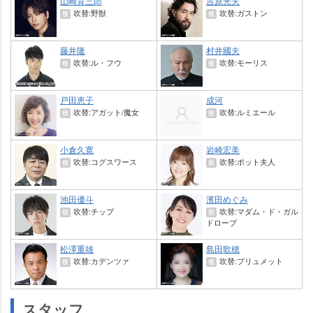
山崎育三郎
吉原光夫
吹替:野獣
吹替:ガストン
役
役
藤井隆
村井國夫
吹替:ル・フウ
吹替:モーリス
役
役
戸田恵子
成河
吹替:アガット/魔女
吹替:ルミエール
役
役
小倉久寛
崎宏美
吹替:コグスワース
吹替:ポット夫人
役
役
池田優斗
濱田めぐみ
吹替:チップ
吹替:マダム・ド・ガル
役
役
ドローブ
松澤重雄
島田歌穂
吹替:カデンツァ
吹替:プリュメット
役
役
スタッフ