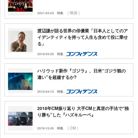
｜映画｜
2021-03-24
特集
渡辺謙が語る世界の俳優業「日本人としてのア
イデンティティを持って人生も含めて役に乗せ
る」
2019-05-20
特集
ハリウッド新作『ゴジラ』、日米“ゴジラ観の
違い”を超越するか?
2019-04-13
特集
2018年CM振り返り 大手CMと真逆の手法で“独
り勝ち”した『ハズキルーペ』
｜CM｜
2018-12-30
特集