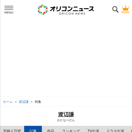
ホーム
渡辺謙
特集
渡辺謙
わたなべけん
芸能人TOP
記事
作品
ランキング
TV出演
ドラマ出演