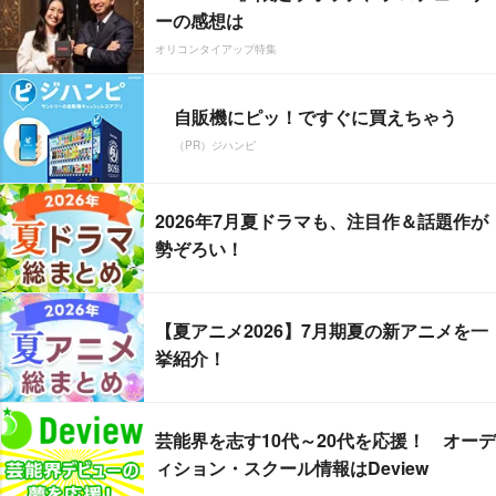
ーの感想は
オリコンタイアップ特集
自販機にピッ！ですぐに買えちゃう
（PR）ジハンピ
2026年7月夏ドラマも、注目作＆話題作が
勢ぞろい！
【夏アニメ2026】7月期夏の新アニメを一
挙紹介！
芸能界を志す10代～20代を応援！ オーデ
ィション・スクール情報はDeview