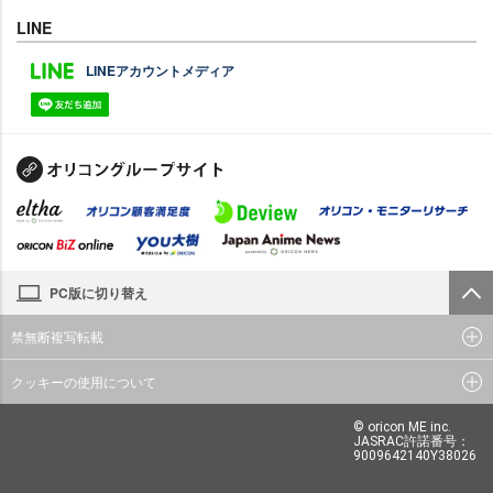
LINE
LINEアカウントメディア
PC版に切り替え
禁無断複写転載
クッキーの使用について
© oricon ME inc.
JASRAC許諾番号：
9009642140Y38026