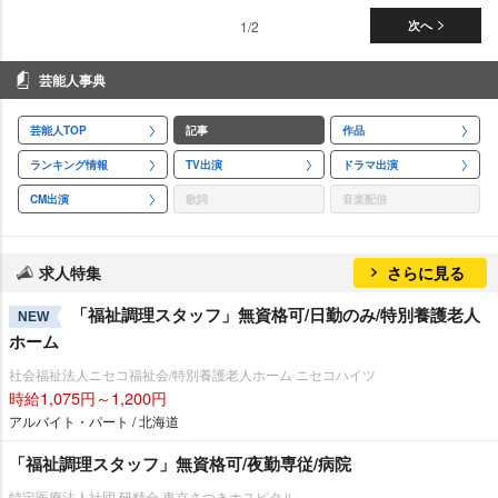
1/2
次へ
芸能人事典
芸能人TOP
記事
作品
ランキング情報
TV出演
ドラマ出演
CM出演
歌詞
音楽配信
求人特集
さらに見る
「福祉調理スタッフ」無資格可/日勤のみ/特別養護老人
NEW
ホーム
社会福祉法人ニセコ福祉会/特別養護老人ホーム ニセコハイツ
時給1,075円～1,200円
アルバイト・パート / 北海道
「福祉調理スタッフ」無資格可/夜勤専従/病院
特定医療法人社団 研精会 東京さつきホスピタル