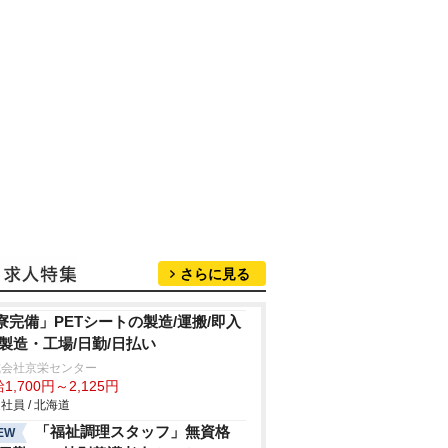
さらに見る
寮完備」PETシートの製造/運搬/即入
/製造・工場/日勤/日払い
式会社京栄センター
1,700円～2,125円
社員 / 北海道
「福祉調理スタッフ」無資格
EW