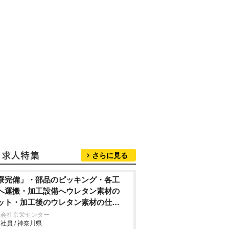
さらに見る
寮完備」・部品のピッキング・各工
へ運搬・加工設備へウレタン素材の
ット・加工後のウレタン素材の仕上
・手作業やエアドライバーを使用し
式会社京栄センター
社員 / 神奈川県
の車用シートの組付け・製品の検査