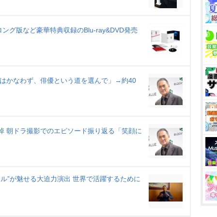
グ版など豪華特典収録のBlu-ray&DVD発売
夢はかなわず、俳優という道を選んで」→約40
追悼 朝ドラ撮影でのエピソード振り返る「笑顔に
ナル”が魅せる大迫力演出 世界で活躍するために