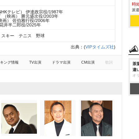
時給
派遣
HKテレビ） 伊達政宗役/1987年
（映画） 勝元盛次役/2003年
画） 佐伯雅行役/2006年
花井半二郎役/2025年
 スキー テニス 野球
出典：
(
VIPタイムズ社
)
キング情報
TV出演
ドラマ出演
CM出演
歌詞
茶
違
オ