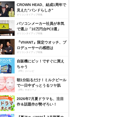
CROWN HEAD、結成1周年で
見えた”バンドらしさ”
オリコンタイアップ特集
パソコンメーカー社員が本気
で選ぶ「10万円台PC3選」
オリコンタイアップ特集
『VIVANT』限定ウオッチ、プ
ロデューサーの感想は
オリコンタイアップ特集
自販機にピッ！ですぐに買え
ちゃう
（PR）ジハンピ
朝1分貼るだけ！ミルクピール
で一日中ずっとうるツヤ肌
（PR）サボリーノ
2026年7月夏ドラマも、注目
作＆話題作が勢ぞろい！