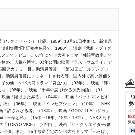
（ワタナベ ケン） 俳優。1959年10月21日生まれ、新潟県
。演劇集団“円”研究生を経て、1980年、演劇『悲劇・ブリタ
ュス』でデビュー。87年にNHK大河ドラマ『独眼竜政宗』で
を務め、人気を博す。03年公開の映画『ラストサムライ』で
76回アカデミー賞』助演男優賞、『第61回ゴールデングロ
賞』助演男優賞にノミネートされる等、国内外で高い評価を
。その他、NHK大河ドラマ『炎立つ』（93年）、映画『絆 -
な-』（98年）、映画『千年の恋 ひかる源氏物語』（01
、映画『陽はまた昇る』（04年）、映画『バットマン ビギ
「
寮
手紙』（06年）、映画『インセプション』（10年）、NHK
『許されざる者』（13年）、映画『GODZILLA ゴジラ』
株
時給
and I 王様と私』（15年～16年、18年～19年）、NHK大河ド
派遣
『TOKYO VICE』（22年）、映画『ザ・クリエイター/創
N
ン俳優。また、25年放送予定のNHK大河ドラマ『べらぼう