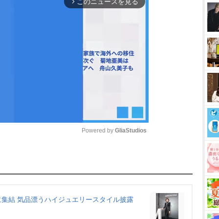
このニュースを見る
arrow_forward_ios
Powered by 
GliaStudios
M
u
t
e
集結 気品漂うハイジュエリースタイル披露