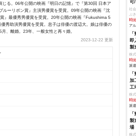
可
じる。06年公開の映画『明日の記憶』で『第30回 日本ア
社会
ブルーリボン賞』主演男優賞を受賞。09年公開の映画『沈
ぶ
』最優秀男優賞を受賞。20年公開の映画『Fukushima 5
時給
』最優秀助演男優賞を受賞。息子は俳優の渡辺大。娘は俳優の
アル
年5月、離婚。23年、一般女性と再々婚。
「
2023-12-22 更新
即
製
ン
株
時給
派遣
「
加
工
株
時給
派遣
「
製
場
株