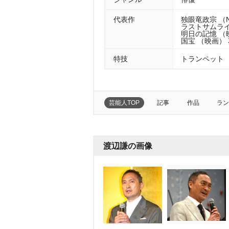
代表作
独眼竜政宗 （N
ラストサムライ 
明日の記憶 （映
国宝 （映画） 
特技
トランペット
芸能人TOP
記事
作品
ラン
渡辺謙の画像