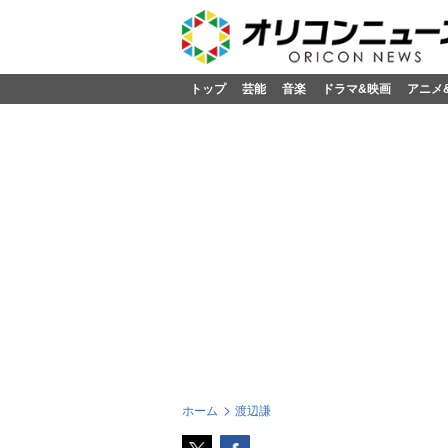
トップ
芸能
音楽
ドラマ&映画
アニメ
ホーム
渡辺謙