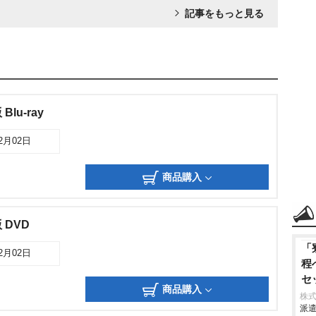
記事をもっと見る
lu-ray
12月02日
商品購入
DVD
「
12月02日
程
セ
商品購入
げ
株
派遣
て