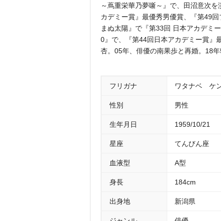
～蔦重栄華乃夢噺～』で、田沼意次を演
カデミー賞』最優秀男優賞、『第49回
まぬ太陽』で『第33回 日本アカデミー賞
0』で、『第44回日本アカデミー賞
杏。05年、俳優の南果歩と再婚。18
フリガナ
ワタナベ ケ
性別
男性
生年月日
1959/10/21
星座
てんびん座
血液型
A型
身長
184cm
出身地
新潟県
ジャンル
俳優