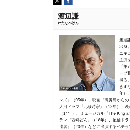
渡辺謙
わたなべけん
渡辺謙
出身
ニキ
主演
『第
ーブ
得る
きず
年）
ンズ』（05年）、映画『硫黄島からの
大河ドラマ『北条時宗』（12年）、映画
（14年）、ミュージカル『The King 
ラマ『西郷どん』（18年）、配信ドラマ
造者』（23年）などに出演するベテラ