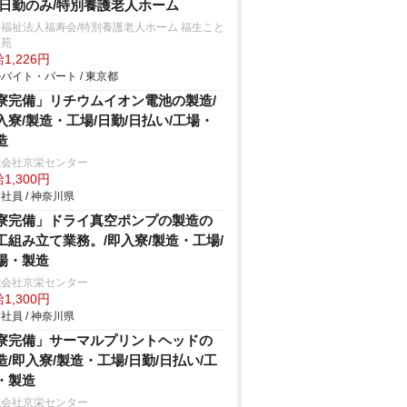
/日勤のみ/特別養護老人ホーム
福祉法人福寿会/特別養護老人ホーム 福生こと
き苑
1,226円
バイト・パート / 東京都
寮完備」リチウムイオン電池の製造/
入寮/製造・工場/日勤/日払い/工場・
造
式会社京栄センター
1,300円
社員 / 神奈川県
寮完備」ドライ真空ポンプの製造の
工組み立て業務。/即入寮/製造・工場/
場・製造
式会社京栄センター
1,300円
社員 / 神奈川県
寮完備」サーマルプリントヘッドの
造/即入寮/製造・工場/日勤/日払い/工
・製造
式会社京栄センター