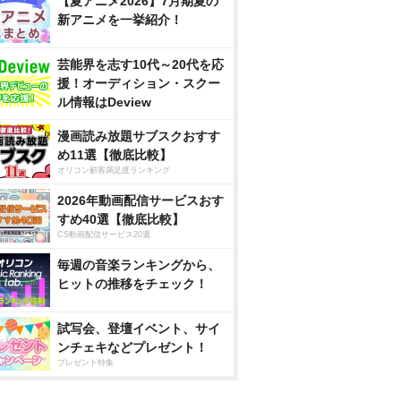
【夏アニメ2026】7月期夏の
新アニメを一挙紹介！
芸能界を志す10代～20代を応
援！オーディション・スクー
ル情報はDeview
漫画読み放題サブスクおすす
め11選【徹底比較】
オリコン顧客満足度ランキング
2026年動画配信サービスおす
すめ40選【徹底比較】
CS動画配信サービス20選
毎週の音楽ランキングから、
ヒットの推移をチェック！
試写会、登壇イベント、サイ
ンチェキなどプレゼント！
プレゼント特集