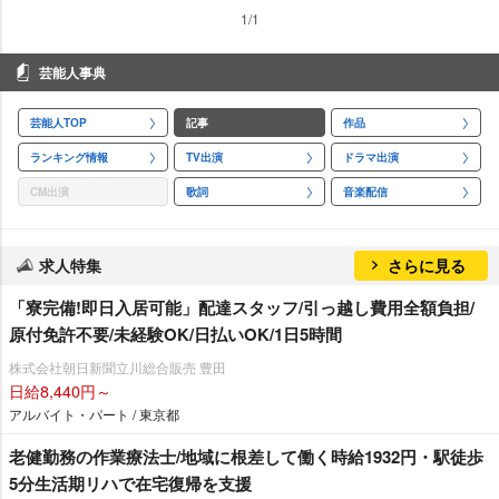
1/1
芸能人事典
芸能人TOP
記事
作品
ランキング情報
TV出演
ドラマ出演
CM出演
歌詞
音楽配信
求人特集
さらに見る
「寮完備!即日入居可能」配達スタッフ/引っ越し費用全額負担/
原付免許不要/未経験OK/日払いOK/1日5時間
株式会社朝日新聞立川総合販売 豊田
日給8,440円～
アルバイト・パート / 東京都
老健勤務の作業療法士/地域に根差して働く時給1932円・駅徒歩
5分生活期リハで在宅復帰を支援