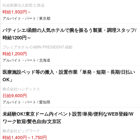
社会医療法人財団 仁医会
時給1,932円～
アルバイト・パート / 東京都
パティシエ/函館の人気ホテルで腕を振るう製菓・調理スタッフ/
時給1200円～
プレミアホテル-CABIN PRESIDENT-函館
時給1,200円
アルバイト・パート / 北海道
医療施設ベッド等の搬入・設置作業「単発・短期・長期/日払い
OK」
株式会社ハンデックス
日給9,600円
アルバイト・パート / 愛知県
未経験OK!東京ドーム内イベント設営/単発/便利なWEB登録/W
ワーク歓迎/髪色自由/文京区
株式会社ビッグワーク
時給1,400円～1,750円