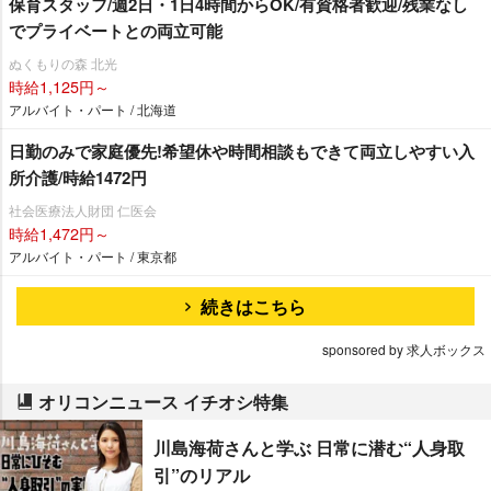
保育スタッフ/週2日・1日4時間からOK/有資格者歓迎/残業なし
でプライベートとの両立可能
ぬくもりの森 北光
時給1,125円～
アルバイト・パート / 北海道
日勤のみで家庭優先!希望休や時間相談もできて両立しやすい入
所介護/時給1472円
社会医療法人財団 仁医会
時給1,472円～
アルバイト・パート / 東京都
続きはこちら
sponsored by 求人ボックス
オリコンニュース イチオシ特集
川島海荷さんと学ぶ 日常に潜む“人身取
引”のリアル