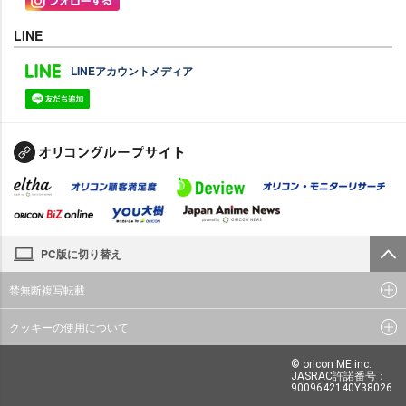
LINE
LINEアカウントメディア
PC版に切り替え
禁無断複写転載
クッキーの使用について
© oricon ME inc.
JASRAC許諾番号：
9009642140Y38026