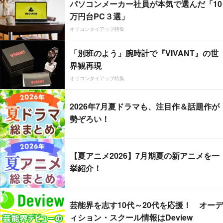
パソコンメーカー社員が本気で選んだ「10
万円台PC３選」
オリコンタイアップ特集
「別班のよう」腕時計で『VIVANT』の世
界観再現
オリコンタイアップ特集
2026年7月夏ドラマも、注目作＆話題作が
勢ぞろい！
【夏アニメ2026】7月期夏の新アニメを一
挙紹介！
芸能界を志す10代～20代を応援！ オーデ
ィション・スクール情報はDeview