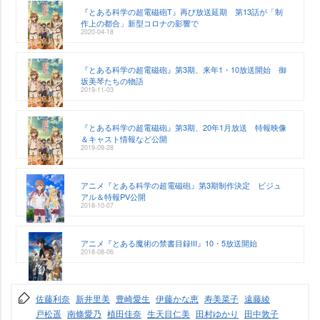
『とある科学の超電磁砲T』再び放送延期 第13話が「制
作上の都合」新型コロナの影響で
2020-04-18
『とある科学の超電磁砲』第3期、来年1・10放送開始 御
坂美琴たちの物語
2019-11-03
『とある科学の超電磁砲』第3期、20年1月放送 特報映像
＆キャスト情報など公開
2019-09-28
アニメ『とある科学の超電磁砲』第3期制作決定 ビジュ
アル＆特報PV公開
2018-10-07
アニメ『とある魔術の禁書目録III』10・5放送開始
2018-08-06
佐藤利奈
新井里美
豊崎愛生
伊藤かな恵
寿美菜子
遠藤綾
戸松遥
南條愛乃
植田佳奈
生天目仁美
田村ゆかり
田中敦子