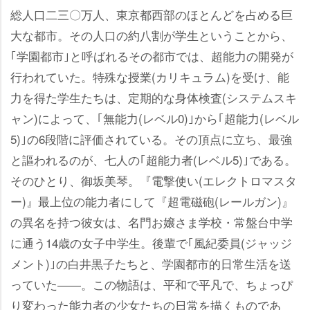
総人口二三〇万人、東京都西部のほとんどを占める巨
大な都市。その人口の約八割が学生ということから、
｢学園都市｣と呼ばれるその都市では、超能力の開発が
行われていた。特殊な授業(カリキュラム)を受け、能
力を得た学生たちは、定期的な身体検査(システムスキ
ャン)によって、｢無能力(レベル0)｣から｢超能力(レベル
5)｣の6段階に評価されている。その頂点に立ち、最強
と謳われるのが、七人の｢超能力者(レベル5)｣である。
そのひとり、御坂美琴。『電撃使い(エレクトロマスタ
ー)』最上位の能力者にして『超電磁砲(レールガン)』
の異名を持つ彼女は、名門お嬢さま学校・常盤台中学
に通う14歳の女子中学生。後輩で｢風紀委員(ジャッジ
メント)｣の白井黒子たちと、学園都市的日常生活を送
っていた――。この物語は、平和で平凡で、ちょっぴ
り変わった能力者の少女たちの日常を描くものであ