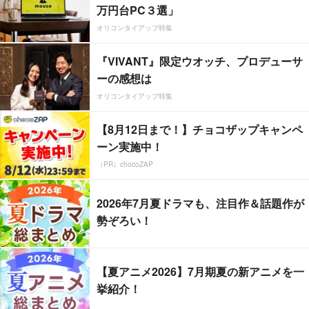
万円台PC３選」
オリコンタイアップ特集
『VIVANT』限定ウオッチ、プロデューサ
ーの感想は
オリコンタイアップ特集
【8月12日まで！】チョコザップキャンペ
ーン実施中！
（PR）chocoZAP
2026年7月夏ドラマも、注目作＆話題作が
勢ぞろい！
【夏アニメ2026】7月期夏の新アニメを一
挙紹介！