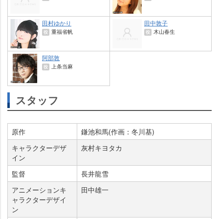
田村ゆかり
田中敦子
重福省帆
木山春生
役
役
阿部敦
上条当麻
役
スタッフ
原作
鎌池和馬(作画：冬川基)
キャラクターデザ
灰村キヨタカ
イン
監督
長井龍雪
アニメーションキ
田中雄一
ャラクターデザイ
ン