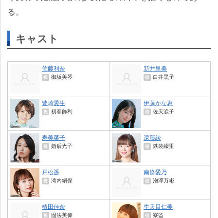
る。
キャスト
佐藤利奈
新井里美
御坂美琴
白井黒子
役
役
豊崎愛生
伊藤かな恵
初春飾利
佐天涙子
役
役
寿美菜子
遠藤綾
婚后光子
鉄装綴里
役
役
戸松遥
南條愛乃
湾内絹保
泡浮万彬
役
役
植田佳奈
生天目仁美
固法美偉
寮監
役
役