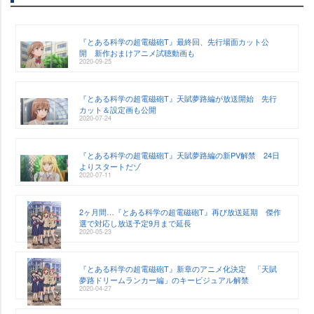
『とある科学の超電磁砲T』最終回、先行場面カット公
開 新作おまけアニメ試聴動画も
2020-09-25
『とある科学の超電磁砲T』天賦夢路編が放送開始 先行
カット＆設定画も公開
2020-07-24
『とある科学の超電磁砲T』天賦夢路編の新PV解禁 24日
よりスタートだゾ
2020-07-11
2ヶ月間…『とある科学の超電磁砲T』再び放送延期 傑作
選で対応し放送予定9月まで延長
2020-05-23
『とある科学の超電磁砲T』新章のアニメ化決定 「天賦
夢路ドリームランカー編」のキービジュアル解禁
2020-04-27