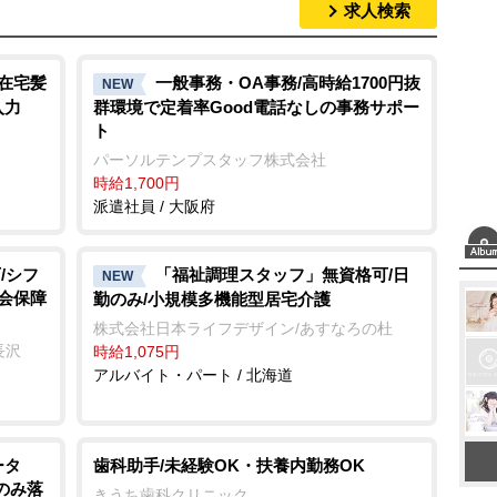
求人検索
M
u
t
1在宅髪
一般事務・OA事務/高時給1700円抜
NEW
入力
群環境で定着率Good電話なしの事務サポー
e
ト
パーソルテンプスタッフ株式会社
時給1,700円
派遣社員 / 大阪府
/シフ
「福祉調理スタッフ」無資格可/日
NEW
社会保障
勤のみ/小規模多機能型居宅介護
株式会社日本ライフデザイン/あすなろの杜
長沢
時給1,075円
アルバイト・パート / 北海道
ータ
歯科助手/未経験OK・扶養内勤務OK
のみ落
きうち歯科クリニック