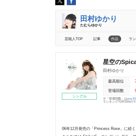
田村ゆかり
たむらゆかり
芸能人TOP
記事
作品
ラン
星空のSpic
田村ゆかり
最高順位
登場回数
シングル
※「登場回数」は
you
ランキングTOP200
06年12月発売の「Princess Ros