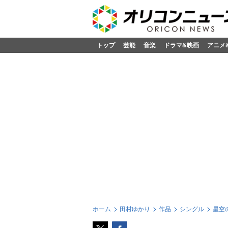
トップ
芸能
音楽
ドラマ&映画
アニメ
ホーム
田村ゆかり
作品
シングル
星空の