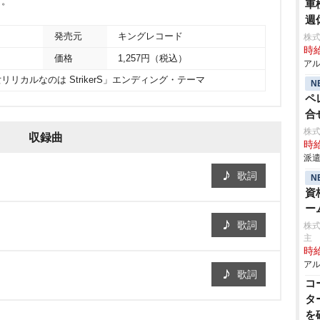
マ。
車
週
発売元
キングレコード
株式
時給
価格
1,257円（税込）
アル
リリカルなのは StrikerS」エンディング・テーマ
N
ペ
合
株式
収録曲
時給
派遣
歌詞
N
資
ー
歌詞
株
主
時給
アル
歌詞
コ
タ
を