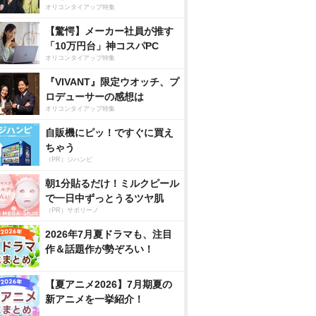
オリコンタイアップ特集
【驚愕】メーカー社員が推す
「10万円台」神コスパPC
オリコンタイアップ特集
『VIVANT』限定ウオッチ、プ
ロデューサーの感想は
オリコンタイアップ特集
自販機にピッ！ですぐに買え
ちゃう
（PR）ジハンピ
朝1分貼るだけ！ミルクピール
で一日中ずっとうるツヤ肌
（PR）サボリーノ
2026年7月夏ドラマも、注目
作＆話題作が勢ぞろい！
【夏アニメ2026】7月期夏の
新アニメを一挙紹介！