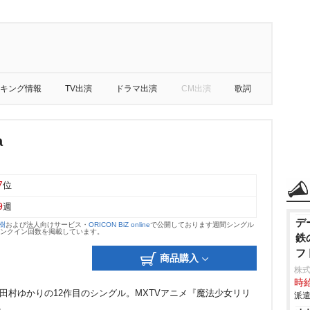
キング情報
TV出演
ドラマ出演
CM出演
歌詞
a
7
位
9
週
デ
大樹
および法人向けサービス・
ORICON BiZ online
で公開しております週間シングル
のランクイン回数を掲載しています。
鉄
フ
商品購入
株
時給
e」に続く田村ゆかりの12作目のシングル。MXTVアニメ『魔法少女リリ
派遣