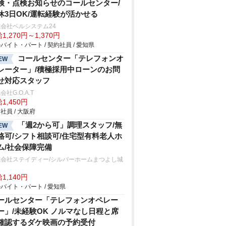
検・点検お知らせのコールセンター/
休3日OK/運転経験が活かせる
会社ベルシステム24
1,270円～1,370円
バイト・パート / 契約社員 / 愛知県
コールセンター「テレフォンオ
EW
レーター」/積極採用中ローンのお問
せ対応スタッフ
会社G.O.A.T
1,450円
社員 / 大阪府
「週2から可」調理スタッフ/無
EW
格可/シフト相談可/住宅型有料老人ホ
ム/社会保障完備
式会社ステイディー/シルバーホームまつよし城
1,140円
バイト・パート / 愛知県
ールセンター「テレフォンオペレー
ー」/未経験OK ノルマなし日程と席
確認するダケ映画の予約受付