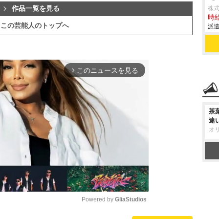
作品一覧を見る
株
時給
この芸能人のトップへ
派遣
このニュースを見る
arrow_forward_ios
茶
違
オ
Powered by 
GliaStudios