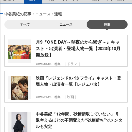
中谷美紀の記事・ニュース・速報
すべて
ニュース
特集
月9『ONE DAY～聖夜のから騒ぎ～』キャ
スト・出演者・登場人物一覧【2023年10月
期放送】
｜ドラマ｜
2023-10-06
特集
映画『レジェンド&バタフライ』キャスト・登
場人物・出演者一覧【レジェバタ】
｜映画｜
2023-01-25
特集
中谷美紀「12年間、砂糖摂取していない」 引
退考えるほどの不調変えた“砂糖断ち”でメンタ
ルも安定