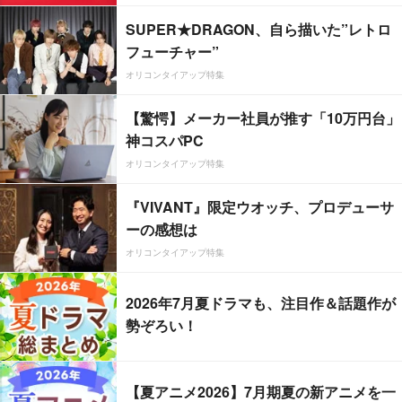
SUPER★DRAGON、自ら描いた”レトロ
フューチャー”
オリコンタイアップ特集
【驚愕】メーカー社員が推す「10万円台」
神コスパPC
オリコンタイアップ特集
『VIVANT』限定ウオッチ、プロデューサ
ーの感想は
オリコンタイアップ特集
2026年7月夏ドラマも、注目作＆話題作が
勢ぞろい！
【夏アニメ2026】7月期夏の新アニメを一