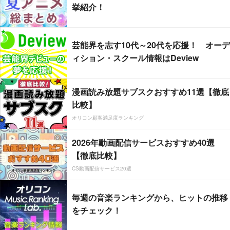
挙紹介！
芸能界を志す10代～20代を応援！ オーデ
ィション・スクール情報はDeview
漫画読み放題サブスクおすすめ11選【徹底
比較】
オリコン顧客満足度ランキング
2026年動画配信サービスおすすめ40選
【徹底比較】
CS動画配信サービス20選
毎週の音楽ランキングから、ヒットの推移
をチェック！