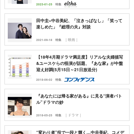
2023-01-25
特集
田中圭×中谷美紀、「泣きっぱなし」「笑って
楽しめた」『総理の夫』対談
｜映画｜
2021-09-18
特集
【18年4月期ドラマ満足度】リアルな夫婦描写
&ユースケらの怪演が話題、『あな家』が中盤
迎え好調(5月15日～21日放送分)
2018-06-02
特集
『あなたには帰る家がある』に見る“演者バト
ル”ドラマの妙
｜ドラマ｜
2018-05-25
特集
“変わり者”役で一段と輝く…中谷美紀、コメデ