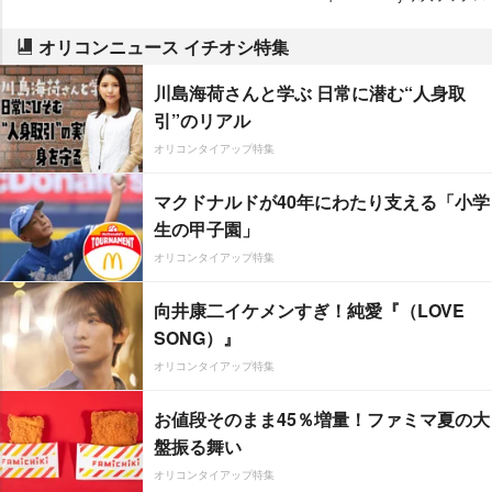
オリコンニュース イチオシ特集
川島海荷さんと学ぶ 日常に潜む“人身取
引”のリアル
オリコンタイアップ特集
マクドナルドが40年にわたり支える「小学
生の甲子園」
オリコンタイアップ特集
向井康二イケメンすぎ！純愛『（LOVE
SONG）』
オリコンタイアップ特集
お値段そのまま45％増量！ファミマ夏の大
盤振る舞い
オリコンタイアップ特集