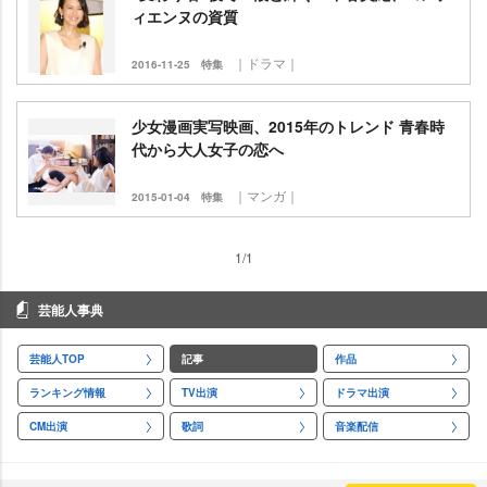
ィエンヌの資質
｜ドラマ｜
2016-11-25
特集
少女漫画実写映画、2015年のトレンド 青春時
代から大人女子の恋へ
｜マンガ｜
2015-01-04
特集
1/1
芸能人事典
芸能人TOP
記事
作品
ランキング情報
TV出演
ドラマ出演
CM出演
歌詞
音楽配信