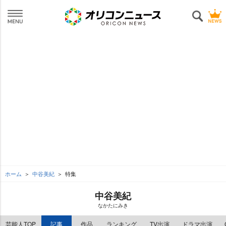
ホーム
中谷美紀
特集
中谷美紀
なかたにみき
芸能人TOP
記事
作品
ランキング
TV出演
ドラマ出演