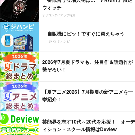
ウオッチ
オリコンタイアップ特集
自販機にピッ！ですぐに買えちゃう
（PR）ジハンピ
2026年7月夏ドラマも、注目作＆話題作が
勢ぞろい！
【夏アニメ2026】7月期夏の新アニメを一
挙紹介！
芸能界を志す10代～20代を応援！ オーデ
ィション・スクール情報はDeview