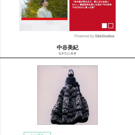
Powered by 
GliaStudios
中谷美紀
M
なかたにみき
u
t
e
シングル