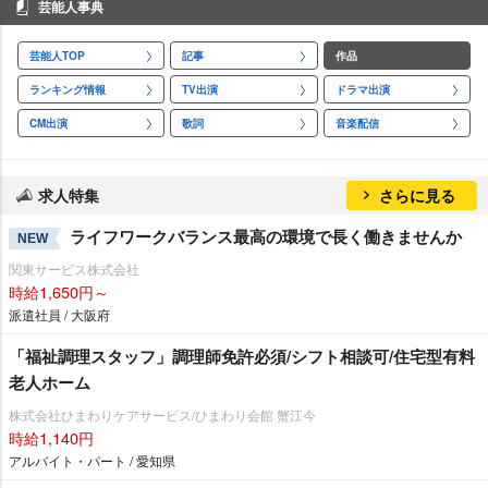
芸能人事典
芸能人TOP
記事
作品
ランキング情報
TV出演
ドラマ出演
CM出演
歌詞
音楽配信
求人特集
さらに見る
ライフワークバランス最高の環境で長く働きませんか
NEW
関東サービス株式会社
時給1,650円～
派遣社員 / 大阪府
「福祉調理スタッフ」調理師免許必須/シフト相談可/住宅型有料
老人ホーム
株式会社ひまわりケアサービス/ひまわり会館 蟹江今
時給1,140円
アルバイト・パート / 愛知県