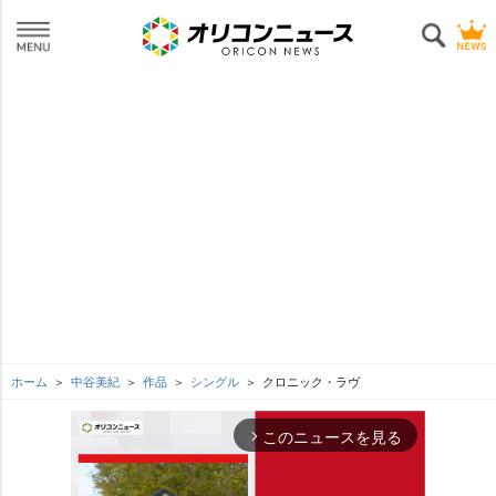
ホーム
中谷美紀
作品
シングル
クロニック・ラヴ
このニュースを見る
arrow_forward_ios