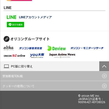
LINE
LINEアカウントメディア
PC版に切り替え
禁無断複写転載
クッキーの使用について
© oricon ME inc.
JASRAC許諾番号：
9009642140Y38026