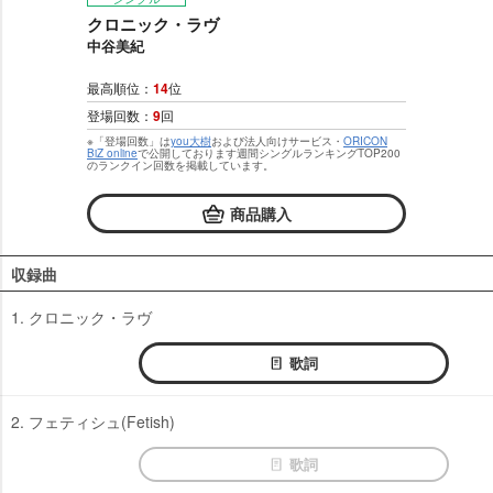
クロニック・ラヴ
中谷美紀
最高順位：
14
位
登場回数：
9
回
※「登場回数」は
you大樹
および法人向けサービス・
ORICON
BiZ online
で公開しております週間シングルランキングTOP200
のランクイン回数を掲載しています。
商品購入
収録曲
1. クロニック・ラヴ
歌詞
2. フェティシュ(Fetish)
歌詞