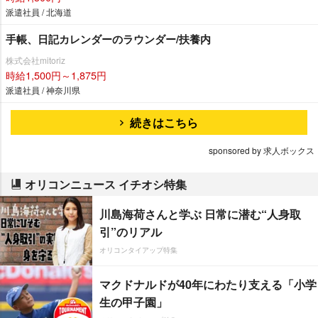
派遣社員 / 北海道
手帳、日記カレンダーのラウンダー/扶養内
株式会社mitoriz
時給1,500円～1,875円
派遣社員 / 神奈川県
続きはこちら
sponsored by 求人ボックス
オリコンニュース イチオシ特集
川島海荷さんと学ぶ 日常に潜む“人身取
引”のリアル
オリコンタイアップ特集
マクドナルドが40年にわたり支える「小学
生の甲子園」