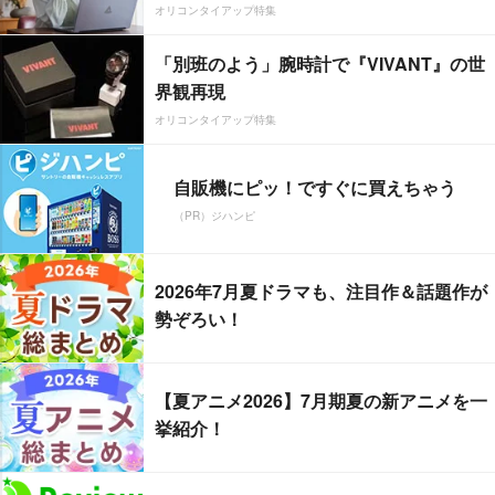
オリコンタイアップ特集
「別班のよう」腕時計で『VIVANT』の世
界観再現
オリコンタイアップ特集
自販機にピッ！ですぐに買えちゃう
（PR）ジハンピ
2026年7月夏ドラマも、注目作＆話題作が
勢ぞろい！
【夏アニメ2026】7月期夏の新アニメを一
挙紹介！