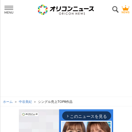
ホーム
中谷美紀
シングル売上TOP8作品
このニュースを見る
arrow_forward_ios