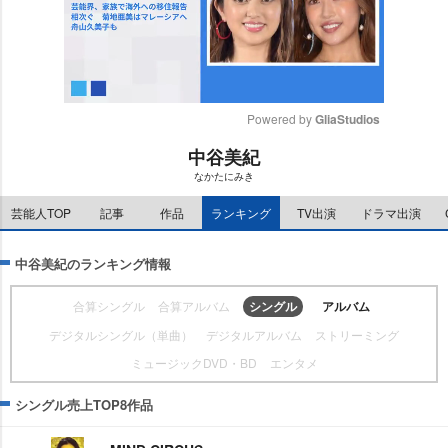
Powered by 
GliaStudios
中谷美紀
M
なかたにみき
u
t
芸能人TOP
記事
作品
ランキング
TV出演
ドラマ出演
e
中谷美紀のランキング情報
合算シングル
合算アルバム
シングル
アルバム
デジタルシングル（単曲）
デジタルアルバム
ストリーミング
ミュージックDVD・BD
エンタメ
シングル売上TOP8作品