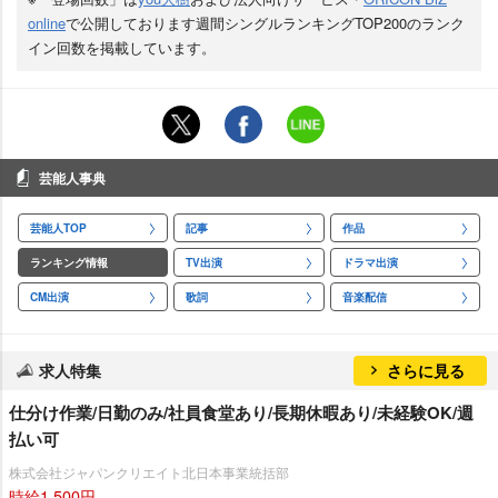
online
で公開しております週間シングルランキングTOP200のランク
イン回数を掲載しています。
芸能人事典
芸能人TOP
記事
作品
ランキング情報
TV出演
ドラマ出演
CM出演
歌詞
音楽配信
求人特集
さらに見る
仕分け作業/日勤のみ/社員食堂あり/長期休暇あり/未経験OK/週
払い可
株式会社ジャパンクリエイト北日本事業統括部
時給1,500円