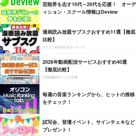
芸能界を志す10代～20代を応援！ オーデ
ィション・スクール情報はDeview
漫画読み放題サブスクおすすめ11選【徹底
比較】
オリコン顧客満足度ランキング
2026年動画配信サービスおすすめ40選
【徹底比較】
CS動画配信サービス20選
毎週の音楽ランキングから、ヒットの推移
をチェック！
試写会、登壇イベント、サインチェキなど
プレゼント！