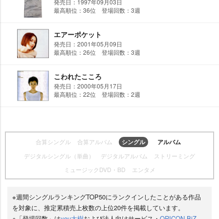
発売日：1997年09月03日
最高順位：36位 登場回数：3週
エアーポケット
発売日：2001年05月09日
最高順位：26位 登場回数：3週
こわれたこころ
発売日：2000年05月17日
最高順位：22位 登場回数：2週
合算シングル
合算アルバム
シングル
アルバム
デジタルシングル（単曲）
デジタルアルバム
ストリーミング
ミュージックDVD・BD
エンタメ
※週間シングルランキングTOP50にランクインしたことがある作品
を対象に、推定累積売上枚数の上位20件を掲載しています。
※「登場回数」は
you大樹
および法人向けサービス・
ORICON BiZ