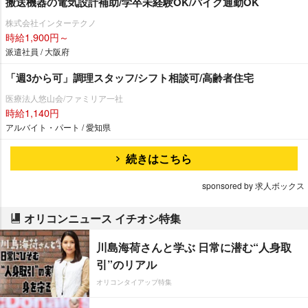
搬送機器の電気設計補助/学卒未経験OK/バイク通勤OK
株式会社インターテクノ
時給1,900円～
派遣社員 / 大阪府
「週3から可」調理スタッフ/シフト相談可/高齢者住宅
医療法人悠山会/ファミリア一社
時給1,140円
アルバイト・パート / 愛知県
続きはこちら
sponsored by 求人ボックス
オリコンニュース イチオシ特集
川島海荷さんと学ぶ 日常に潜む“人身取
引”のリアル
オリコンタイアップ特集