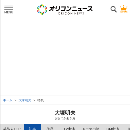
ホーム
大塚明夫
特集
大塚明夫
おおつかあきお
芸能人TOP
記事
作品
TV出演
ドラマ出演
CM出演