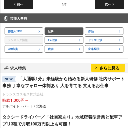
前へ
3/7
次へ
芸能人事典
芸能人TOP
記事
作品
ランキング情報
TV出演
ドラマ出演
CM出演
歌詞
音楽配信
求人特集
さらに見る
「大通駅1分」未経験から始める新人研修 社内サポート
NEW
事務 丁寧なフォロー体制あり 人を育てる 支えるお仕事
トランスコスモス株式会社
時給1,300円～
アルバイト・パート / 北海道
タクシードライバー／「社員寮あり」地域密着型営業と配車ア
プリ3種で月収100万円以上も可能！