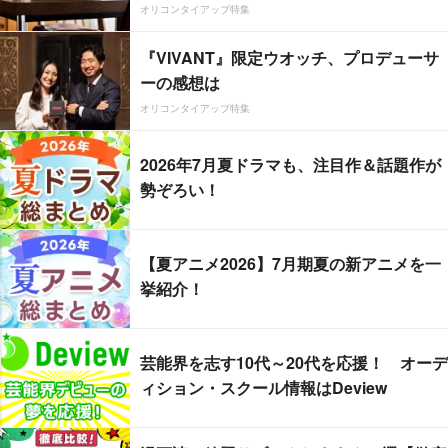
オリコンタイアップ特集
『VIVANT』限定ウオッチ、プロデューサ
ーの感想は
オリコンタイアップ特集
2026年7月夏ドラマも、注目作＆話題作が
勢ぞろい！
【夏アニメ2026】7月期夏の新アニメを一
挙紹介！
芸能界を志す10代～20代を応援！ オーデ
ィション・スクール情報はDeview