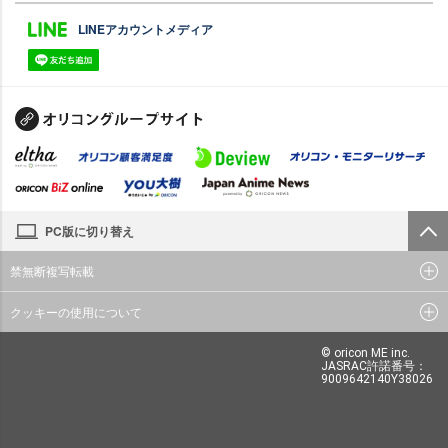
LINEアカウントメディア
PC版に切り替え
禁無断複写転載
クッキーの使用について
© oricon ME inc.
JASRAC許諾番号：
9009642140Y38026