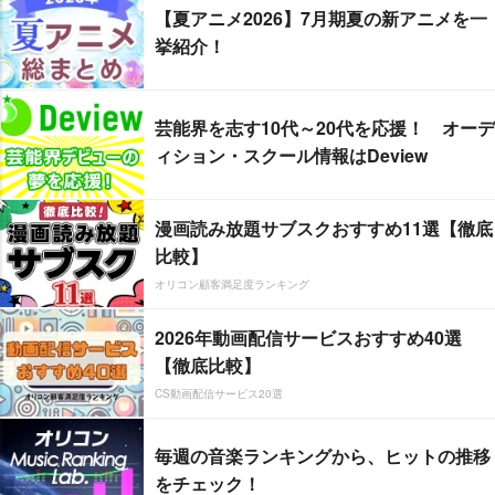
【夏アニメ2026】7月期夏の新アニメを一
挙紹介！
芸能界を志す10代～20代を応援！ オーデ
ィション・スクール情報はDeview
漫画読み放題サブスクおすすめ11選【徹底
比較】
オリコン顧客満足度ランキング
2026年動画配信サービスおすすめ40選
【徹底比較】
CS動画配信サービス20選
毎週の音楽ランキングから、ヒットの推移
をチェック！