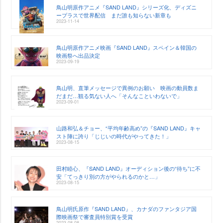
鳥山明原作アニメ『SAND LAND』シリーズ化、ディズニ
ープラスで世界配信 まだ誰も知らない新章も
2023-11-14
鳥山明原作アニメ映画『SAND LAND』スペイン＆韓国の
映画祭へ出品決定
2023-09-19
鳥山明、直筆メッセージで異例のお願い 映画の動員数ま
だまだ…観る気ない人へ「そんなこといわないで」
2023-09-01
山路和弘＆チョー、“平均年齢高め”の『SAND LAND』キャ
スト陣に誇り「じじいの時代がやってきた！」
2023-08-15
田村睦心、『SAND LAND』オーディション後の“待ち”に不
安「てっきり別の方がやられるのかと…」
2023-08-15
鳥山明氏原作『SAND LAND』、カナダのファンタジア国
際映画祭で審査員特別賞を受賞
2023-08-08