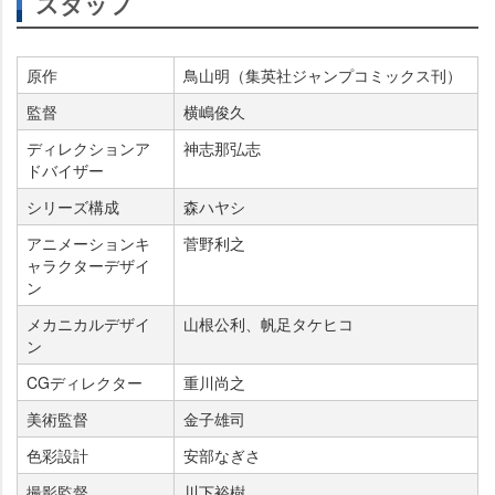
スタッフ
原作
鳥山明（集英社ジャンプコミックス刊）
監督
横嶋俊久
ディレクションア
神志那弘志
ドバイザー
シリーズ構成
森ハヤシ
アニメーションキ
菅野利之
ャラクターデザイ
ン
メカニカルデザイ
山根公利、帆足タケヒコ
ン
CGディレクター
重川尚之
美術監督
金子雄司
色彩設計
安部なぎさ
撮影監督
川下裕樹