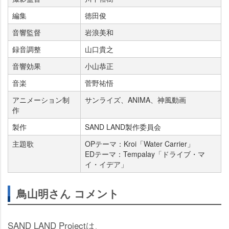
編集
徳田俊
音響監督
浪美和
録音調整
山口貴之
音響効果
小山恭正
音楽
菅野祐悟
アニメーション制
サンライズ、ANIMA、神風動画
作
製作
SAND LAND製作委員会
主題歌
OPテーマ：Kroi「Water Carrier」
EDテーマ：Tempalay「ドライブ・マ
イ・イデア」
鳥山明さん コメント
SAND LAND Projectは、