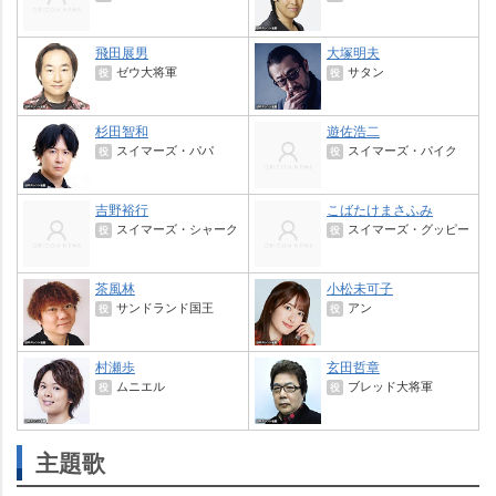
飛田展男
大塚明夫
ゼウ大将軍
サタン
役
役
杉田智和
遊佐浩二
スイマーズ・パパ
スイマーズ・パイク
役
役
吉野裕行
こばたけまさふみ
スイマーズ・シャーク
スイマーズ・グッピー
役
役
茶風林
小松未可子
サンドランド国王
アン
役
役
村瀬歩
玄田哲章
ムニエル
ブレッド大将軍
役
役
主題歌