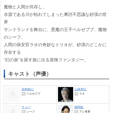
魔物と人間が共存し、
水源である川が枯れてしまった摩訶不思議な砂漠の世
界
サンドランドを舞台に、悪魔の王子ベルゼブブ、魔物
のシーフ、
人間の保安官ラオの奇妙なトリオが、砂漠のどこかに
存在する
“幻の泉”を探す旅に出る冒険ファンタジー。
キャスト（声優）
田村睦心
山路和弘
ベルゼブブ
ラオ
役
役
チョー
鶴岡聡
シーフ
アレ将軍
役
役