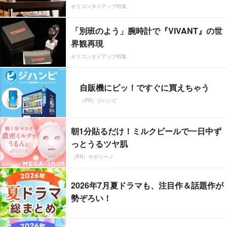
オリコンタイアップ特集
「別班のよう」腕時計で『VIVANT』の世
界観再現
オリコンタイアップ特集
自販機にピッ！ですぐに買えちゃう
（PR）ジハンピ
朝1分貼るだけ！ミルクピールで一日中ず
っとうるツヤ肌
（PR）サボリーノ
2026年7月夏ドラマも、注目作＆話題作が
勢ぞろい！