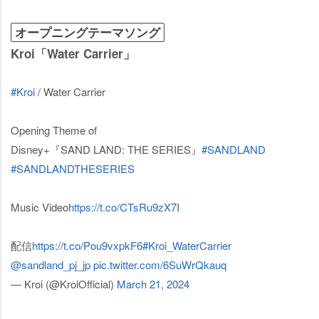
オープニングテーマソング
Kroi「Water Carrier」
#Kroi
/ Water Carrier
Opening Theme of
Disney+『SAND LAND: THE SERIES』
#SANDLAND
#SANDLANDTHESERIES
Music Video
https://t.co/CTsRu9zX7I
配信
https://t.co/Pou9vxpkF6
#Kroi_WaterCarrier
@sandland_pj_jp
pic.twitter.com/6SuWrQkauq
— Kroi (@KroiOfficial)
March 21, 2024