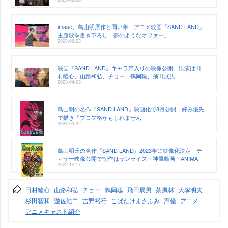
imase、鳥山明原作と同い年 アニメ映画『SAND LAND』
主題歌を書き下ろし「夢のようなオファー」
2023-06-23
映画『SAND LAND』キャラ声入りの映像公開 出演は田
村睦心、山路和弘、チョー、鶴岡聡、飛田展男
2023-04-03
鳥山明の名作『SAND LAND』映画化で8月公開 好み優先
で描き「プロ失格かもしれません」
2023-03-22
鳥山明氏の名作『SAND LAND』2023年に映像化決定 テ
ィザー映像公開で制作はサンライズ・神風動画・ANIMA
2022-12-17
田村睦心
山路和弘
チョー
鶴岡聡
飛田展男
茶風林
大塚明夫
杉田智和
遊佐浩二
吉野裕行
こばたけまさふみ
声優
アニメ
アニメキャスト紹介