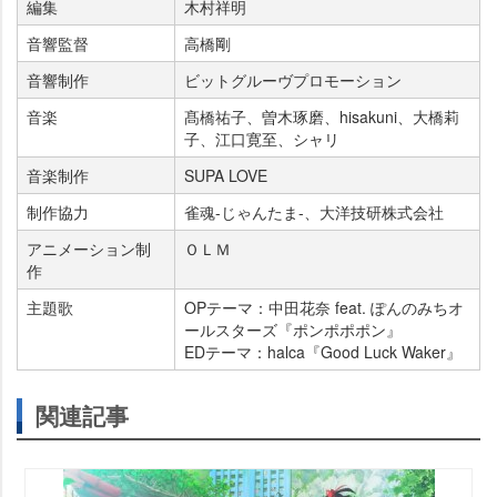
編集
木村祥明
音響監督
高橋剛
音響制作
ビットグルーヴプロモーション
音楽
髙橋祐子、曽木琢磨、hisakuni、大橋莉
子、江口寛至、シャリ
音楽制作
SUPA LOVE
制作協力
雀魂-じゃんたま-、大洋技研株式会社
アニメーション制
ＯＬＭ
作
主題歌
OPテーマ：中田花奈 feat. ぽんのみちオ
ールスターズ『ポンポポポン』
EDテーマ：halca『Good Luck Waker』
関連記事