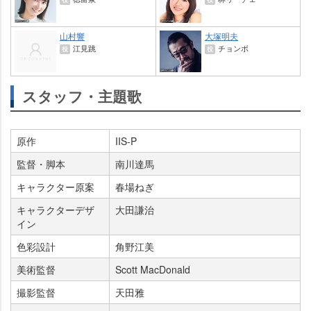
山村響
大塚明夫
江見跳
チョンボ
役
役
スタッフ・主題歌
原作
IIS-P
監督・脚本
南川達馬
キャラクター原案
春場ねぎ
キャラクターデザ
大田謙治
イン
色彩設計
角野江美
美術監督
Scott MacDonald
撮影監督
天田雅