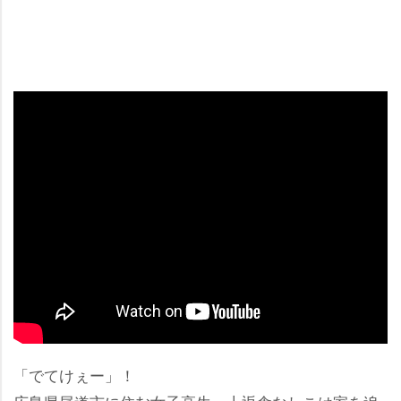
「でてけぇー」！