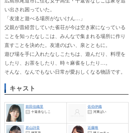
広島県尾道市に住む女子高生・十返舎なしこは家を追
い出され困っていた。
「友達と遊べる場所がないけん…」
父親が昔経営していた雀荘が今は空き家になっている
ことを知ったなしこは、みんなで集まれる場所に作り
直すことを決めた。友達のぱい、泉とともに。
遊び場を手に入れたなしこたちは、遊んだり、料理を
したり、お茶をしたり、時々麻雀をしたり…。
そんな、なんでもない日常が愛おしくなる物語です。
キャスト
前田佳織里
佐伯伊織
十返舎なしこ
河東ぱい
役
役
若山詩音
近藤唯
徳富泉
林リーチェ
役
役