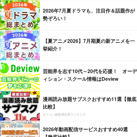
2026年7月夏ドラマも、注目作＆話題作が
勢ぞろい！
【夏アニメ2026】7月期夏の新アニメを一
挙紹介！
芸能界を志す10代～20代を応援！ オーデ
ィション・スクール情報はDeview
漫画読み放題サブスクおすすめ11選【徹底
比較】
オリコン顧客満足度ランキング
2026年動画配信サービスおすすめ40選
【徹底比較】