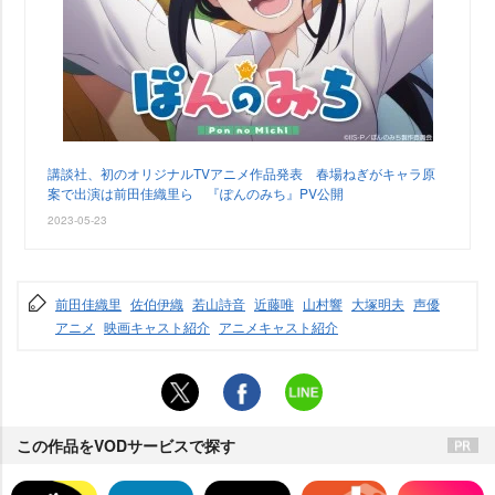
講談社、初のオリジナルTVアニメ作品発表 春場ねぎがキャラ原
案で出演は前田佳織里ら 『ぽんのみち』PV公開
2023-05-23
前田佳織里
佐伯伊織
若山詩音
近藤唯
山村響
大塚明夫
声優
アニメ
映画キャスト紹介
アニメキャスト紹介
この作品をVODサービスで探す