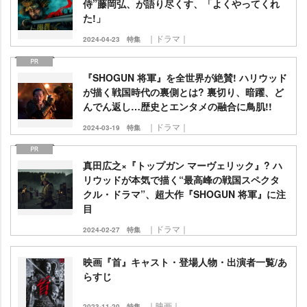
侍”藤岡弘、が語り尽くす、「よくやってくれ
た!」
｜ドラマ｜
2024-04-23
特集
『SHOGUN 将軍』を全世界が絶賛! ハリウッド
が描く戦国時代の裏側とは? 裏切り、暗躍、ど
んでん返し…歴史とエンタメの融合に鳥肌!!
｜ドラマ｜
2024-03-19
特集
真田広之×『トップガン マーヴェリック』? ハ
リウッドが本気で描く“最高峰の戦国スペクタ
クル・ドラマ”、超大作『SHOGUN 将軍』に注
目
｜ドラマ｜
2024-02-27
特集
映画『首』キャスト・登場人物・出演者一覧/あ
らすじ
｜映画｜
2023-11-20
特集