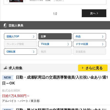
1/2
次へ
芸能人事典
芸能人TOP
記事
作品
ランキング情報
TV出演
ドラマ出演
CM出演
歌詞
音楽配信
求人特集
さらに見る
日勤・成瀬駅周辺の交通誘導警備員/入社祝い金あり/週1
NEW
日～OK
株式会社MSK
日給1万4,500円～
アルバイト・パート / 東京都