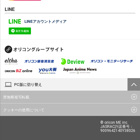
LINE
LINEアカウントメディア
PC版に切り替え
禁無断複写転載
クッキーの使用について
© oricon ME inc.
JASRAC許諾番号：
9009642140Y38026