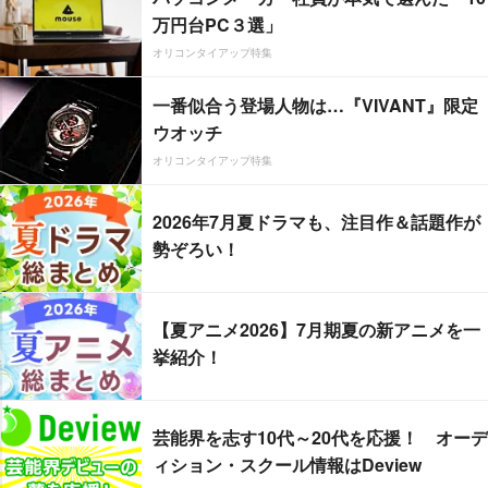
万円台PC３選」
オリコンタイアップ特集
一番似合う登場人物は…『VIVANT』限定
ウオッチ
オリコンタイアップ特集
2026年7月夏ドラマも、注目作＆話題作が
勢ぞろい！
【夏アニメ2026】7月期夏の新アニメを一
挙紹介！
芸能界を志す10代～20代を応援！ オーデ
ィション・スクール情報はDeview