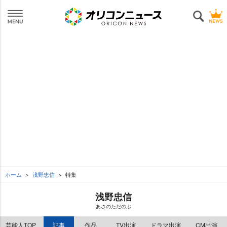
ホーム
浅野忠信
特集
浅野忠信
あさのただのぶ
芸能人TOP
記事
作品
TV出演
ドラマ出演
CM出演