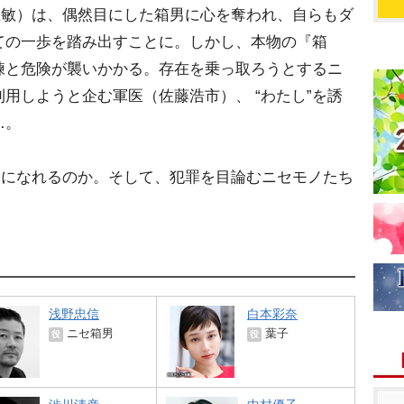
正敏）は、偶然目にした箱男に心を奪われ、自らもダ
ての一歩を踏み出すことに。しかし、本物の『箱
練と危険が襲いかかる。存在を乗っ取ろうとするニ
用しようと企む軍医（佐藤浩市）、 “わたし”を誘
…。
』になれるのか。そして、犯罪を目論むニセモノたち
浅野忠信
白本彩奈
ニセ箱男
葉子
役
役