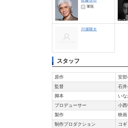
佐藤浩市
軍医
役
川瀬陽太
スタッフ
原作
安部
監督
石井
脚本
いな
プロデューサー
小西
製作
映画
制作プロダクション
コギ