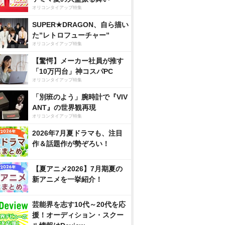
オリコンタイアップ特集
SUPER★DRAGON、自ら描い
た”レトロフューチャー”
オリコンタイアップ特集
【驚愕】メーカー社員が推す
「10万円台」神コスパPC
オリコンタイアップ特集
「別班のよう」腕時計で『VIV
ANT』の世界観再現
オリコンタイアップ特集
2026年7月夏ドラマも、注目
作＆話題作が勢ぞろい！
【夏アニメ2026】7月期夏の
新アニメを一挙紹介！
芸能界を志す10代～20代を応
援！オーディション・スクー