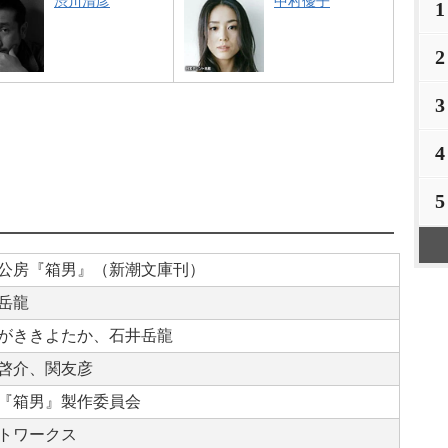
渋川清彦
中村優子
1
2
3
4
5
公房『箱男』（新潮文庫刊）
岳龍
がききよたか、石井岳龍
啓介、関友彦
『箱男』製作委員会
トワークス