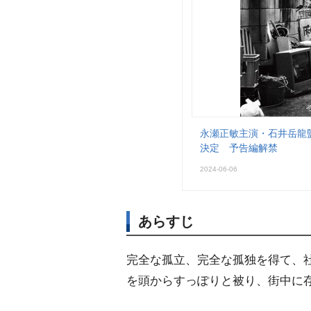
永瀬正敏主演・石井岳龍
決定 予告編解禁
2024-06-06
あらすじ
完全な孤立、完全な孤独を得て、
を頭からすっぽりと被り、街中に