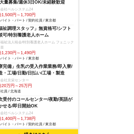
/大量募集/週休3日OK/未経験歓迎
会社ベルシステム24
1,500円～1,700円
バイト・パート / 契約社員 / 東京都
福祉調理スタッフ」無資格可/シフト
談可/特別養護老人ホーム
福祉法人暁会/特別養護老人ホーム フェニック
杉並
1,230円～1,490円
バイト・パート / 東京都
寮完備」生乳の受入作業業務/即入寮/
造・工場/日勤/日払い/工場・製造
式会社京栄センター
給20万円～25万円
社員 / 北海道
次受付のコールセンター/夜勤/英語が
かせる/即日開始OK
会社ベルシステム24
1,400円～1,738円
バイト・パート / 契約社員 / 東京都