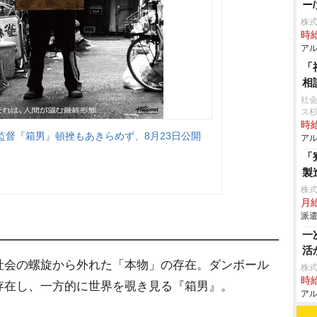
ー
株式
時給
アル
「
相
社会
ス
時給
監督『箱男』頓挫もあきらめず、8月23日公開
アル
「
製
株
月
派遣
一
活
社会の螺旋から外れた「本物」の存在。ダンボール
株式
時給
存在し、一方的に世界を覗き見る『箱男』。
アル