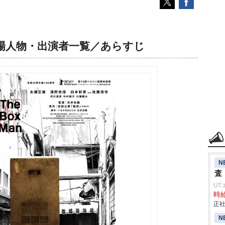
場人物・出演者一覧／あらすじ
N
査
UT
時給
正社
N