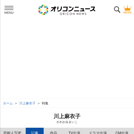
ホーム
川上麻衣子
特集
川上麻衣子
かわかみまいこ
芸能人TOP
記事
作品
TV出演
ドラマ出演
CM出演