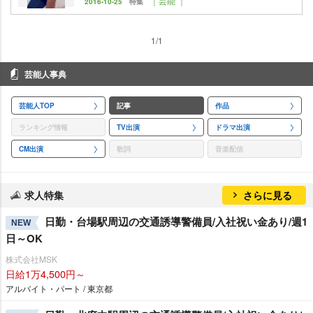
｜芸能 ｜
2016-10-25
特集
1/1
芸能人事典
芸能人TOP
記事
作品
ランキング情報
TV出演
ドラマ出演
CM出演
歌詞
音楽配信
求人特集
さらに見る
日勤・台場駅周辺の交通誘導警備員/入社祝い金あり/週1
NEW
日～OK
株式会社MSK
日給1万4,500円～
アルバイト・パート / 東京都