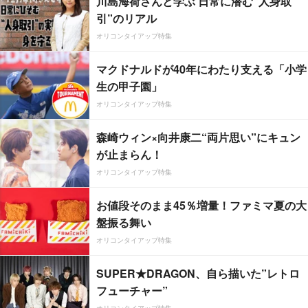
川島海荷さんと学ぶ 日常に潜む“人身取
引”のリアル
オリコンタイアップ特集
マクドナルドが40年にわたり支える「小学
生の甲子園」
オリコンタイアップ特集
森崎ウィン×向井康二“両片思い”にキュン
が止まらん！
オリコンタイアップ特集
お値段そのまま45％増量！ファミマ夏の大
盤振る舞い
オリコンタイアップ特集
SUPER★DRAGON、自ら描いた”レトロ
フューチャー”