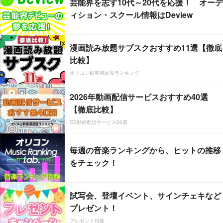
芸能界を志す10代～20代を応援！ オーデ
ィション・スクール情報はDeview
漫画読み放題サブスクおすすめ11選【徹底
比較】
オリコン顧客満足度ランキング
2026年動画配信サービスおすすめ40選
【徹底比較】
CS動画配信サービス20選
毎週の音楽ランキングから、ヒットの推移
をチェック！
試写会、登壇イベント、サインチェキなど
プレゼント！
プレゼント特集