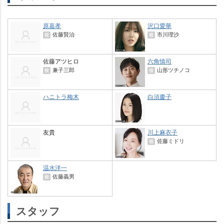
原嘉孝
沢口愛華
佐藤賢治
市川理沙
役
役
佐藤アツヒロ
六角慎司
兼子三郎
山形ツチノコ
役
役
ハニトラ梅木
白須慶子
友貴
川上麻衣子
佐藤ミドリ
役
温水洋一
佐藤義男
役
スタッフ