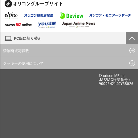
PC版に切り替え
禁無断複写転載
クッキーの使用について
© oricon ME inc.
JASRAC許諾番号：
9009642140Y38026