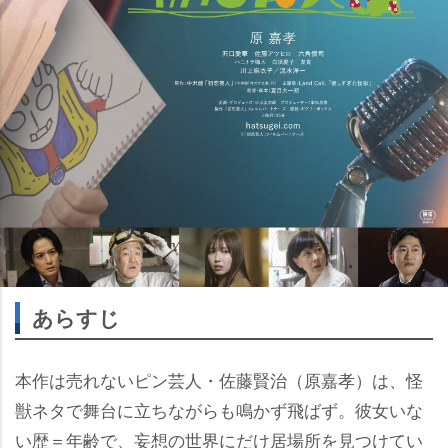
あらすじ
本作は売れないピン芸人・佐藤賢治（原嘉孝）は、怪
獣ネタで舞台に立ちながらも鳴かず飛ばず。彼女いな
い歴＝年齢で、妄想の世界にだけ居場所を見つけてい