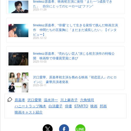
timelesz原嘉孝、映画初主演に覚悟「また一つ成長でき
た」 自分にとってのヒーローは“ファン”
2025-11-29
timelesz原嘉孝、“俳優”として生きる覚悟で挑んだ映画主演
作 仲間たちの言葉胸に「まだまだ成長したい」【インタ
ビュー】
2025-12-12
timelesz原嘉孝、“売れない芸人”演じる初主演作の特報公
開 映画祭で俳優賞受賞に喜び
2025-10-03
沢口愛華、原嘉孝初主演を務める映画『初恋芸人』のヒロ
インに 豪華共演者発表
2025-09-11
原嘉孝
沢口愛華
温水洋一
川上麻衣子
六角慎司
ハニートラップ梅木
白須慶子
俳優
STARTO
映画
邦画
映画キャスト紹介