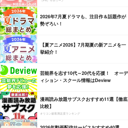
（PR）サボリーノ
2026年7月夏ドラマも、注目作＆話題作が
勢ぞろい！
【夏アニメ2026】7月期夏の新アニメを一
挙紹介！
芸能界を志す10代～20代を応援！ オーデ
ィション・スクール情報はDeview
漫画読み放題サブスクおすすめ11選【徹底
比較】
オリコン顧客満足度ランキング
2026年動画配信サービスおすすめ40選