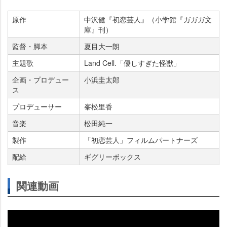
原作
中沢健『初恋芸人』（小学館『ガガガ文
庫』刊）
監督・脚本
夏目大一朗
主題歌
Land Cell.「優しすぎた怪獣」
企画・プロデュー
小浜圭太郎
ス
プロデューサー
峯松里香
音楽
松田純一
製作
「初恋芸人」フィルムパートナーズ
配給
ギグリーボックス
関連動画