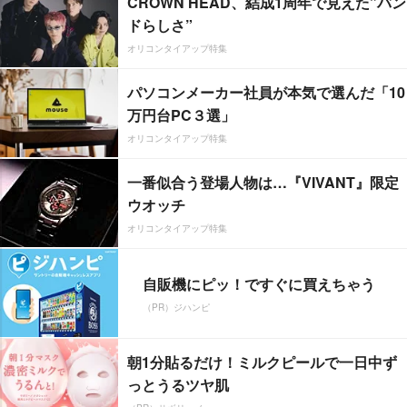
CROWN HEAD、結成1周年で見えた”バン
ドらしさ”
オリコンタイアップ特集
パソコンメーカー社員が本気で選んだ「10
万円台PC３選」
オリコンタイアップ特集
一番似合う登場人物は…『VIVANT』限定
ウオッチ
オリコンタイアップ特集
自販機にピッ！ですぐに買えちゃう
（PR）ジハンピ
朝1分貼るだけ！ミルクピールで一日中ず
っとうるツヤ肌