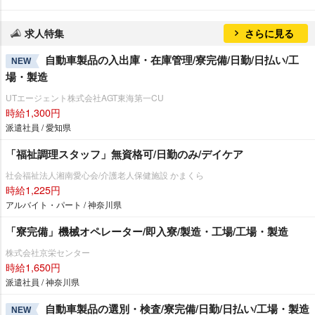
求人特集
さらに見る
自動車製品の入出庫・在庫管理/寮完備/日勤/日払い/工
NEW
場・製造
UTエージェント株式会社AGT東海第一CU
時給1,300円
派遣社員 / 愛知県
「福祉調理スタッフ」無資格可/日勤のみ/デイケア
社会福祉法人湘南愛心会/介護老人保健施設 かまくら
時給1,225円
アルバイト・パート / 神奈川県
「寮完備」機械オペレーター/即入寮/製造・工場/工場・製造
株式会社京栄センター
時給1,650円
派遣社員 / 神奈川県
自動車製品の選別・検査/寮完備/日勤/日払い/工場・製造
NEW