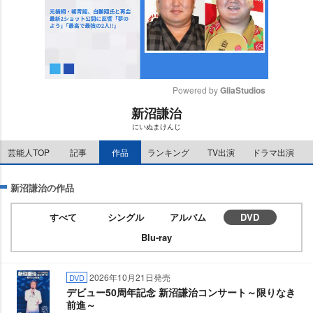
Powered by 
GliaStudios
新沼謙治
M
にいぬまけんじ
u
t
芸能人TOP
記事
作品
ランキング
TV出演
ドラマ出演
e
新沼謙治の作品
すべて
シングル
アルバム
DVD
Blu-ray
2026年10月21日発売
DVD
デビュー50周年記念 新沼謙治コンサート～限りなき
前進～