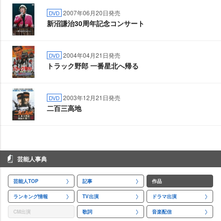
2007年06月20日発売
DVD
新沼謙治30周年記念コンサート
2004年04月21日発売
DVD
トラック野郎 一番星北へ帰る
2003年12月21日発売
DVD
二百三高地
芸能人事典
芸能人TOP
記事
作品
ランキング情報
TV出演
ドラマ出演
CM出演
歌詞
音楽配信