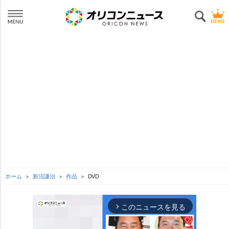
ホーム
新沼謙治
作品
DVD
このニュースを見る
arrow_forward_ios