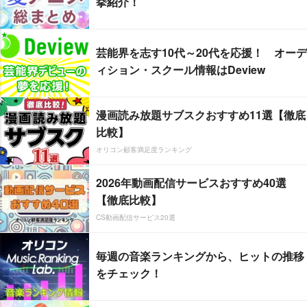
挙紹介！
芸能界を志す10代～20代を応援！ オーデ
ィション・スクール情報はDeview
漫画読み放題サブスクおすすめ11選【徹底
比較】
オリコン顧客満足度ランキング
2026年動画配信サービスおすすめ40選
【徹底比較】
CS動画配信サービス20選
毎週の音楽ランキングから、ヒットの推移
をチェック！