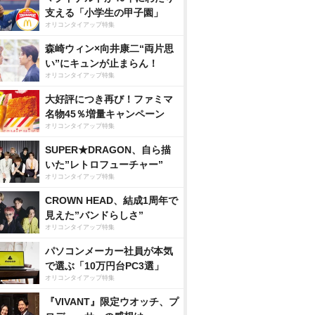
支える「小学生の甲子園」
オリコンタイアップ特集
森崎ウィン×向井康二“両片思
い”にキュンが止まらん！
オリコンタイアップ特集
大好評につき再び！ファミマ
名物45％増量キャンペーン
オリコンタイアップ特集
SUPER★DRAGON、自ら描
いた”レトロフューチャー”
オリコンタイアップ特集
CROWN HEAD、結成1周年で
見えた”バンドらしさ”
オリコンタイアップ特集
パソコンメーカー社員が本気
で選ぶ「10万円台PC3選」
オリコンタイアップ特集
『VIVANT』限定ウオッチ、プ