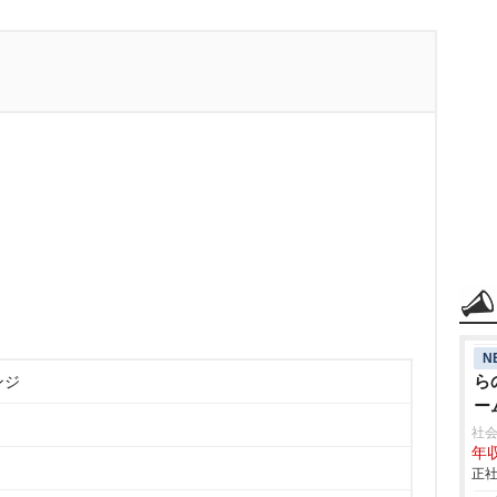
N
ら
ンジ
ー
社会
年収
正社