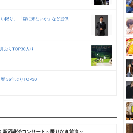
い限り」 「嫁に来ないか」など提供
月ぶりTOP30入り
36年ぶりTOP30
念 新沼謙治コンサート～限りなき前進～