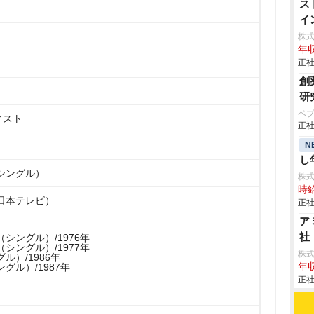
ス
イ
株
年収
正社
創
研
ペ
ィスト
正社
N
し
シングル）
株
時給
日本テレビ）
正社
ア
社
シングル）/1976年
シングル）/1977年
株
ル）/1986年
グル）/1987年
年収
正社