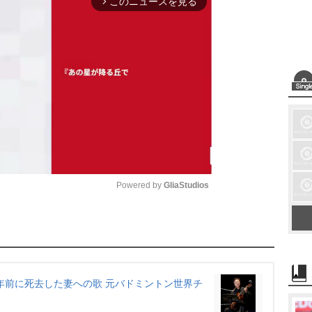
このニュースを見る
arrow_forward_ios
Powered by 
GliaStudios
M
u
t
e
5年前に死去した妻への歌 元バドミントン世界チ