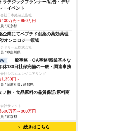
トラテジックプランナー/広告・デザ
ン・イベント
式会社日本経済広告社
400万円～950万円
員 / 東京都
薬企業にてペプチド創薬の薬効薬理
究/オンコロジー領域
プチドリーム株式会社
員 / 神奈川県
一般事務・OA事務/残業基本な
EW
年休130日社保完備の一般・調達事務
式会社シスムエンジニアリング
1,350円～
員 / 派遣社員 / 愛知県
ミノ酸・食品原料の品質保証/原料商
式会社サンクト
600万円～800万円
員 / 東京都
続きはこちら