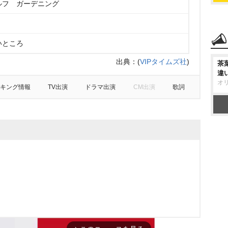
ルフ ガーデニング
いところ
出典：
(
VIPタイムズ社
)
茶
違
オ
キング情報
TV出演
ドラマ出演
CM出演
歌詞