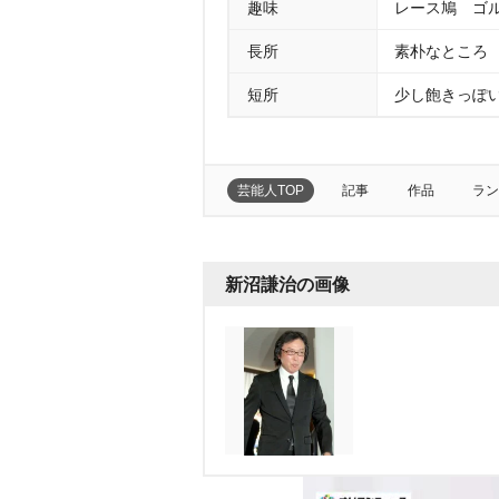
趣味
レース鳩 ゴ
長所
素朴なところ
短所
少し飽きっぽ
芸能人TOP
記事
作品
ラン
新沼謙治の画像