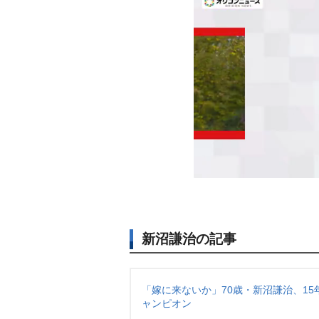
新沼謙治の記事
「嫁に来ないか」70歳・新沼謙治、1
ャンピオン