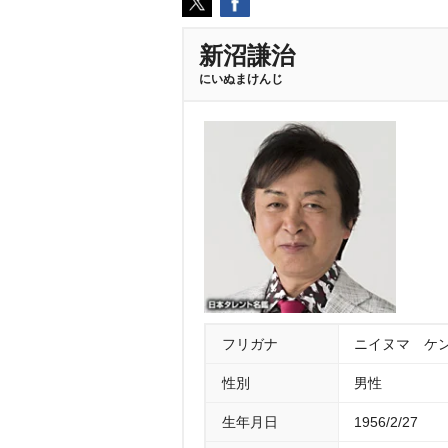
新沼謙治
にいぬまけんじ
フリガナ
ニイヌマ ケ
性別
男性
生年月日
1956/2/27