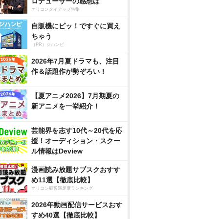
ロデューサーの感想は
オリコンタイアップ特集
自販機にピッ！ですぐに買え
ちゃう
（PR）ジハンピ
2026年7月夏ドラマも、注目
作＆話題作が勢ぞろい！
【夏アニメ2026】7月期夏の
新アニメを一挙紹介！
芸能界を志す10代～20代を応
援！オーディション・スクー
ル情報はDeview
漫画読み放題サブスクおすす
め11選【徹底比較】
オリコン顧客満足度ランキング
2026年動画配信サービスおす
すめ40選【徹底比較】