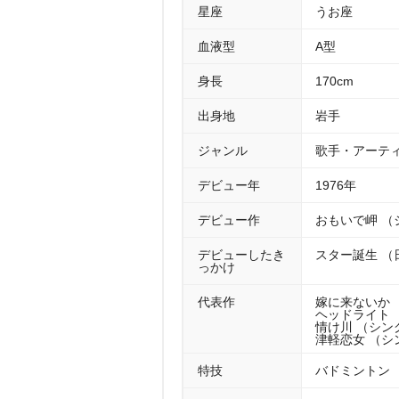
星座
うお座
血液型
A型
身長
170cm
出身地
手
ジャンル
歌手・アーテ
デビュー年
1976年
デビュー作
おもいで岬 （
デビューしたき
スター誕生 （
っかけ
代表作
嫁に来ないか （
ヘッドライト （
情け川 （シング
津軽恋女 （シン
特技
バドミントン