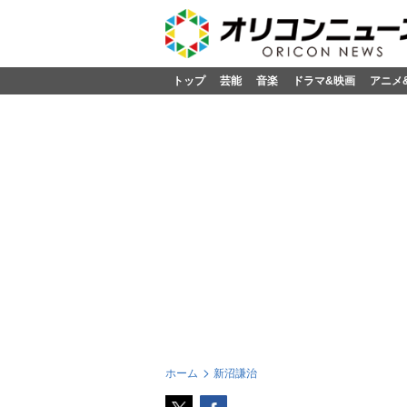
トップ
芸能
音楽
ドラマ&映画
アニメ
ホーム
新沼謙治