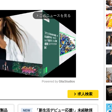
このニュースを見る
arrow_forward_ios
Powered by 
GliaStudios
求人検索
M
u
t
製品
「新生活デビュー応援!」未経験採
NEW