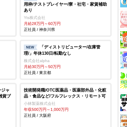
用枠/テストプレイヤー/寮・社宅・家賃補助
e
あり
Yts株式会社
月給28万円～60万円
正社員 / 神奈川県
「ディストリビューター/在庫管
NEW
理/」年休130日/転勤なし
株式会社alpha
月給30万円～50万円
正社員 / 東京都
ージャ
技術開発職/OTC医薬品・医薬部外品・化粧
雑貨ブ
品・食品など/フルフレックス・リモート可
小林製薬株式会社
年収500万円～1,000万円
正社員 / 大阪府