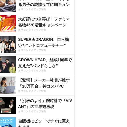
る男子の純情ラブに胸キュン
オリコンタイアップ特集
大好評につき再び！ファミマ
名物45％増量キャンペーン
オリコンタイアップ特集
SUPER★DRAGON、自ら描
いた”レトロフューチャー”
オリコンタイアップ特集
CROWN HEAD、結成1周年で
見えた”バンドらしさ”
オリコンタイアップ特集
【驚愕】メーカー社員が推す
「10万円台」神コスパPC
オリコンタイアップ特集
「別班のよう」腕時計で『VIV
ANT』の世界観再現
オリコンタイアップ特集
自販機にピッ！ですぐに買え