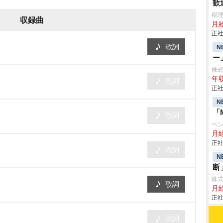
歓
税
収録曲
月給
正社
歌詞
N
ー
株式会
年収
歌詞
正社
N
「
歌詞
ベ
月給
正社
歌詞
N
断
株
歌詞
月給
正社
歌詞