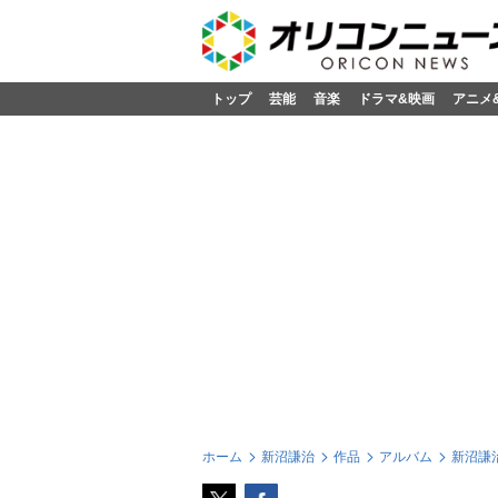
トップ
芸能
音楽
ドラマ&映画
アニメ
ホーム
新沼謙治
作品
アルバム
新沼謙治