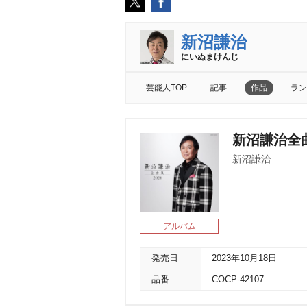
新沼謙治
にいぬまけんじ
芸能人TOP
記事
作品
ラン
新沼謙治全曲
新沼謙治
アルバム
発売日
2023年10月18日
品番
COCP-42107