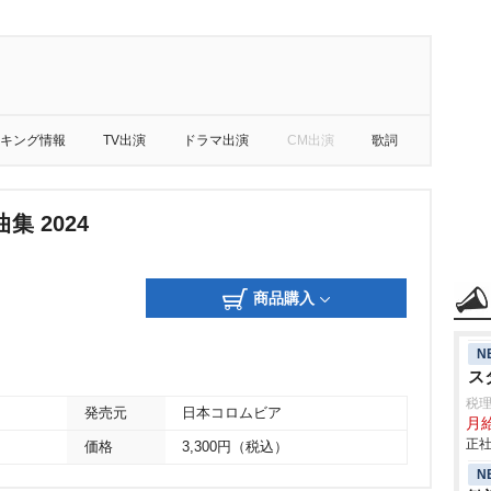
キング情報
TV出演
ドラマ出演
CM出演
歌詞
集 2024
商品購入
N
ス
税
発売元
日本コロムビア
月
正社
価格
3,300円（税込）
N