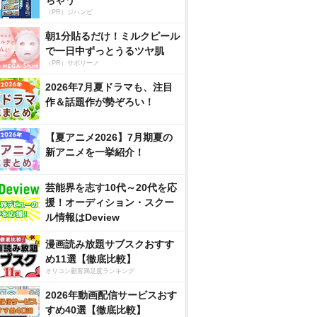
ちゃう
（PR）ジハンピ
朝1分貼るだけ！ミルクピール
で一日中ずっとうるツヤ肌
（PR）サボリーノ
2026年7月夏ドラマも、注目
作＆話題作が勢ぞろい！
【夏アニメ2026】7月期夏の
新アニメを一挙紹介！
芸能界を志す10代～20代を応
援！オーディション・スクー
ル情報はDeview
漫画読み放題サブスクおすす
め11選【徹底比較】
オリコン顧客満足度ランキング
2026年動画配信サービスおす
すめ40選【徹底比較】