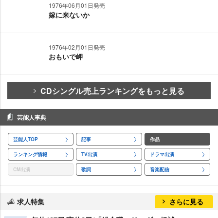
1976年06月01日発売
嫁に来ないか
1976年02月01日発売
おもいで岬
CDシングル売上ランキングをもっと見る
芸能人事典
芸能人TOP
記事
作品
ランキング情報
TV出演
ドラマ出演
CM出演
歌詞
音楽配信
求人特集
さらに見る