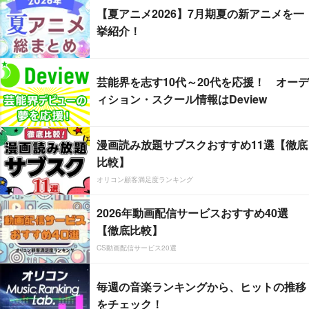
【夏アニメ2026】7月期夏の新アニメを一
挙紹介！
芸能界を志す10代～20代を応援！ オーデ
ィション・スクール情報はDeview
漫画読み放題サブスクおすすめ11選【徹底
比較】
オリコン顧客満足度ランキング
2026年動画配信サービスおすすめ40選
【徹底比較】
CS動画配信サービス20選
毎週の音楽ランキングから、ヒットの推移
をチェック！