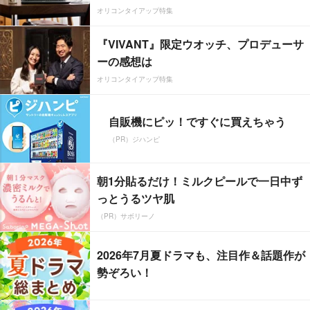
オリコンタイアップ特集
『VIVANT』限定ウオッチ、プロデューサ
ーの感想は
オリコンタイアップ特集
自販機にピッ！ですぐに買えちゃう
（PR）ジハンピ
朝1分貼るだけ！ミルクピールで一日中ず
っとうるツヤ肌
（PR）サボリーノ
2026年7月夏ドラマも、注目作＆話題作が
勢ぞろい！