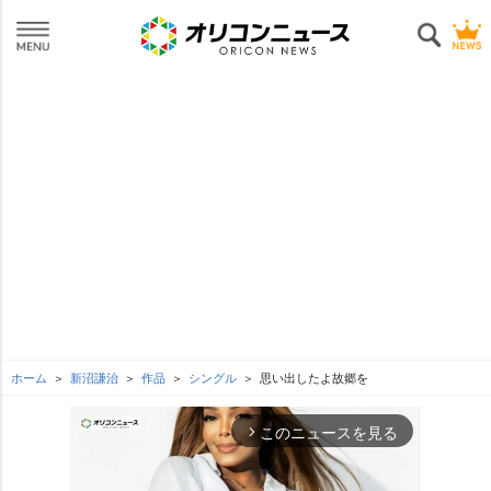
ホーム
新沼謙治
作品
シングル
思い出したよ故郷を
このニュースを見る
arrow_forward_ios