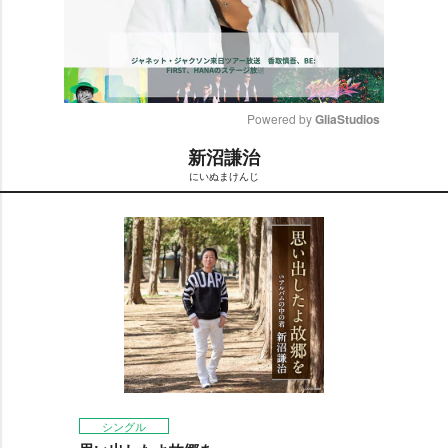
Powered by 
GliaStudios
新沼謙治
M
にいぬまけんじ
u
t
e
シングル