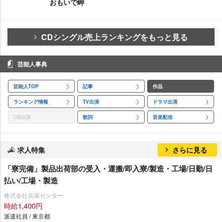
おもいで岬
CDシングル売上ランキングをもっと見る
芸能人事典
芸能人TOP
記事
作品
ランキング情報
TV出演
ドラマ出演
CM出演
歌詞
音楽配信
求人特集
さらに見る
「寮完備」製品出荷部の受入・運搬/即入寮/製造・工場/日勤/日
払い/工場・製造
株式会社京栄センター
時給1,400円
派遣社員 / 東京都