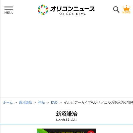
ホーム
新沼謙治
作品
DVD
イルカ アーカイブVol.4「ノエルの不思議な冒
新沼謙治
にいぬまけんじ