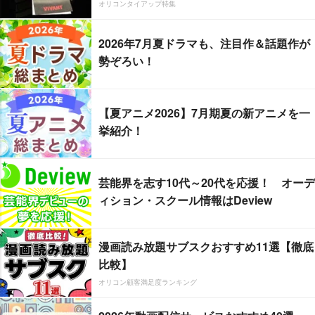
オリコンタイアップ特集
2026年7月夏ドラマも、注目作＆話題作が
勢ぞろい！
【夏アニメ2026】7月期夏の新アニメを一
挙紹介！
芸能界を志す10代～20代を応援！ オーデ
ィション・スクール情報はDeview
漫画読み放題サブスクおすすめ11選【徹底
比較】
オリコン顧客満足度ランキング