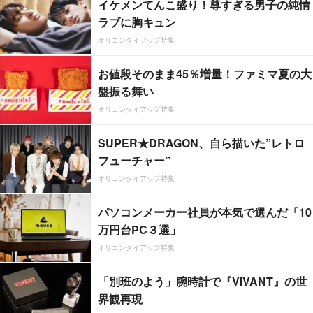
イケメンてんこ盛り！尊すぎる男子の純情
ラブに胸キュン
オリコンタイアップ特集
お値段そのまま45％増量！ファミマ夏の大
盤振る舞い
オリコンタイアップ特集
SUPER★DRAGON、自ら描いた”レトロ
フューチャー”
オリコンタイアップ特集
パソコンメーカー社員が本気で選んだ「10
万円台PC３選」
オリコンタイアップ特集
「別班のよう」腕時計で『VIVANT』の世
界観再現