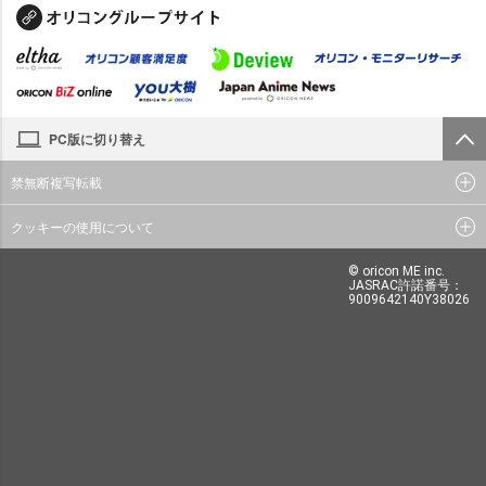
PC版に切り替え
禁無断複写転載
クッキーの使用について
© oricon ME inc.
JASRAC許諾番号：
9009642140Y38026