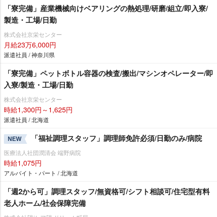
「寮完備」産業機械向けベアリングの熱処理/研磨/組立/即入寮/
製造・工場/日勤
株式会社京栄センター
月給23万6,000円
派遣社員 / 神奈川県
「寮完備」ペットボトル容器の検査/搬出/マシンオペレーター/即
入寮/製造・工場/日勤
株式会社京栄センター
時給1,300円～1,625円
派遣社員 / 北海道
「福祉調理スタッフ」調理師免許必須/日勤のみ/病院
NEW
医療法人社団潤清会 端野病院
時給1,075円
アルバイト・パート / 北海道
「週2から可」調理スタッフ/無資格可/シフト相談可/住宅型有料
老人ホーム/社会保障完備