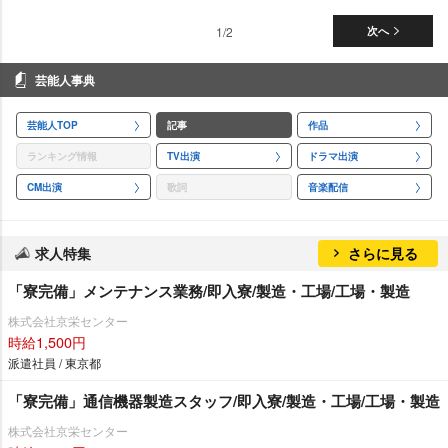
1/2
次へ
芸能人事典
芸能人TOP
記事
作品
ランキング情報
TV出演
ドラマ出演
CM出演
歌詞
音楽配信
求人特集
さらに見る
「寮完備」メンテナンス業務/即入寮/製造・工場/工場・製造
株式会社京栄センター
時給1,500円
派遣社員 / 東京都
「寮完備」通信機器製造スタッフ/即入寮/製造・工場/工場・製造
株式会社京栄センター