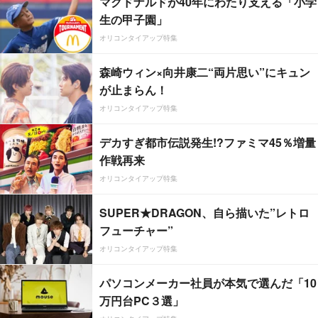
マクドナルドが40年にわたり支える「小学
生の甲子園」
オリコンタイアップ特集
森崎ウィン×向井康二“両片思い”にキュン
が止まらん！
オリコンタイアップ特集
デカすぎ都市伝説発生!?ファミマ45％増量
作戦再来
オリコンタイアップ特集
SUPER★DRAGON、自ら描いた”レトロ
フューチャー”
オリコンタイアップ特集
パソコンメーカー社員が本気で選んだ「10
万円台PC３選」