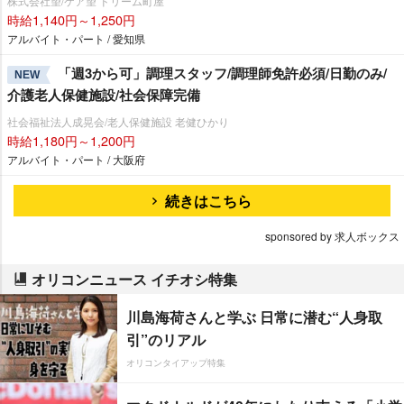
株式会社望/ケア望 ドリーム町屋
時給1,140円～1,250円
アルバイト・パート / 愛知県
「週3から可」調理スタッフ/調理師免許必須/日勤のみ/
NEW
介護老人保健施設/社会保障完備
社会福祉法人成晃会/老人保健施設 老健ひかり
時給1,180円～1,200円
アルバイト・パート / 大阪府
続きはこちら
sponsored by 求人ボックス
オリコンニュース イチオシ特集
川島海荷さんと学ぶ 日常に潜む“人身取
引”のリアル
オリコンタイアップ特集