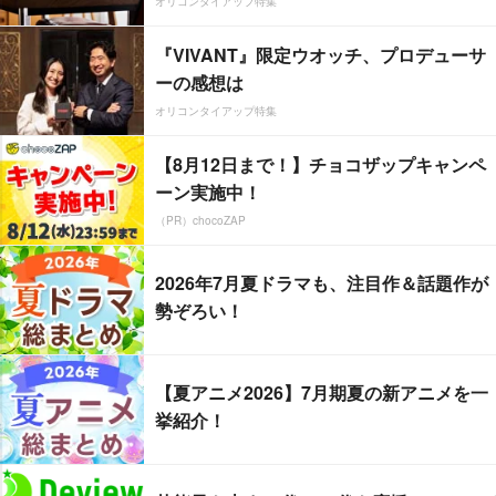
オリコンタイアップ特集
『VIVANT』限定ウオッチ、プロデューサ
ーの感想は
オリコンタイアップ特集
【8月12日まで！】チョコザップキャンペ
ーン実施中！
（PR）chocoZAP
2026年7月夏ドラマも、注目作＆話題作が
勢ぞろい！
【夏アニメ2026】7月期夏の新アニメを一
挙紹介！