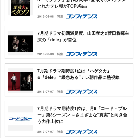
とれたテレ朝がTOP3独占
2019-04-08
特集
7月期ドラマ初回満足度、山田孝之&菅田将暉主
演の『dele』が首位
2018-08-09
特集
7月期ドラマ期待度1位は『ハゲタカ』
&『dele』 “緩急ある”テレ朝作品に熱視線
2018-07-07
特集
7月期ドラマ期待度1位は、月9「コード・ブル
ー」第3シーズン ～さまざまな“真実”と向き合
う力作上位に
2017-07-07
特集