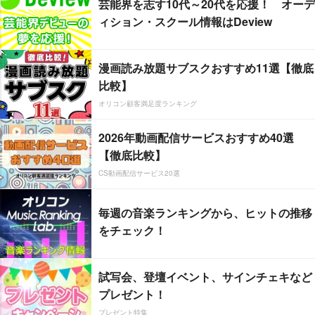
芸能界を志す10代～20代を応援！ オーデ
ィション・スクール情報はDeview
漫画読み放題サブスクおすすめ11選【徹底
比較】
オリコン顧客満足度ランキング
2026年動画配信サービスおすすめ40選
【徹底比較】
CS動画配信サービス20選
毎週の音楽ランキングから、ヒットの推移
をチェック！
試写会、登壇イベント、サインチェキなど
プレゼント！
プレゼント特集