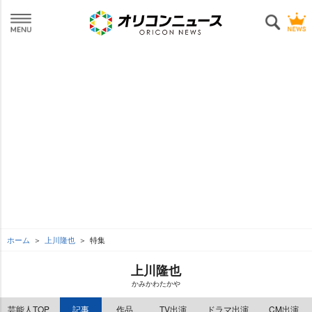
ホーム
上川隆也
特集
上川隆也
かみかわたか
芸能人TOP
記事
作品
TV出演
ドラマ出演
CM出演