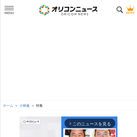
ホーム
小林薫
特集
このニュースを見る
arrow_forward_ios