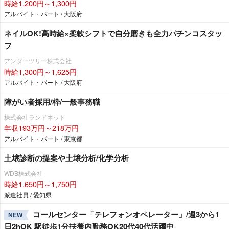
時給1,200円～1,300円
アルバイト・パート / 大阪府
ネイルOK!高時給×柔軟シフトで自分磨きも全力パチンコスタッ
フ
アンダーツリー株式会社
時給1,300円～1,625円
アルバイト・パート / 大阪府
障がい者採用/枠/一般事務職
株式会社ランドネット
年収193万円～218万円
アルバイト・パート / 東京都
土壌診断の提案や土壌分析/化学分析
WDB株式会社
時給1,650円～1,750円
派遣社員 / 愛知県
コールセンター「テレフォンオペレーター」/週3から1
NEW
日2hOK 駅徒歩1分扶養内勤務OK20代40代活躍中