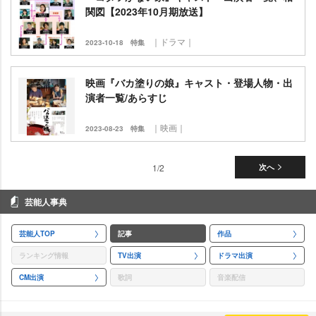
関図【2023年10月期放送】
｜ドラマ｜
2023-10-18
特集
映画『バカ塗りの娘』キャスト・登場人物・出
演者一覧/あらすじ
｜映画｜
2023-08-23
特集
1/2
次へ
芸能人事典
芸能人TOP
記事
作品
ランキング情報
TV出演
ドラマ出演
CM出演
歌詞
音楽配信