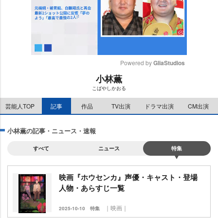
Powered by 
GliaStudios
小林薫
M
こばやしかおる
u
t
芸能人TOP
記事
作品
TV出演
ドラマ出演
CM出演
e
小林薫の記事・ニュース・速報
すべて
ニュース
特集
映画『ホウセンカ』声優・キャスト・登場
人物・あらすじ一覧
｜映画｜
2025-10-10
特集