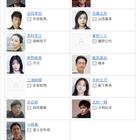
迫田孝也
安藤玉恵
氷室拓馬
山添夏美
役
役
美村里江
峯村リエ
箱崎祥子
藤野公代
役
役
東野絢香
飯田基祐
戸川
橋本
役
役
三浦綺羅
木村文乃
氷室拓翔
薮下希美
役
役
光石研
北村一輝
段田重春
大和紀夫
役
役
小林薫
湯上谷年雄
役