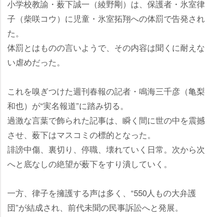
小学校教諭・薮下誠一（綾野剛）は、保護者・氷室律
子（柴咲コウ）に児童・氷室拓翔への体罰で告発され
た。
体罰とはものの言いようで、その内容は聞くに耐えな
い虐めだった。
これを嗅ぎつけた週刊春報の記者・鳴海三千彦（亀梨
和也）が“実名報道”に踏み切る。
過激な言葉で飾られた記事は、瞬く間に世の中を震撼
させ、薮下はマスコミの標的となった。
誹謗中傷、裏切り、停職、壊れていく日常。次から次
へと底なしの絶望が薮下をすり潰していく。
一方、律子を擁護する声は多く、“550人もの大弁護
団”が結成され、前代未聞の民事訴訟へと発展。