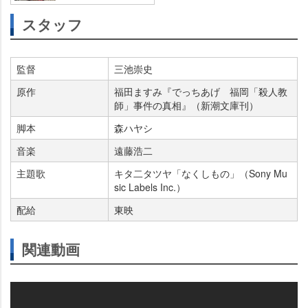
スタッフ
監督
三池崇史
原作
福田ますみ『でっちあげ 福岡「殺人教
師」事件の真相』（新潮文庫刊）
脚本
森ハヤシ
音楽
遠藤浩二
主題歌
キタ二タツヤ「なくしもの」（Sony Mu
sic Labels Inc.）
配給
東映
関連動画