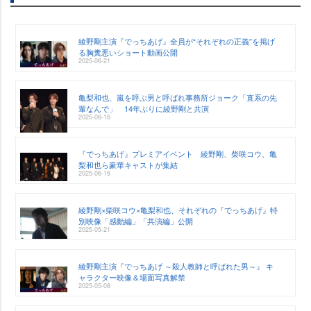
綾野剛主演『でっちあげ』全員が“それぞれの正義”を掲げ
る胸糞悪いショート動画公開
2025-06-21
亀梨和也、嵐を呼ぶ男と呼ばれ事務所ジョーク「直系の先
輩なんで」 14年ぶりに綾野剛と共演
2025-06-16
『でっちあげ』プレミアイベント 綾野剛、柴咲コウ、亀
梨和也ら豪華キャストが集結
2025-06-16
綾野剛×柴咲コウ×亀梨和也、それぞれの『でっちあげ』特
別映像「感動編」「共演編」公開
2025-05-21
綾野剛主演『でっちあげ ～殺人教師と呼ばれた男～』 キ
ャラクター映像＆場面写真解禁
2025-05-08