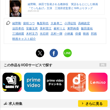
綾野剛、体罰で告発される教師役 実話をもとにした映画
『でっちあげ』主演 三池崇史監督と16年ぶりタッグ
2025-04-02
綾野剛
柴咲コウ
亀梨和也
大倉孝二
小澤征悦
高嶋政宏
迫田孝也
安藤玉恵
美村里江
峯村リエ
東野絢香
飯田基祐
三浦綺羅
木村文乃
光石研
北村一輝
小林薫
俳優
映画
邦画
映画キャスト紹介
この作品をVODサービスで探す
求人特集
さらに見る