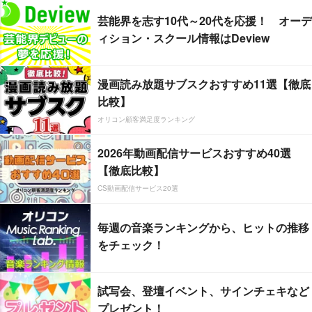
芸能界を志す10代～20代を応援！ オーデ
ィション・スクール情報はDeview
漫画読み放題サブスクおすすめ11選【徹底
比較】
オリコン顧客満足度ランキング
2026年動画配信サービスおすすめ40選
【徹底比較】
CS動画配信サービス20選
毎週の音楽ランキングから、ヒットの推移
をチェック！
試写会、登壇イベント、サインチェキなど
プレゼント！