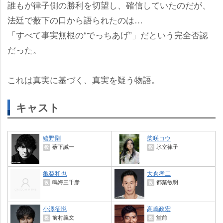
誰もが律子側の勝利を切望し、確信していたのだが、
法廷で薮下の口から語られたのは…
「すべて事実無根の“でっちあげ”」だという完全否認
だった。
これは真実に基づく、真実を疑う物語。
キャスト
綾野剛
柴咲コウ
薮下誠一
氷室律子
役
役
亀梨和也
大倉孝二
鳴海三千彦
都築敏明
役
役
小澤征悦
高嶋政宏
前村義文
堂前
役
役