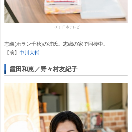
（C）日本テレビ
志織(ホラン千秋)の彼氏。志織の家で同棲中。
【演】
中川大輔
霞田和恵／野々村友紀子