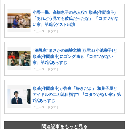
小堺一機、高橋惠子の恋人役? 順基(作間龍斗)
「あれどう見ても彼氏だったな」 『コタツがな
い家』第8話ゲスト出演
ニュース｜ドラマ｜
“深堀家”まさかの崩壊危機 万里江(小池栄子)と
順基(作間龍斗)にゴング鳴る 『コタツがない
家』第7話あらすじ
ニュース｜ドラマ｜
順基(作間龍斗)が告白「好きだよ」 和菓子屋と
アイドルの二刀流目指す? 『コタツがない家』第
7話あらすじ
ニュース｜ドラマ｜
関連記事をもっと見る