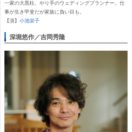
一家の大黒柱。やり手のウェディングプランナー。仕
事が生き甲斐だが家族に負い目も。
【演】
小池栄子
深堀悠作／吉岡秀隆