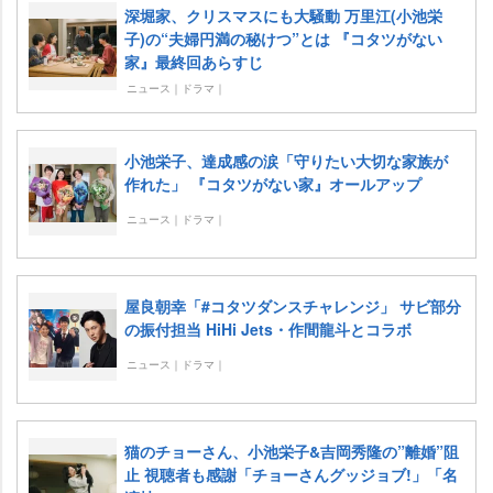
深堀家、クリスマスにも大騒動 万里江(小池栄
子)の“夫婦円満の秘けつ”とは 『コタツがない
家』最終回あらすじ
ニュース｜ドラマ｜
小池栄子、達成感の涙「守りたい大切な家族が
作れた」 『コタツがない家』オールアップ
ニュース｜ドラマ｜
屋良朝幸「#コタツダンスチャレンジ」 サビ部分
の振付担当 HiHi Jets・作間龍斗とコラボ
ニュース｜ドラマ｜
猫のチョーさん、小池栄子&吉岡秀隆の”離婚”阻
止 視聴者も感謝「チョーさんグッジョブ!」「名