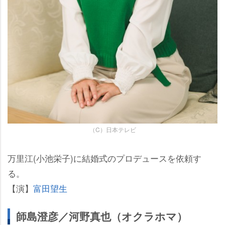
（C）日本テレビ
万里江(小池栄子)に結婚式のプロデュースを依頼す
る。
【演】
富田望生
師島澄彦／河野真也（オクラホマ）