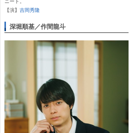
ニート。
【演】
吉岡秀隆
深堀順基／作間龍斗