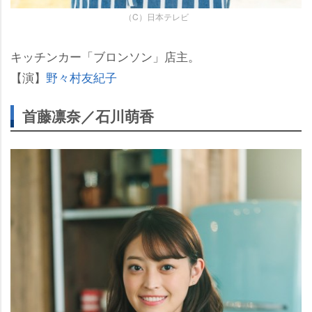
（C）日本テレビ
キッチンカー「ブロンソン」店主。
【演】
野々村友紀子
首藤凛奈／石川萌香