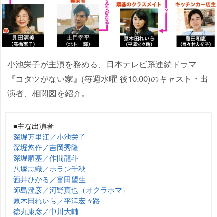
小池栄子が主演を務める、日本テレビ系連続ドラマ
『コタツがない家』(毎週水曜 後10:00)のキャスト・出
演者、相関図を紹介。
■主な出演者
深堀万里江／小池栄子
深堀悠作／吉岡秀隆
深堀順基／作間龍斗
八塚志織／ホラン千秋
酒井ひかる／富田望生
師島澄彦／河野真也（オクラホマ）
原木田れいら／平澤宏々路
徳丸康彦／中川大輔