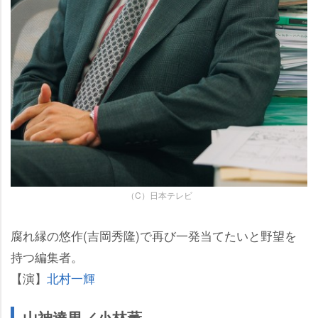
（C）日本テレビ
腐れ縁の悠作(吉岡秀隆)で再び一発当てたいと野望を
持つ編集者。
【演】
北村一輝
山神達男／小林薫