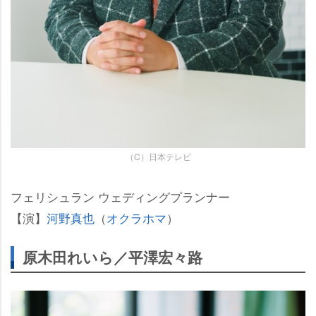
（C）日本テレビ
フェリシュラン ウェディングプランナー
【演】
河野真也
（
オクラホマ
）
原木田れいら／平澤宏々路