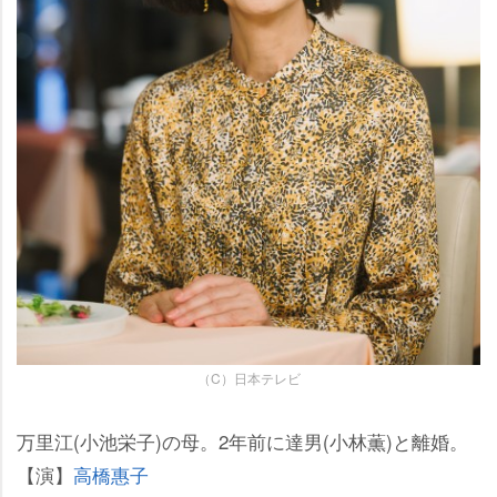
（C）日本テレビ
万里江(小池栄子)の母。2年前に達男(小林薫)と離婚。
【演】
高橋惠子