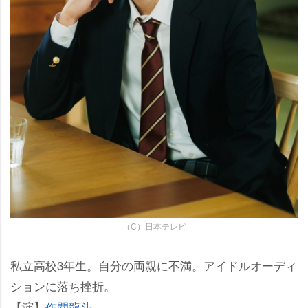
（C）日本テレビ
私立高校3年生。自分の両親に不満。アイドルオーディ
ションに落ち挫折。
【演】
作間龍斗