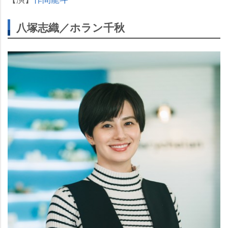
八塚志織／ホラン千秋