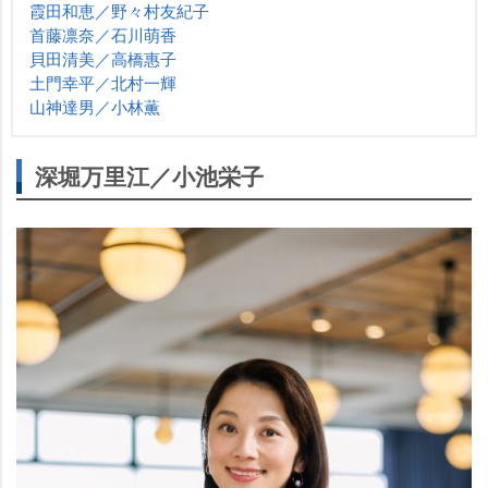
霞田和恵／野々村友紀子
首藤凛奈／石川萌香
貝田清美／高橋惠子
土門幸平／北村一輝
山神達男／小林薫
深堀万里江／小池栄子