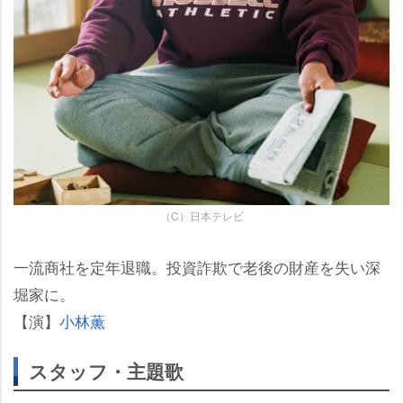
（C）日本テレビ
一流商社を定年退職。投資詐欺で老後の財産を失い深
堀家に。
【演】
小林薫
スタッフ・主題歌