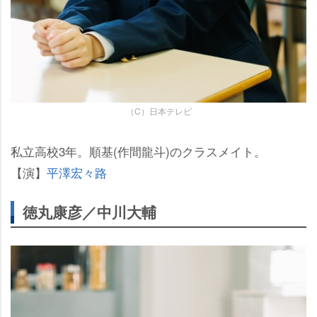
（C）日本テレビ
私立高校3年。順基(作間龍斗)のクラスメイト。
【演】
平澤宏々路
徳丸康彦／中川大輔