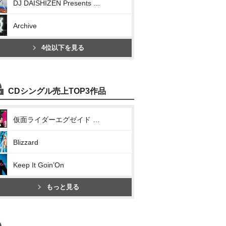
DJ DAISHIZEN Presents 三浦大知 NON STOP DJ MIX Vol.2
Archive
4位以下を見る
CDシングル売上TOP3作品
仮面ライダーエグゼイド テレビ主題歌EXCITE
Blizzard
Keep It Goin’On
もっと見る