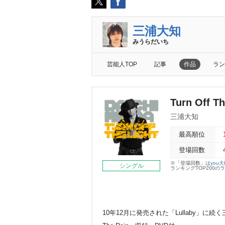
三浦大知
みうらだいち
芸能人TOP
記事
作品
ラン
Turn Off T
三浦大知
最高順位
登場回数
※「登場回数」は
you
シングル
ランキングTOP200
10年12月に発売された「Lullaby」に続