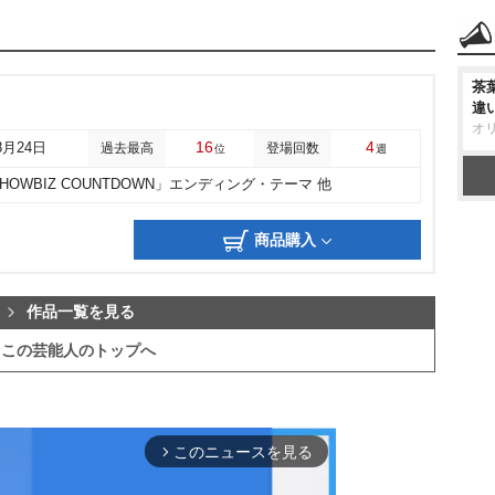
茶
違
オ
16
4
8月24日
過去最高
登場回数
位
週
HOWBIZ COUNTDOWN」エンディング・テーマ 他
商品購入
作品一覧を見る
この芸能人のトップへ
このニュースを見る
arrow_forward_ios