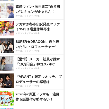
森崎ウィン×向井康二“両片思
い”にキュンが止まらん！
オリコンタイアップ特集
デカすぎ都市伝説発生!?ファ
ミマ45％増量作戦再来
オリコンタイアップ特集
SUPER★DRAGON、自ら描
いた”レトロフューチャー”
オリコンタイアップ特集
【驚愕】メーカー社員が推す
「10万円台」神コスパPC
オリコンタイアップ特集
『VIVANT』限定ウオッチ、プ
ロデューサーの感想は
オリコンタイアップ特集
2026年7月夏ドラマも、注目
作＆話題作が勢ぞろい！