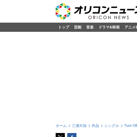
トップ
芸能
音楽
ドラマ&映画
アニメ
ホーム
三浦大知
作品
シングル
Turn Of