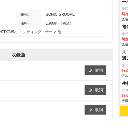
ー
株
時給
発売元
SONIC GROOVE
派遣
価格
1,980円（税込）
電
OUNTDOWN」エンディング・テーマ 他
株
時給
派遣
ス
収録曲
週
株式
歌詞
時給
アル
生
歌詞
WD
時給
派遣
歌詞