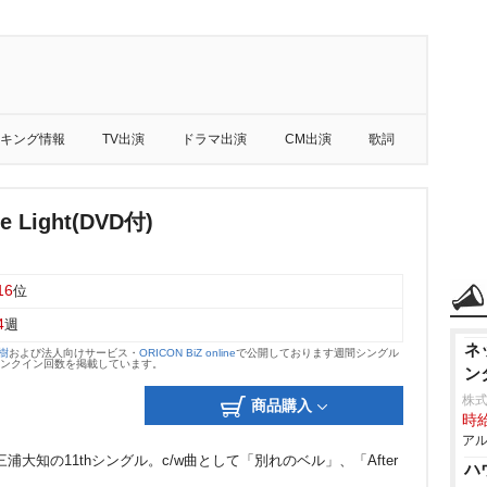
キング情報
TV出演
ドラマ出演
CM出演
歌詞
he Light(DVD付)
16
位
4
週
ネ
大樹
および法人向けサービス・
ORICON BiZ online
で公開しております週間シングル
のランクイン回数を掲載しています。
ン
株式
商品購入
時給
アル
く三浦大知の11thシングル。c/w曲として「別れのベル」、「After
ハ