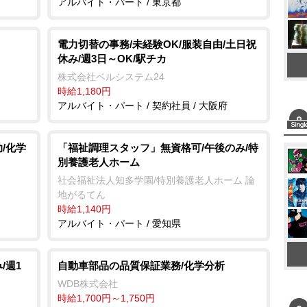
アルバイト・パート / 東京都
電力切替の事務/未経験OK/服装自由/土日祝
休み/週3日～OK/駅チカ
株式会社ベルシステム24
時給1,180円
アルバイト・パート / 契約社員 / 大阪府
/化学
「福祉調理スタッフ」無資格可/午後のみ/特
別養護老人ホーム
社会福祉法人知多学園/特別養護老人ホーム 論
地がるてん
時給1,140円
アルバイト・パート / 愛知県
/週1
自動車部品の品質保証業務/化学分析
WDB株式会社
時給1,700円～1,750円