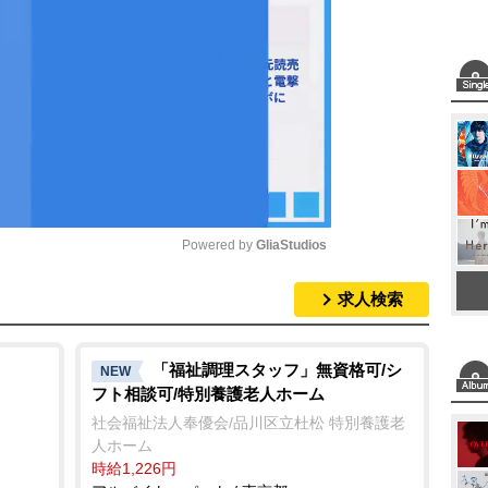
Powered by 
GliaStudios
求人検索
M
u
t
「福祉調理スタッフ」無資格可/シ
NEW
フト相談可/特別養護老人ホーム
e
社会福祉法人奉優会/品川区立杜松 特別養護老
人ホーム
時給1,226円