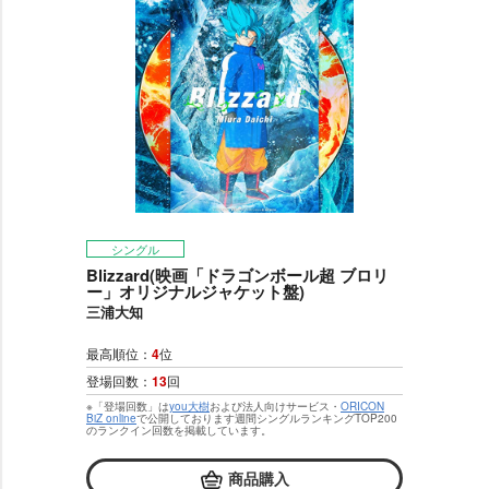
シングル
Blizzard(映画「ドラゴンボール超 ブロリ
ー」オリジナルジャケット盤)
三浦大知
最高順位：
4
位
登場回数：
13
回
※「登場回数」は
you大樹
および法人向けサービス・
ORICON
BiZ online
で公開しております週間シングルランキングTOP200
のランクイン回数を掲載しています。
商品購入