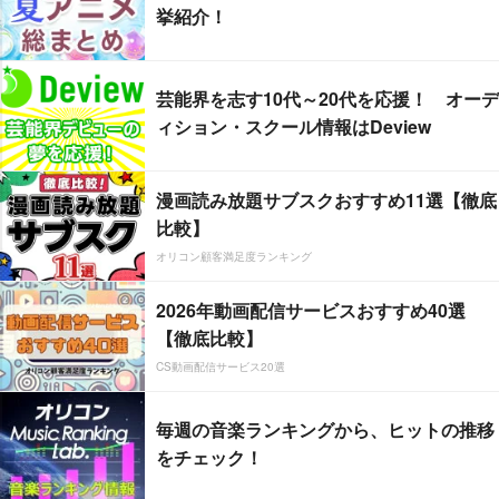
挙紹介！
芸能界を志す10代～20代を応援！ オーデ
ィション・スクール情報はDeview
漫画読み放題サブスクおすすめ11選【徹底
比較】
オリコン顧客満足度ランキング
2026年動画配信サービスおすすめ40選
【徹底比較】
CS動画配信サービス20選
毎週の音楽ランキングから、ヒットの推移
をチェック！