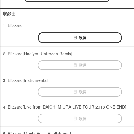
収録曲
1. Blizzard
歌詞
2. Blizzard[Nao’ymt Unfrozen Remix]
歌詞
3. Blizzard[Instrumental]
歌詞
4. Blizzard[Live from DAICHI MIURA LIVE TOUR 2018 ONE END]
歌詞
5. Blizzard[Movie Edit - English Ver.]