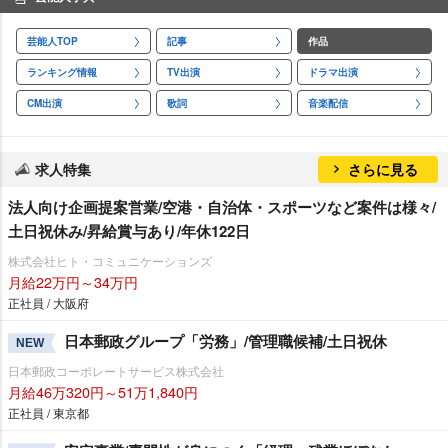
芸能人TOP
記事
作品
ランキング情報
TV出演
ドラマ出演
CM出演
歌詞
音楽配信
求人特集
さらに見る
法人向け企画提案営業/空港・自治体・スポーツなど案件は様々/
土日祝休み/昇給賞与あり/年休122日
株式会社ヒト・コミュニケーションズ
月給22万円～34万円
正社員 / 大阪府
日本郵政グループ「労務」/管理職候補/土日祝休
NEW
日本郵政コーポレートサービス株式会社
月給46万320円～51万1,840円
正社員 / 東京都