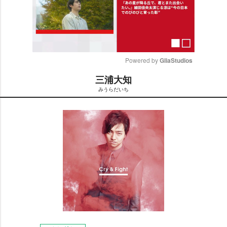
Powered by 
GliaStudios
三浦大知
M
みうらだいち
u
t
e