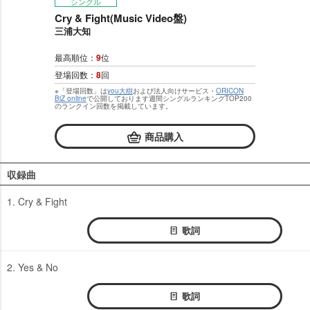
シングル
Cry & Fight(Music Video盤)
三浦大知
最高順位：
9
位
登場回数：
8
回
※「登場回数」は
you大樹
および法人向けサービス・
ORICON
BiZ online
で公開しております週間シングルランキングTOP200
のランクイン回数を掲載しています。
商品購入
収録曲
1. Cry & Fight
歌詞
2. Yes & No
歌詞