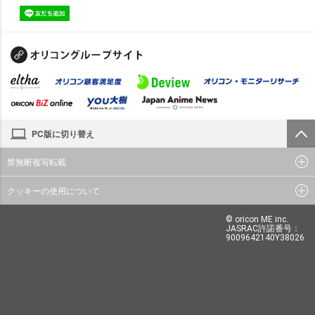
PC版に切り替え
禁無断複写転載
クッキーの使用について
© oricon ME inc.
JASRAC許諾番号：
9009642140Y38026