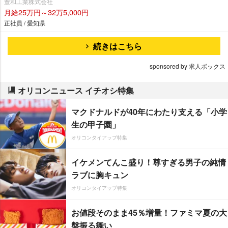
豊和工業株式会社
月給25万円～32万5,000円
正社員 / 愛知県
続きはこちら
sponsored by 求人ボックス
オリコンニュース イチオシ特集
マクドナルドが40年にわたり支える「小学
生の甲子園」
オリコンタイアップ特集
イケメンてんこ盛り！尊すぎる男子の純情
ラブに胸キュン
オリコンタイアップ特集
お値段そのまま45％増量！ファミマ夏の大
盤振る舞い