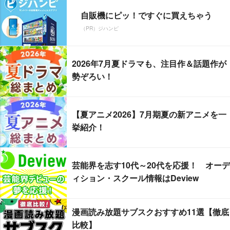
自販機にピッ！ですぐに買えちゃう
（PR）ジハンピ
2026年7月夏ドラマも、注目作＆話題作が
勢ぞろい！
【夏アニメ2026】7月期夏の新アニメを一
挙紹介！
芸能界を志す10代～20代を応援！ オーデ
ィション・スクール情報はDeview
漫画読み放題サブスクおすすめ11選【徹底
比較】