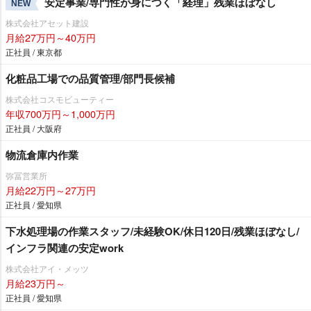
安定事業/専門性が身につく「経理」残業ほぼなし
NEW
株式会社アセット建設
月給27万円～40万円
正社員 / 東京都
化粧品工場での品質管理/部門長候補
株式会社コスモビューティー
年収700万円～1,000万円
正社員 / 大阪府
物流倉庫内作業
弥冨営業所
月給22万円～27万円
正社員 / 愛知県
下水処理場の作業スタッフ/未経験OK/休日120日/残業ほぼなし/
インフラ関連の安定work
株式会社アイ・メッツ
月給23万円～
正社員 / 愛知県