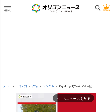
ホーム
三浦大知
作品
シングル
Cry & Fight(Music Video盤)
このニュースを見る
arrow_forward_ios