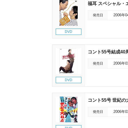
福耳 スペシャル・
発売日
2006年
DVD
コント55号結成40
発売日
2006年
DVD
コント55号 世紀の
発売日
2006年