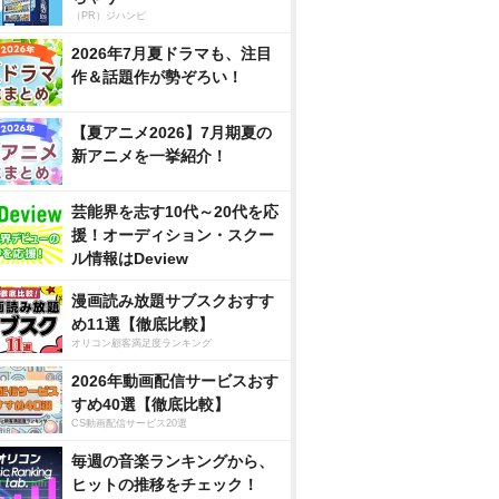
（PR）ジハンピ
2026年7月夏ドラマも、注目
作＆話題作が勢ぞろい！
【夏アニメ2026】7月期夏の
新アニメを一挙紹介！
芸能界を志す10代～20代を応
援！オーディション・スクー
ル情報はDeview
漫画読み放題サブスクおすす
め11選【徹底比較】
オリコン顧客満足度ランキング
2026年動画配信サービスおす
すめ40選【徹底比較】
CS動画配信サービス20選
毎週の音楽ランキングから、
ヒットの推移をチェック！