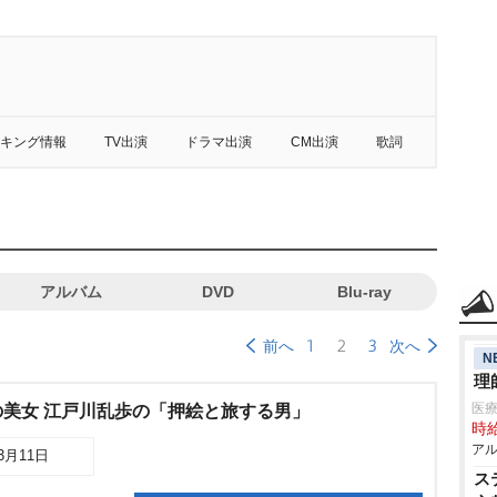
キング情報
TV出演
ドラマ出演
CM出演
歌詞
アルバム
DVD
Blu-ray
1
2
3
前へ
次へ
N
理
医療
美女 江戸川乱歩の「押絵と旅する男」
時給
アル
03月11日
ス