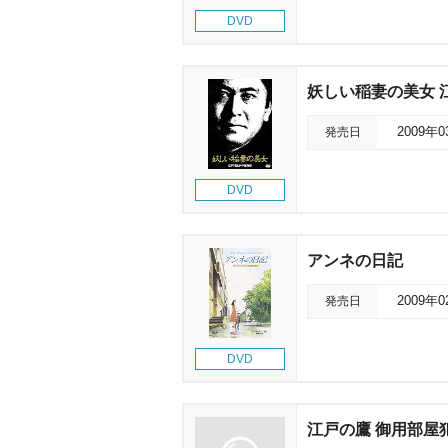
DVD
妖しい稲妻の美女 
発売日
2009年
DVD
アンネの日記
発売日
2009年
DVD
江戸の鷹 御用部屋犯