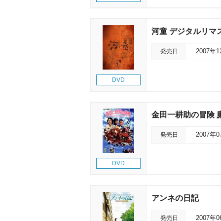
河童 デジタルリマ
発売日
2007年
DVD
金田一耕助の冒険 廉
発売日
2007年
DVD
アンネの日記
発売日
2007年