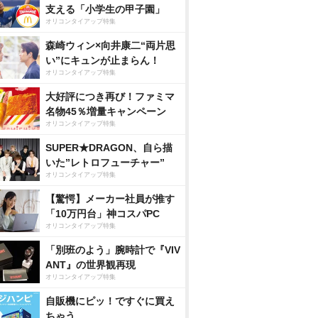
支える「小学生の甲子園」
オリコンタイアップ特集
森崎ウィン×向井康二“両片思
い”にキュンが止まらん！
オリコンタイアップ特集
大好評につき再び！ファミマ
名物45％増量キャンペーン
オリコンタイアップ特集
SUPER★DRAGON、自ら描
いた”レトロフューチャー”
オリコンタイアップ特集
【驚愕】メーカー社員が推す
「10万円台」神コスパPC
オリコンタイアップ特集
「別班のよう」腕時計で『VIV
ANT』の世界観再現
オリコンタイアップ特集
自販機にピッ！ですぐに買え
ちゃう