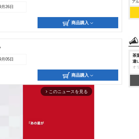
アル
09月26日
商品購入
ろ
茶
09月05日
違
オ
商品購入
このニュースを見る
arrow_forward_ios