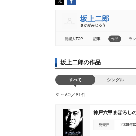
坂上二郎
さかがみじろう
芸能人TOP
記事
作品
ラン
坂上二郎の作品
すべて
シングル
31～60／81
件
神戸六甲まぼろしの
発売日
2009年