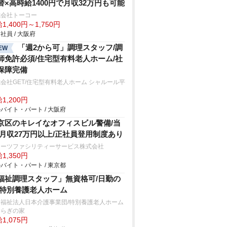
替×高時給1400円で月収32万円も可能
式会社トーコー
1,400円～1,750円
社員 / 大阪府
「週2から可」調理スタッフ/調
EW
師免許必須/住宅型有料老人ホーム/社
保障完備
会社GET/住宅型有料老人ホーム シャルール平
1,200円
バイト・パート / 大阪府
京区のキレイなオフィスビル警備/当
/月収27万円以上/正社員登用制度あり
ターツファシリティーサービス株式会社
1,350円
バイト・パート / 東京都
福祉調理スタッフ」無資格可/日勤の
/特別養護老人ホーム
会福祉法人日本介護事業団/特別養護老人ホーム
らぎの家
1,075円