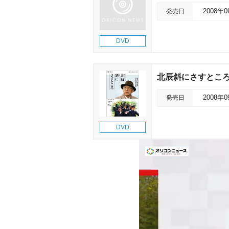
発売日
2008年
DVD
北辰斜にさすとこ
発売日
2008年
DVD