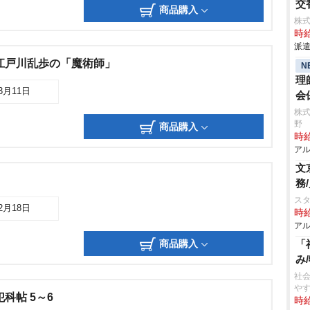
交
商品購入
株
時給
派遣
江戸川乱歩の「魔術師」
N
理
03月11日
会
株式
野
商品購入
時給
アル
文
務
ス
02月18日
時給
アル
商品購入
「
み
社
す
科帖 5～6
時給