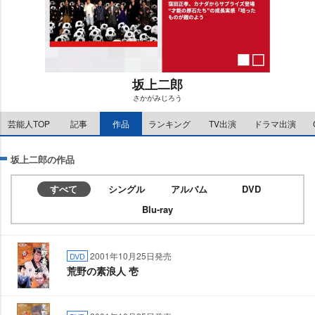
坂上二郎
さかがみじろう
M
芸能人TOP
記事
作品
ランキング
TV出演
ドラマ出演
u
t
e
坂上二郎の作品
すべて
シングル
アルバム
DVD
Blu-ray
2001年10月25日発売
DVD
荒野の素浪人 壱