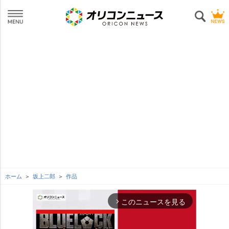
ホーム
坂上二郎
作品
このニュースを見る
arrow_forward_ios