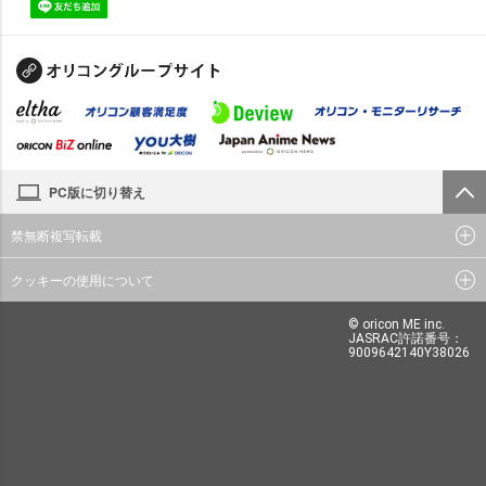
PC版に切り替え
禁無断複写転載
クッキーの使用について
© oricon ME inc.
JASRAC許諾番号：
9009642140Y38026