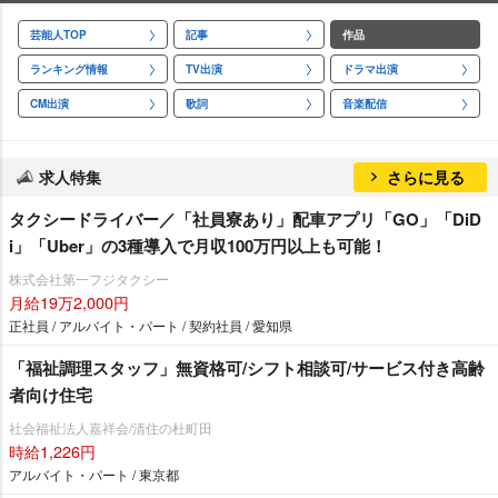
芸能人TOP
記事
作品
ランキング情報
TV出演
ドラマ出演
CM出演
歌詞
音楽配信
求人特集
さらに見る
タクシードライバー／「社員寮あり」配車アプリ「GO」「DiD
i」「Uber」の3種導入で月収100万円以上も可能！
株式会社第一フジタクシー
月給19万2,000円
正社員 / アルバイト・パート / 契約社員 / 愛知県
「福祉調理スタッフ」無資格可/シフト相談可/サービス付き高齢
者向け住宅
社会福祉法人嘉祥会/清住の杜町田
時給1,226円
アルバイト・パート / 東京都