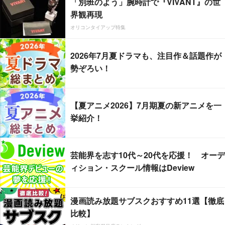
「別班のよう」腕時計で『VIVANT』の世
界観再現
オリコンタイアップ特集
2026年7月夏ドラマも、注目作＆話題作が
勢ぞろい！
【夏アニメ2026】7月期夏の新アニメを一
挙紹介！
芸能界を志す10代～20代を応援！ オーデ
ィション・スクール情報はDeview
漫画読み放題サブスクおすすめ11選【徹底
比較】