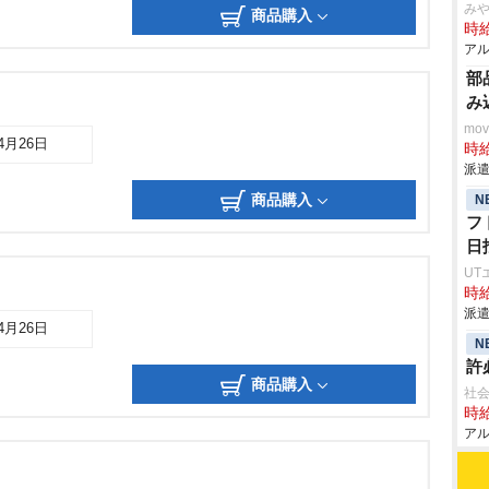
み
商品購入
時給
アル
部
み
mo
04月26日
時給
派遣
商品購入
N
フ
日
UT
時給
派遣
04月26日
N
許
商品購入
社会
時給
アル