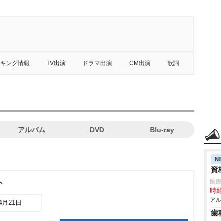
キング情報
TV出演
ドラマ出演
CM出演
歌詞
アルバム
DVD
Blu-ray
N
資
医療
ト
時給
アル
04月21日
歯