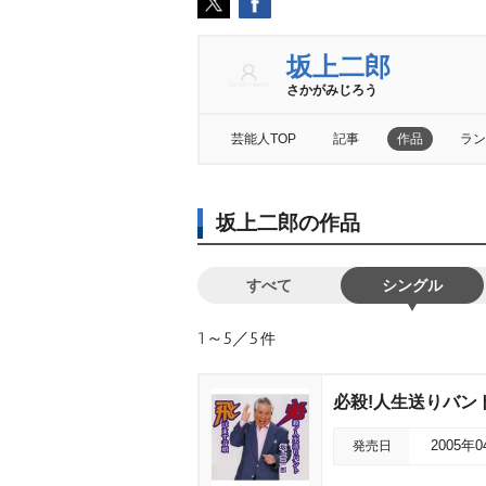
坂上二郎
さかがみじろう
芸能人TOP
記事
作品
ラン
坂上二郎の作品
すべて
シングル
1～5／5
件
必殺!人生送りバン
発売日
2005年