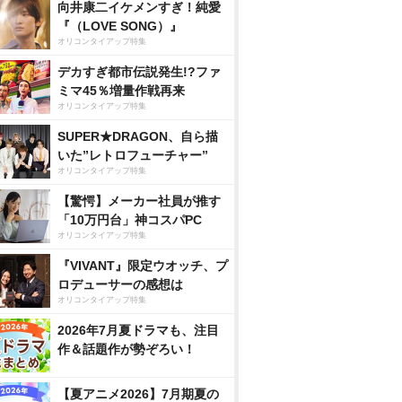
向井康二イケメンすぎ！純愛
『（LOVE SONG）』
オリコンタイアップ特集
デカすぎ都市伝説発生!?ファ
ミマ45％増量作戦再来
オリコンタイアップ特集
SUPER★DRAGON、自ら描
いた”レトロフューチャー”
オリコンタイアップ特集
【驚愕】メーカー社員が推す
「10万円台」神コスパPC
オリコンタイアップ特集
『VIVANT』限定ウオッチ、プ
ロデューサーの感想は
オリコンタイアップ特集
2026年7月夏ドラマも、注目
作＆話題作が勢ぞろい！
【夏アニメ2026】7月期夏の