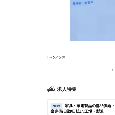
1～5／5
件
求人特集
家具・家電製品の部品供給・
NEW
寮完備/日勤/日払い/工場・製造