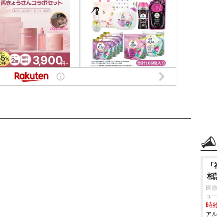
「
相
医療
ュ
時給
アル