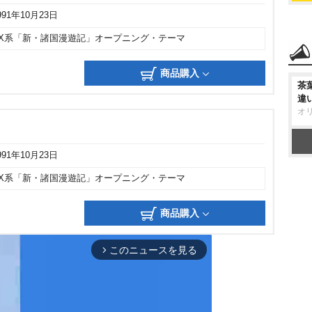
991年10月23日
CX系「新・諸国漫遊記」オープニング・テーマ
商品購入
茶
違
オ
991年10月23日
CX系「新・諸国漫遊記」オープニング・テーマ
商品購入
このニュースを見る
arrow_forward_ios