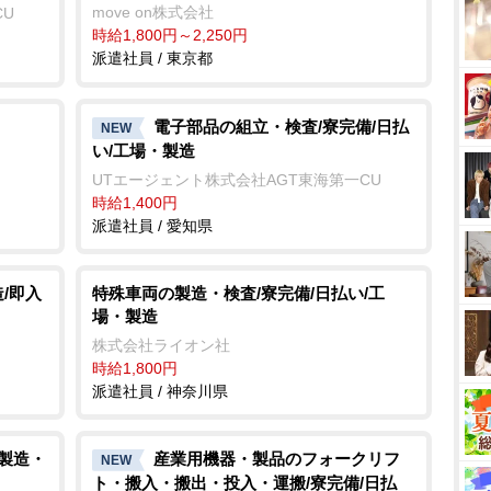
move on株式会社
CU
時給1,800円～2,250円
派遣社員 / 東京都
電子部品の組立・検査/寮完備/日払
NEW
い/工場・製造
UTエージェント株式会社AGT東海第一CU
時給1,400円
派遣社員 / 愛知県
/即入
特殊車両の製造・検査/寮完備/日払い/工
場・製造
株式会社ライオン社
時給1,800円
派遣社員 / 神奈川県
/製造・
産業用機器・製品のフォークリフ
NEW
ト・搬入・搬出・投入・運搬/寮完備/日払