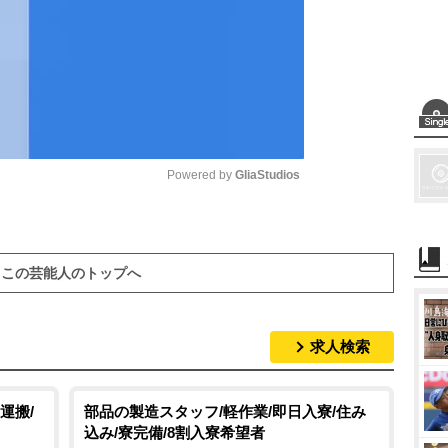
Powered by 
GliaStudios
M
u
この芸能人のトップへ
t
e
求人検索
運搬/
部品の製造スタッフ/軽作業/即日入寮/住み
込み/寮完備/8割入寮希望者