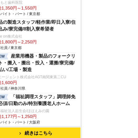
やもと歯科医院
1,350円～1,550円
バイト・パート / 東京都
品の製造スタッフ/軽作業/即日入寮/住
込み/寮完備/8割入寮希望者
ve on株式会社
1,800円～2,250円
社員 / 東京都
産業用機器・製品のフォークリ
EW
ト・搬入・搬出・投入・運搬/寮完備/
払い/工場・製造
エージェント株式会社AGT南関東第二CU
1,600円
社員 / 神奈川県
「福祉調理スタッフ」調理師免
EW
必須/日勤のみ/特別養護老人ホーム
福祉法人起生会/ほほえみの園
1,177円～1,250円
バイト・パート / 大阪府
続きはこちら