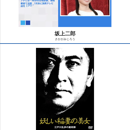
坂上二郎
さかがみじろう
M
u
t
e