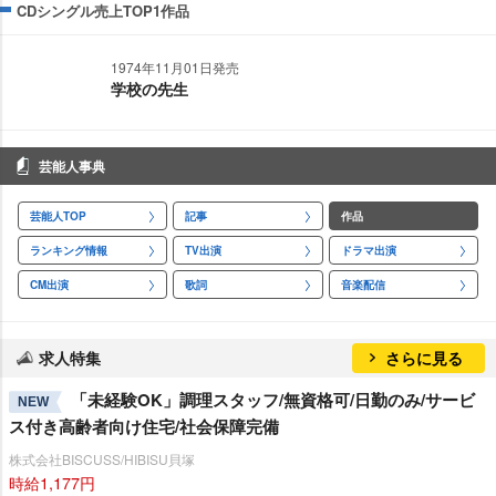
CDシングル売上TOP1作品
1974年11月01日発売
学校の先生
芸能人事典
芸能人TOP
記事
作品
ランキング情報
TV出演
ドラマ出演
CM出演
歌詞
音楽配信
求人特集
さらに見る
「未経験OK」調理スタッフ/無資格可/日勤のみ/サービ
NEW
ス付き高齢者向け住宅/社会保障完備
株式会社BISCUSS/HIBISU貝塚
時給1,177円