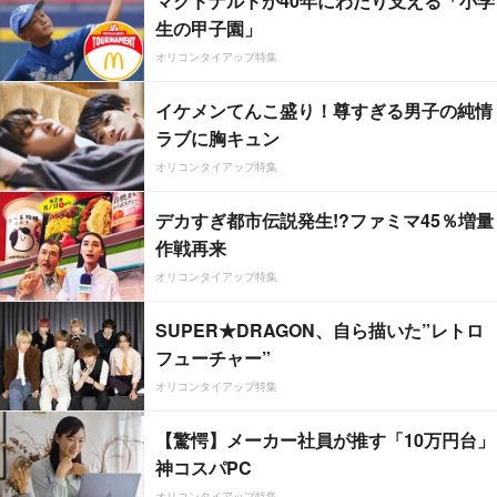
マクドナルドが40年にわたり支える「小学
生の甲子園」
オリコンタイアップ特集
イケメンてんこ盛り！尊すぎる男子の純情
ラブに胸キュン
オリコンタイアップ特集
デカすぎ都市伝説発生!?ファミマ45％増量
作戦再来
オリコンタイアップ特集
SUPER★DRAGON、自ら描いた”レトロ
フューチャー”
オリコンタイアップ特集
【驚愕】メーカー社員が推す「10万円台」
神コスパPC
オリコンタイアップ特集