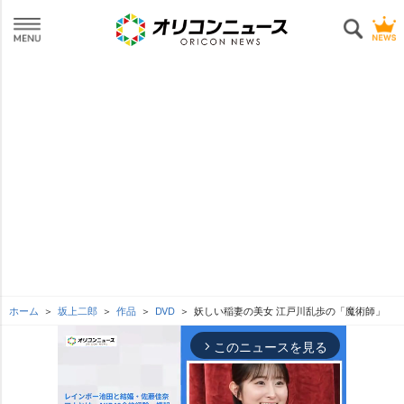
ホーム
坂上二郎
作品
DVD
妖しい稲妻の美女 江戸川乱歩の「魔術師」
このニュースを見る
arrow_forward_ios