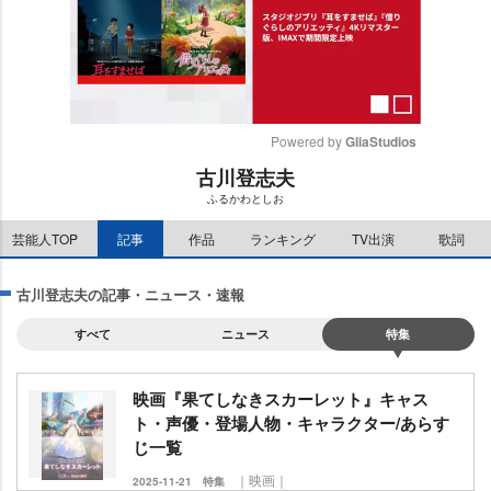
Powered by 
GliaStudios
古川登志夫
M
ふるかわとしお
u
t
芸能人TOP
記事
作品
ランキング
TV出演
歌詞
e
古川登志夫の記事・ニュース・速報
すべて
ニュース
特集
映画『果てしなきスカーレット』キャス
ト・声優・登場人物・キャラクター/あらす
じ一覧
｜映画｜
2025-11-21
特集