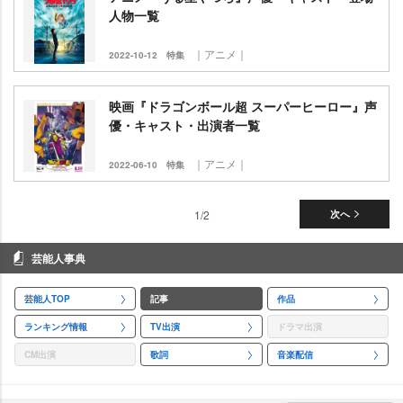
人物一覧
｜アニメ｜
2022-10-12
特集
映画『ドラゴンボール超 スーパーヒーロー』声
優・キャスト・出演者一覧
｜アニメ｜
2022-06-10
特集
1/2
次へ
芸能人事典
芸能人TOP
記事
作品
ランキング情報
TV出演
ドラマ出演
CM出演
歌詞
音楽配信