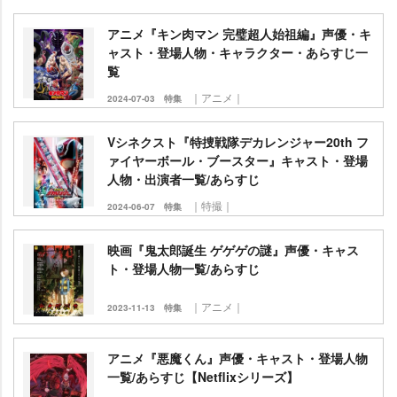
アニメ『キン肉マン 完璧超人始祖編』声優・キ
ャスト・登場人物・キャラクター・あらすじ一
覧
｜アニメ｜
2024-07-03
特集
Vシネクスト『特捜戦隊デカレンジャー20th フ
ァイヤーボール・ブースター』キャスト・登場
人物・出演者一覧/あらすじ
｜特撮｜
2024-06-07
特集
映画『鬼太郎誕生 ゲゲゲの謎』声優・キャス
ト・登場人物一覧/あらすじ
｜アニメ｜
2023-11-13
特集
アニメ『悪魔くん』声優・キャスト・登場人物
一覧/あらすじ【Netflixシリーズ】