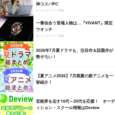
神コスパPC
オリコンタイアップ特集
一番似合う登場人物は…『VIVANT』限定
ウオッチ
オリコンタイアップ特集
2026年7月夏ドラマも、注目作＆話題作が
勢ぞろい！
【夏アニメ2026】7月期夏の新アニメを一
挙紹介！
芸能界を志す10代～20代を応援！ オーデ
ィション・スクール情報はDeview