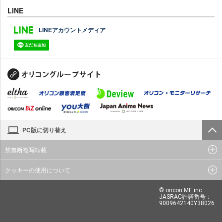
LINE
LINEアカウントメディア
PC版に切り替え
禁無断複写転載
クッキーの使用について
© oricon ME inc.
JASRAC許諾番号：
9009642140Y38026